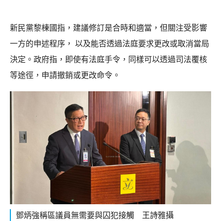
新民黨黎棟國指，建議修訂是合時和適當，但關注受影響
一方的申述程序， 以及能否透過法庭要求更改或取消當局
決定。政府指，即使有法庭手令，同樣可以透過司法覆核
等途徑，申請撤銷或更改命令。
鄧炳強稱區議員無需要與囚犯接觸 王詩雅攝