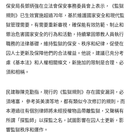
保安局長鄧炳強在立法會保安事務委員會上表示，《監獄
規則》已生效實施超過70年，基於維護國家安全和現代監
獄管理需要，有需要重新審視，確保能有效防範、制止和
懲治危害國家安全的行為和活動，持續鞏固懲教人員執行
職務的法律基礎，維持監獄的保安、秩序和紀律，促使在
囚人士更新及保障他們的合法權益。他説，建議已充分考
慮《基本法》和人權相關條文，新施加的限制是合理、必
須和相稱。
民建聯陳克勤指，現行的《監獄規則》存在國安漏洞，必
須堵塞， 參考英美澳等地，都有類似今次修訂的規則，而
本港過往有個別律師將未經授權物品帶離監獄，又聲稱有
所謂「探監師」以探監之名，試圖影響在囚人士更新，影
響監獄秩序和運作。