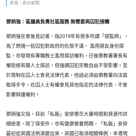
來源：商台新聞
鄧炳強：區議員負責社區服務 無需要與囚犯接觸
鄧炳強在會後見記者，指2019年有很多所謂「探監師」，
為了燃燒一些囚犯對政府的仇恨不滿， 濫用朋友身份探
監，亦發現有專職教士濫用探訪權利，日後懲教署署長有
權拒絕有關人士探訪，但強調囚犯宗教自由不受影響。至
於限制在囚人士會見法律代表，他説必須由懲教署向法庭
取得手令，在囚人士有權會見其他指定的法律代表，不會
影響辯護權利。
鄧炳強又指，目前「私飯」安排需花大量時間和資源作詳
細檢查，除了保安外，亦有健康營養問題，「私飯」安排
最初從英國法例演變出來，英國已取消相關條例，本港現