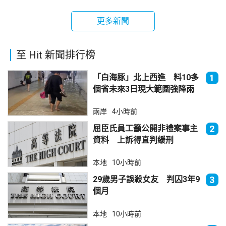
更多新聞
至 Hit 新聞排行榜
「白海豚」北上西進 料10多
1
個省未來3日現大範圍強降雨
兩岸
4小時前
屈臣氏員工籲公開非禮案事主
2
資料 上訴得直判緩刑
本地
10小時前
29歲男子誤殺女友 判囚3年9
3
個月
本地
10小時前