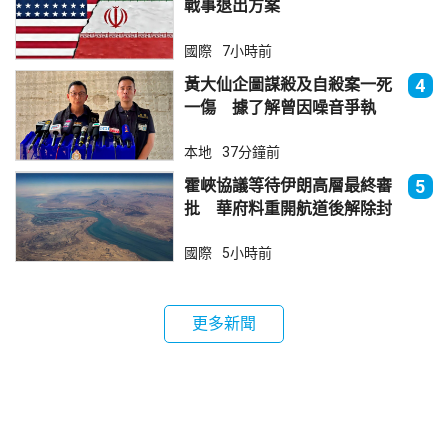
戰事退出方案
國際
7小時前
黃大仙企圖謀殺及自殺案一死
4
一傷 據了解曾因噪音爭執
本地
37分鐘前
霍峽協議等待伊朗高層最終審
5
批 華府料重開航道後解除封
鎖
國際
5小時前
更多新聞