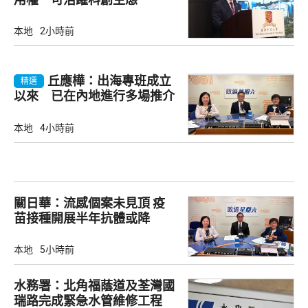
本地
2小時前
丘應樺：出海專班成立
精選
以來 已在內地進行多場推介
會
本地
4小時前
關日華：流感個案未見頂 疫
苗接種開展半年抗體或降
本地
5小時前
水務署：北角福蔭道及荃灣國
瑞路完成緊急水管維修工程