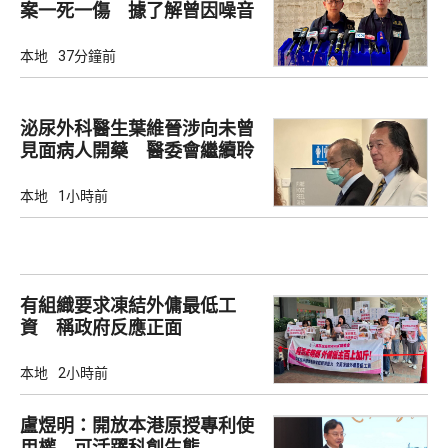
案一死一傷 據了解曾因噪音
爭執
本地
37分鐘前
泌尿外科醫生葉維晉涉向未曾
見面病人開藥 醫委會繼續聆
訊
本地
1小時前
有組織要求凍結外傭最低工
資 稱政府反應正面
本地
2小時前
盧煜明：開放本港原授專利使
用權 可活躍科創生態