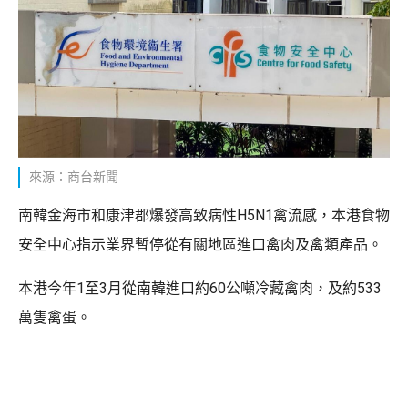
來源：商台新聞
南韓金海市和康津郡爆發高致病性H5N1禽流感，本港食物
安全中心指示業界暫停從有關地區進口禽肉及禽類產品。
本港今年1至3月從南韓進口約60公噸冷藏禽肉，及約533
萬隻禽蛋。