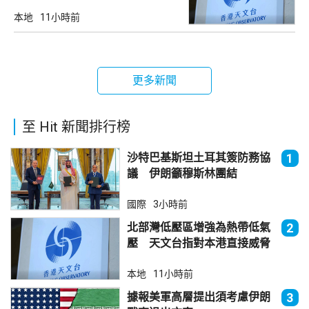
不大
本地
11小時前
更多新聞
至 Hit 新聞排行榜
沙特巴基斯坦土耳其簽防務協
1
議 伊朗籲穆斯林團結
國際
3小時前
北部灣低壓區增強為熱帶低氣
2
壓 天文台指對本港直接威脅
不大
本地
11小時前
據報美軍高層提出須考慮伊朗
3