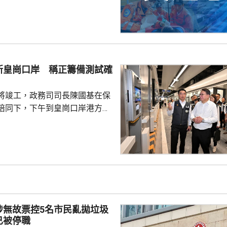
推行約20米。58歲電單車司機身
昏迷送往北大嶼山醫院治理。
機涉嫌「危險駕駛引致他人身體受
的是一輛開
E42巴士，已即時暫停涉事車長
新皇崗口岸 稱正籌備測試確
員到醫院慰問傷者，並會配合警
因。
將竣工，政務司司長陳國基在保
陪同下，下午到皇崗口岸港方口
聽取跨部門小組匯報最新測試進
統籌的
組，正籌備綜合營運測試、公共
，以及全方位應急演練和壓力測
德體育園開幕前的經驗，進行涵
、超過100個不同規模的演練和
進提升口岸負荷，並在每次測試
涉無故票控5名市民亂拋垃圾
，又要求小組必須以...
已被停職