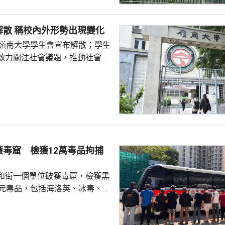
發現其他起火源頭的情況下，跨
得出結論，認為今次火災極有可
嶺大學生會解散 稱校內外形勢出現變化
，起因可能是點燃的煙蒂燒著起
的嶺南大學學生會宣布解散；學生
物料。現場並發現兩個煙蒂。 受
致力關注社會議題，推動社會進
宏福苑共有924個...
園內外形勢都出現變化，在平衡
解散的艱難決定。 前嶺大學
長賴卓賢表示，校方去年起拒絕
導致學生會無法在校內提供服
迎新活動時，校內外多個場地均
放刊物時亦遭校方沒收，形容學
 對於近年多間院校學
獲毒窟 檢獲12萬毒品拘捕
他認為是學界以至...
和街一個單位破獲毒窟，檢獲黑
萬元毒品，包括海洛英、冰毒、含
酯的煙彈，以及一批吸毒工具。
5人。其中一名43歲女子，涉嫌經