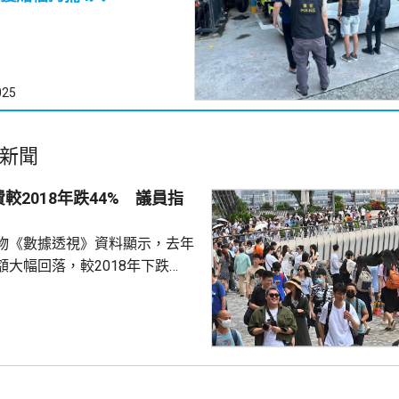
025
新聞
較2018年跌44% 議員指
物《數據透視》資料顯示，去年
額大幅回落，較2018年下跌
境外消費實質增長10%。 立法
在一個電台節目指，相信訪港旅
力，問題是如何令他們留港更
費。他指，全球都面對旅客消費
去年過夜旅客人均消費5000多