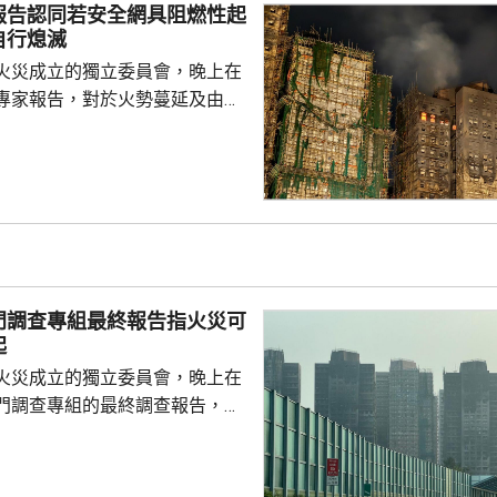
容易，加上本港過境客增加，人
報告認同若安全網具阻燃性起
客模式轉變，旅
自行熄滅
，更追求體驗式...
火災成立的獨立委員會，晚上在
專家報告，對於火勢蔓延及由此
況，報告認同如果宏福苑使用的
具備阻燃性能，起初的火勢或者
從而避免火勢蔓延，受波及的建
減少。專家報告又指，遮蓋窗戶
接導致窗戶失效及火勢橫向蔓
攝氏340至370度。沒有使用
門調查專組最終報告指火災可
溫度則維持在100度...
起
火災成立的獨立委員會，晚上在
門調查專組的最終調查報告，指
，推斷起火地點位於宏昌閣104
外的平台。有關地點堆積的殘留物
括安全網，以及遮蓋窗戶的發泡