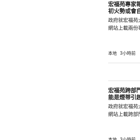
元，已經很不
宏福苑專家
均消費下降是正常。 疫情後旅
初火勢或會
客來港不只購物
政府就宏福苑
網站上載兩份
造成的傷亡情
安全網和帆布
會自行熄滅，
本地
3小時前
築物數量亦會
的發泡膠板直
延。 試驗顯示，發泡膠板導致廚房窗失效，廚
房內部溫度升至
宏福苑跨部
發泡膠板的內部
能是煙蒂引
政府就宏福苑
網站上載跨部
根據現有證據
室及105室
高達2米，包
本地
3小時前