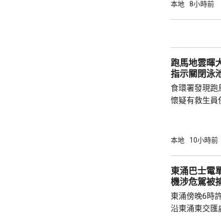
營毒窟及販運
本地
8小時前
介乎26至7
捕。
跑馬地雲暉大廈
指示關閉泳
食環署發現跑
懷疑有救生員
池立即關閉，
局。 食環署昨向香港拯溺總會核實一批救生員
資料，今日收
本地
10小時前
苑泳池當值的
符。考慮到泳
東涌巴士電單車
疑未按法例提
機涉危駕被
泳池持牌人提出檢控。 食環
東涌傍晚6時
上月底，對逾14
沿東涌東交匯
口時，懷疑切