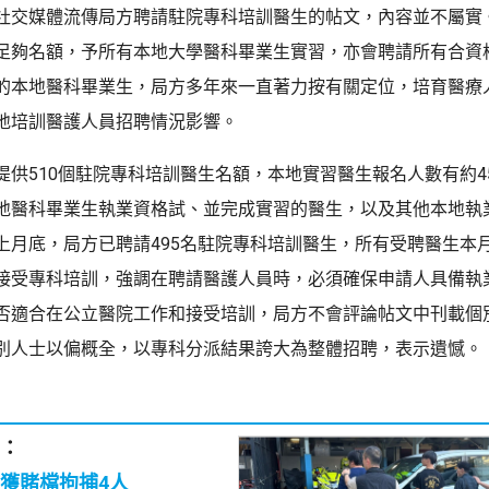
社交媒體流傳局方聘請駐院專科培訓醫生的帖文，內容並不屬實
足夠名額，予所有本地大學醫科畢業生實習，亦會聘請所有合資
的本地醫科畢業生，局方多年來一直著力按有關定位，培育醫療
地培訓醫護人員招聘情況影響。
提供510個駐院專科培訓醫生名額，本地實習醫生報名人數有約4
地醫科畢業生執業資格試、並完成實習的醫生，以及其他本地執
上月底，局方已聘請495名駐院專科培訓醫生，所有受聘醫生本
接受專科培訓，強調在聘請醫護人員時，必須確保申請人具備執
否適合在公立醫院工作和接受培訓，局方不會評論帖文中刊載個
別人士以偏概全，以專科分派結果誇大為整體招聘，表示遺憾。
：
獲賭檔拘捕4人