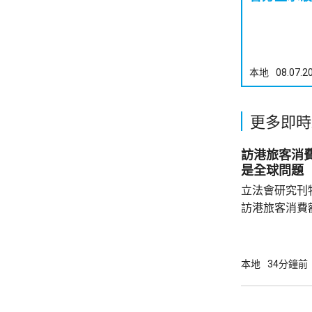
本地
08.07.2
更多即時
訪港旅客消費
是全球問題
立法會研究刊
訪港旅客消費
44%，同期港人
會議員姚柏良
客有一定消費
本地
34分鐘前
久，更願意消
下降的趨勢，