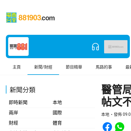
主頁
新聞/財經
節目精華
馬路的事
最
醫管
新聞分類
帖文
即時新聞
本地
兩岸
國際
本地
發佈 09.0
Share to Face
Share t
財經
體育