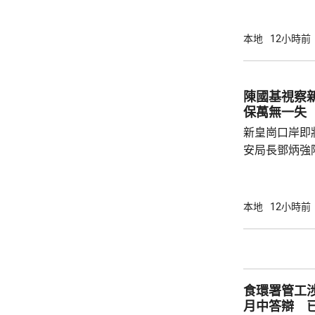
巴士車頭，遭
體多處受傷，
本地
12小時前
60歲巴士司
嚴重傷害」被捕。 龍運表示，涉事
往沙田的路線
陳國基視察
駕駛職務，派
保萬無一失
方調查事故原
新皇崗口岸即
安局長鄧炳強
岸區視察，並
度與人員部署。 陳國基表示，由保安局
跨部門工作小
本地
12小時前
交通路線試行
試。將借鑑啟
蓋約20個類別
測試，循序漸
食環署管工
後即時跟進問題
月中答辯 