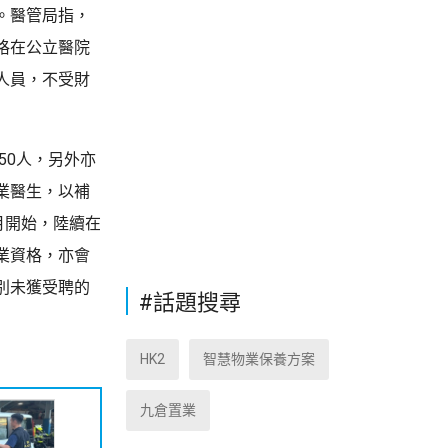
。醫管局指，
格在公立醫院
人員，不受財
50人，另外亦
業醫生，以補
月開始，陸續在
業資格，亦會
別未獲受聘的
#話題搜尋
HK2
智慧物業保養方案
九倉置業