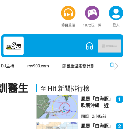
節目重溫
1872玩一陣
登入
搜尋
DJ主持
my903.com
節目重溫服務計劃
訓醫生
至 Hit 新聞排行榜
風暴「白海豚」
1
吹襲沖繩 近
500航班取消
國際
2小時前
風暴「白海豚」
2