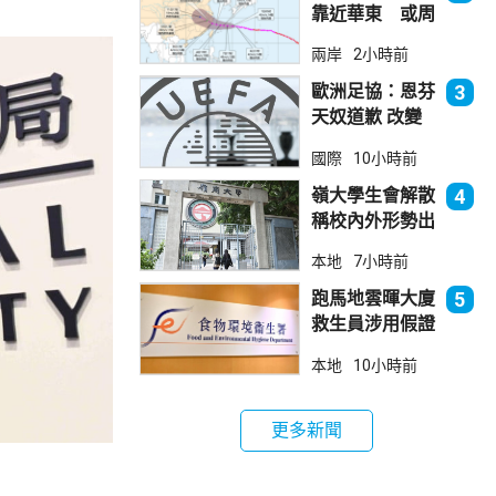
靠近華東 或周
日登陸浙閩沿岸
兩岸
2小時前
歐洲足協：恩芬
3
天奴道歉 改變
不了抵制世界盃
國際
10小時前
立場
嶺大學生會解散
4
稱校內外形勢出
現變化
本地
7小時前
跑馬地雲暉大廈
5
救生員涉用假證
食環署指示關閉
本地
10小時前
泳池並報警
更多新聞