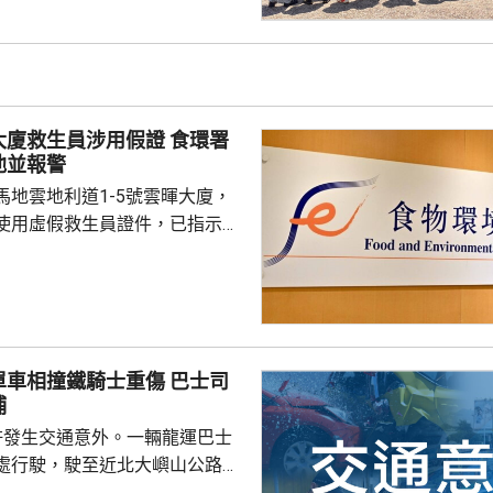
危險藥物，另外13男1女，年齡
5歲，涉嫌服食或注射危險藥物被
救生員涉用假證 食環署
池並報警
馬地雲地利道1-5號雲暉大廈，
使用虛假救生員證件，已指示泳
亦已報警及通報物業管理業監管
到核實結果，發現一名昨日在屋
救生員，證件資料與總會紀錄不
池的當值救生員資格存疑，亦懷
相撞鐵騎士重傷 巴士司
供足夠合資格救生員，會考慮向
捕
署表示，今年至頭
許發生交通意外。一輛龍運巴士
00個持牌私人...
處行駛，駛至近北大嶼山公路出
線撞到一架電單車，電單車攝入