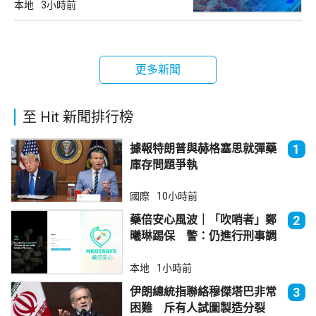
本地
3小時前
更多新聞
至 Hit 新聞排行榜
據報特朗普與赫格塞思就彈藥
1
庫存問題爭執
國際
10小時前
藥倍安心風波｜「吹哨者」鄭
2
曦琳踢保 警：仍進行刑事調
查
本地
1小時前
伊朗總統指聯絡穆傑塔巴非常
3
困難 斥有人試圖製造分裂