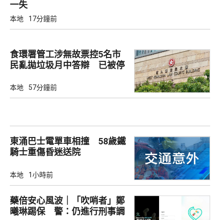
一失
本地
17分鐘前
食環署管工涉無故票控5名市
民亂拋垃圾月中答辯 已被停
職
本地
57分鐘前
東涌巴士電單車相撞 58歲鐵
騎士重傷昏迷送院
本地
1小時前
藥倍安心風波｜「吹哨者」鄭
曦琳踢保 警：仍進行刑事調