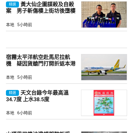
黃大仙企圖謀殺及自殺
精選
案 男子斬傷樓上街坊後墮樓
亡
本地
5小時前
宿霧太平洋航空赴馬尼拉航
機 疑因貨艙門打開折返本港
本地
5小時前
天文台錄今年最高溫
精選
34.7度 上水38.5度
本地
6小時前