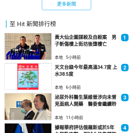
更多新聞
至 Hit 新聞排行榜
黃大仙企圖謀殺及自殺案 男
1
子斬傷樓上街坊後墮樓亡
本地
5小時前
天文台錄今年最高溫34.7度 上
2
水38.5度
本地
6小時前
泌尿外科醫生葉維晉涉向未曾
3
見面病人開藥 醫委會繼續聆
訊
本地
11小時前
據報華府評估俄羅斯或於5年
4