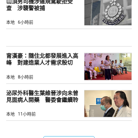
山頂男司機涉違規駕駛拒受
查 涉襲警被捕
本地
6小時前
甯漢豪：隨住北都發展進入高
峰 對建造業人才需求殷切
本地
8小時前
泌尿外科醫生葉維晉涉向未曾
見面病人開藥 醫委會繼續聆
訊
本地
11小時前