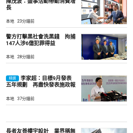
陳茂波：盛事活動帶動消費增
長
本地
23分鐘前
警方打擊黑社會洗黑錢 拘捕
147人涉6億犯罪得益
本地
28分鐘前
李家超：目標9月發表
精選
五年規劃 再盡快發表施政報
告
本地
37分鐘前
長者友善樓宇設計 業界稱無