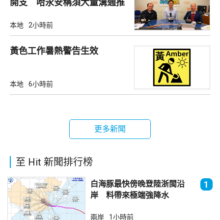
開支 哈永安稱須大量溝通推
動
本地
2小時前
黃色工作暑熱警告生效
本地
6小時前
更多新聞
至 Hit 新聞排行榜
白海豚最快傍晚登陸浙閩沿
1
岸 料帶來極端強降水
兩岸
1小時前