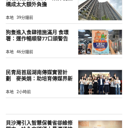
構成太大額外負擔
本地
39分鐘前
狗隻進入食肆措施滿月 食環
署：運作暢順發77口頭警告
本地
46分鐘前
民青局首屆湖南傳媒實習計
劃 麥美娟：助培育傳媒界新
生代
本地
2小時前
貝沙灣引入智慧保養省卻維修