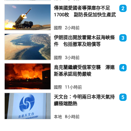
傳美國愛國者導彈庫存不足
2
1700枚 副防長促加快生產武
器
國際
2小時前
伊朗提出開放霍爾木茲海峽條
3
件 包括撤軍及賠償等
國際
3小時前
烏克蘭繼續受俄軍空襲 澤連
4
斯基承認局勢嚴峻
國際
11小時前
天文台：今明兩日本港天氣持
5
續極端酷熱
本地
8小時前