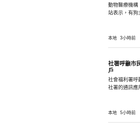
動物醫療機構
站表示，有狗
道的寵物公園
適，狗主將狗
亡，狗主事後聯
本地
3小時前
示，經初步調
件交由將軍澳
捕。
社署呼籲市
戶
社會福利署呼
社署的通訊應
提供個人資料。 偽冒程式帳戶訛稱代表
務中心，企圖
內的不明連結
本地
5小時前
強調與有關程
交警方跟進。