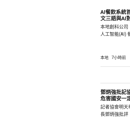
AI餐飲系統
文三語與AI
本地創科公司
人工智能(AI
用。食客掃描
音或文字對話
話或英文對話
本地
7小時前
AI推薦菜式
牌文化等。 率先試行的是機場一間餐廳，有內
地旅客體驗後
招牌菜式，較
鄧炳強批記
薦適合的菜式；
危害國安一
記者協會明天
長鄧炳強批評
力的團體，據
媒體和網媒記