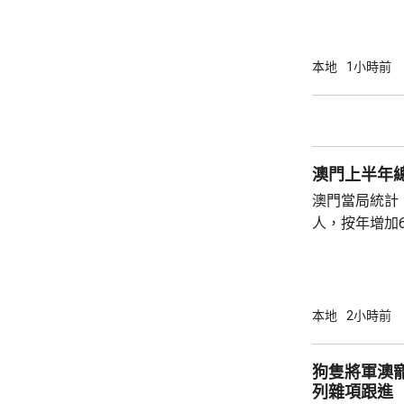
分別由途人及
本地
1小時前
澳門上半年總
澳門當局統計，
人，按年增加6
37.1萬人。
52%；死亡人
瘤、循環系統疾病
方面，上半年
本地
2小時前
1466人，按
471人，按年
狗隻將軍澳
列雜項跟進