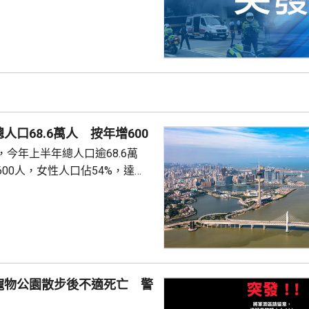
消防救起，昏迷送往屯門醫院。
人口68.6萬人 按年增600
今年上半年總人口逾68.6萬
00人，女性人口佔54%，達
新生嬰兒有1340名，男嬰佔逾
數1329人，首3位死因分別是腫
和呼吸系統疾病。 人口流動
從內地持單程證的新來澳人士有
年少150人；新批給准許居留人士
少逾420人。
寵物公園散步後不適死亡 警