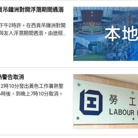
西貢吊鐘洲對開浮潛期間遇溺
子下午2時許，在西貢吊鐘洲對開
，與友人浮潛期間遇溺，由途經船
西貢水警基地，再由救護車送將
，其後證實死亡，死因有待驗屍
熱警告取消
12時10分發出黃色工作暑熱警
小時後，到晚上7時10分取消。