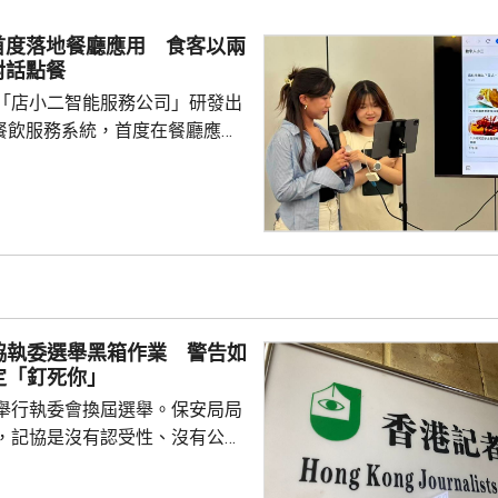
首度落地餐廳應用 食客以兩
對話點餐
「店小二智能服務公司」研發出
) 餐飲服務系統，首度在餐廳應
點餐的二維碼後，會出現與AI語
的介面，可選擇以廣東話、普通
，食客根據AI指示點餐，亦可讓
、解答疑難，及介紹食物故事和品
表示，以往點餐前會在網上搜尋
為耗時，而AI能因應需求快速推
協執委選舉黑箱作業 警告如
又指自己不...
定「釘死你」
舉行執委會換屆選舉。保安局局
，記協是沒有認受性、沒有公信
報今次參選的全部是外媒、自由
者，批評一個主流傳媒的人都沒