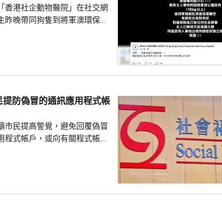
「香港社企動物醫院」在社交網
主昨晚帶同狗隻到將軍澳環保大
散步，回家後狗隻抽筋、肚瀉不
隻送往寵物診所，狗隻其後死
絡交由漁護署化驗。 警方表
查，案件暫時列作雜項處理，案
警區特遣隊跟進，暫時未有人被
民提防偽冒的通訊應用程式帳
籲市民提高警覺，避免回覆偽冒
用程式帳戶，或向有關程式帳戶
社署服
誘騙市民回覆其短訊或點擊短訊
，以盗取市民的個人資料。社署
式帳戶沒有任何關係，已將事件