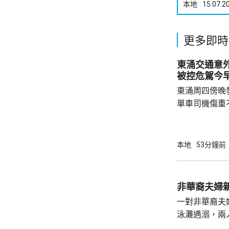
本地
15.07.2
更多即時
東涌交通意
被控危駕今
東涌周四傍晚
單車司機傷重
司機危險駕駛
裁判法院提堂。 事發在周四傍晚6時許
龍運巴士沿東
本地
53分鐘前
山公路出口時
單車攝入巴士
身體多處受傷
非華裔夫婦
周五早上8時
一對非華裔夫
泳灘遇溺，兩人昏迷
許接報有人遇