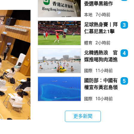
委選舉黑箱作
業 警告如危害
本地
7小時前
國安一定「釘死
你」
足球熱身賽丨拜
3
仁慕尼黑2:1擊
敗阿士東維拉
體育
2小時前
北韓遇熱浪 官
4
媒推喝狗肉湯進
補
國際
11小時前
國防部：中國有
5
權宣布黃岩島領
海基線 菲方侵
國際
10小時前
犯主權
更多新聞