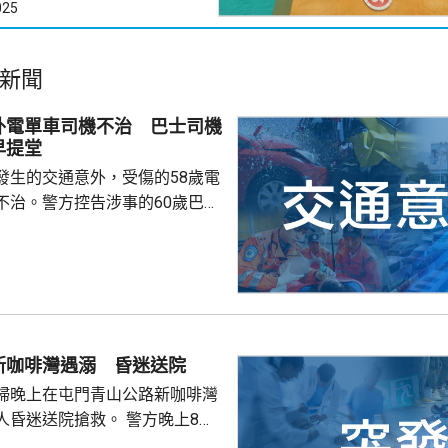
025
新聞
外電單車司機不治 巴士司機
早提堂
發生的交通意外，受傷的58歲電
不治。警方控告涉事的60歲巴士
導致他人死亡，案件今早在屯門
。一輛
涌東交匯處行駛，去到近北大嶼
，懷疑切線撞到一架電單車。電
車頭，推行約20米。電單車司機
，昏迷送往北大嶼山醫院，延至
新咖啡灣遇溺 昏迷送院
許證實死亡。
婦晚上在屯門青山公路新咖啡灣
送院搶救。 警方晚上8時
溺。兩名年齡20及23歲的事主，