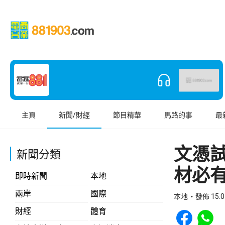
主頁
新聞/財經
節目精華
馬路的事
最
文憑
新聞分類
材必
即時新聞
本地
兩岸
國際
本地
發佈 15.0
Share to Face
Share t
財經
體育