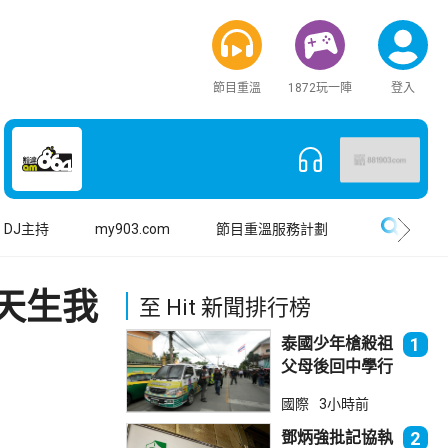
節目重溫
1872玩一陣
登入
搜尋
DJ主持
my903.com
節目重溫服務計劃
天生我
至 Hit 新聞排行榜
泰國少年槍殺祖
1
父母後回中學行
兇 累計最少8
國際
3小時前
死23傷
鄧炳強批記協執
2