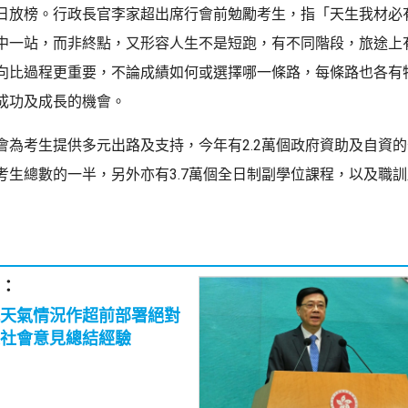
日放榜。行政長官李家超出席行會前勉勵考生，指「天生我材必
中一站，而非終點，又形容人生不是短跑，有不同階段，旅途上
向比過程更重要，不論成績如何或選擇哪一條路，每條路也各有
成功及成長的機會。
會為考生提供多元出路及支持，今年有2.2萬個政府資助及自資
考生總數的一半，另外亦有3.7萬個全日制副學位課程，以及職
：
天氣情況作超前部署絕對
社會意見總結經驗