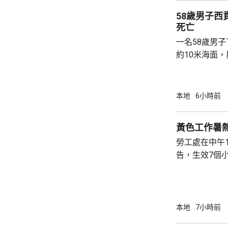
58歲男子
死亡
一名58歲男
約10米海面
家救起，送到
軍澳醫院搶救
確定。
本地
6小時前
黃色工作暑
勞工處在中午
告，生效7個
本地
7小時前