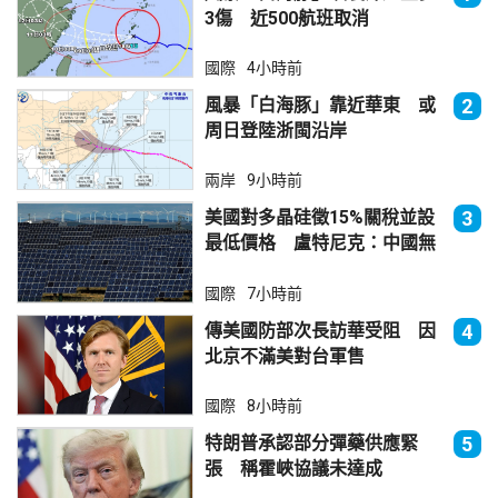
3傷 近500航班取消
國際
4小時前
風暴「白海豚」靠近華東 或
2
周日登陸浙閩沿岸
兩岸
9小時前
美國對多晶硅徵15%關稅並設
3
最低價格 盧特尼克：中國無
法再傾銷
國際
7小時前
傳美國防部次長訪華受阻 因
4
北京不滿美對台軍售
國際
8小時前
特朗普承認部分彈藥供應緊
5
張 稱霍峽協議未達成