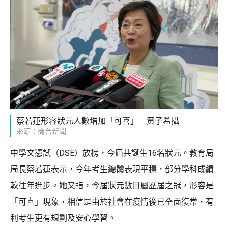
蔡若蓮形容狀元人數增加「可喜」 黃子希攝
來源：商台新聞
中學文憑試（DSE）放榜，今屆共誕生16名狀元。教育局
局長蔡若蓮表示，今年考生總體表現平穩，部分學科成績
較往年進步。她又指，今屆狀元數目屬歷屆之冠，形容是
「可喜」現象，相信是由於社會在疫情後已全面復常，有
利考生更有規劃及安心學習。