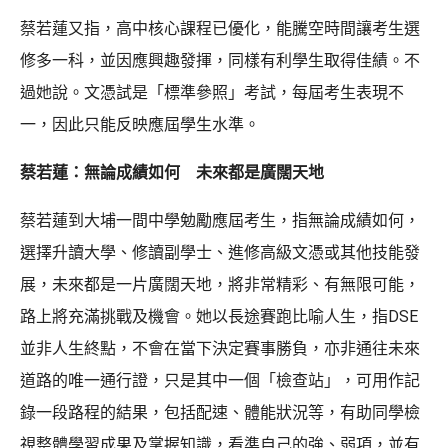
蔡若蓮又指，高中核心課程已優化，能騰空時間讓考生選
修多一科，並因應興趣發揮，同樣有利學生取得佳績。不
過她說。文憑試是「標準參照」考試，每屆考生表現不
一，因此只能反映應屆學生水準。
蔡若蓮：無論成績如何 未來都是廣闊天地
蔡若蓮到大埔一間中學勉勵應屆考生，指無論成績如何，
選擇升讀大學、修讀副學士、進修高級文憑或其他技能發
展，未來都是一片廣闊天地，將非常精彩、有無限可能，
路上將充滿挑戰及機會。她以長途賽跑比喻人生，指DSE
並非人生終點，不會在當下決定賽事勝負，亦非通往未來
道路的唯一通行證，只是其中一個「檢查站」，可用作記
錄一段路程的結果，包括配速、體能狀況等，有助同學檢
視整體學習成果及掌握知識，看準自己的強、弱項，並有