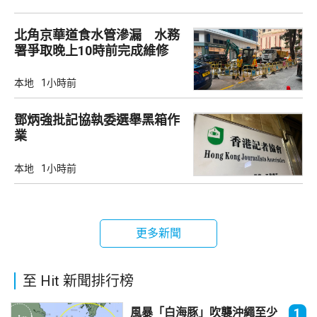
北角京華道食水管滲漏 水務
署爭取晚上10時前完成維修
本地
1小時前
鄧炳強批記協執委選舉黑箱作
業
本地
1小時前
更多新聞
至 Hit 新聞排行榜
風暴「白海豚」吹襲沖繩至少
1