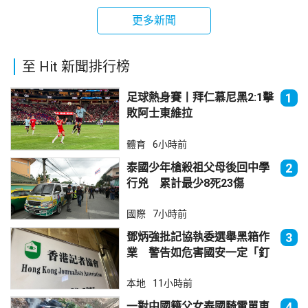
更多新聞
至 Hit 新聞排行榜
足球熱身賽丨拜仁慕尼黑2:1擊
1
敗阿士東維拉
體育
6小時前
泰國少年槍殺祖父母後回中學
2
行兇 累計最少8死23傷
國際
7小時前
鄧炳強批記協執委選舉黑箱作
3
業 警告如危害國安一定「釘
死你」
本地
11小時前
一對中國籍父女泰國騎電單車
4