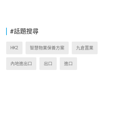
#話題搜尋
HK2
智慧物業保養方案
九倉置業
內地進出口
出口
進口