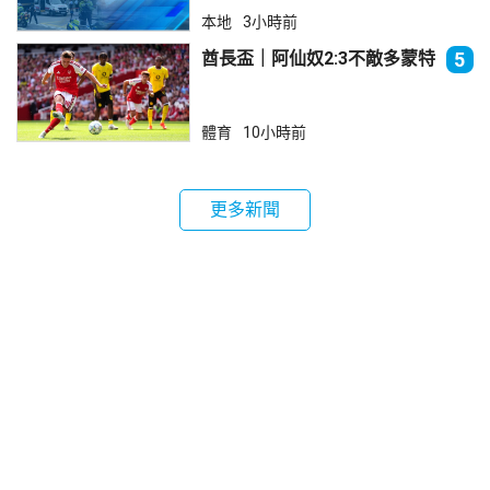
本地
3小時前
酋長盃｜阿仙奴2:3不敵多蒙特
5
體育
10小時前
更多新聞