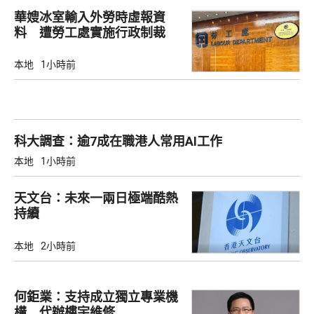
華嫂冰室輸入外勞時虛報資
料 遭勞工處實施行政制裁
本地
1小時前
科大調查：逾7成在職港人常用AI工作
本地
1小時前
天文台：未來一兩日極端酷熱
持續
本地
2小時前
何鉅業：支持成立獨立專業機
構 代辦樓宇維修