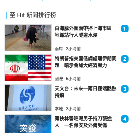
至 Hit 新聞排行榜
白海豚外圍雨帶掃上海市區
1
地鐵站行人隧道水浸
兩岸
2小時前
特朗普指美國低調處理伊朗問
2
題 暗示會加大經濟壓力
國際
6小時前
天文台：未來一兩日極端酷熱
3
持續
本地
2小時前
薄扶林碧瑤灣男子持刀襲途
4
人 一名保安及外傭受傷