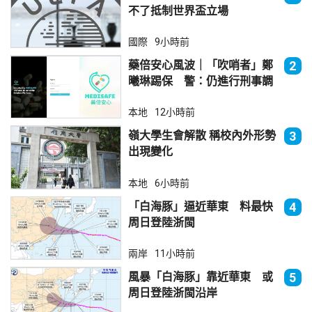
不了抵制世界盃立場
國際
9小時前
藥倍安心風波｜「吹哨者」鄭
2
曦琳踢保 警：仍進行刑事調
查
本地
12小時前
嶺大學生會解散 稱校內外形勢
3
出現變化
本地
6小時前
「白海豚」逼近華東 料最快
4
周日登陸浙閩
兩岸
11小時前
風暴「白海豚」靠近華東 或
5
周日登陸浙閩沿岸