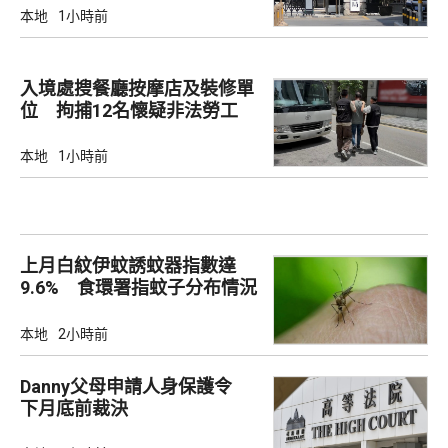
本地
1小時前
入境處搜餐廳按摩店及裝修單
位 拘捕12名懷疑非法勞工
本地
1小時前
上月白紋伊蚊誘蚊器指數達
9.6% 食環署指蚊子分布情況
廣泛
本地
2小時前
Danny父母申請人身保護令
下月底前裁決