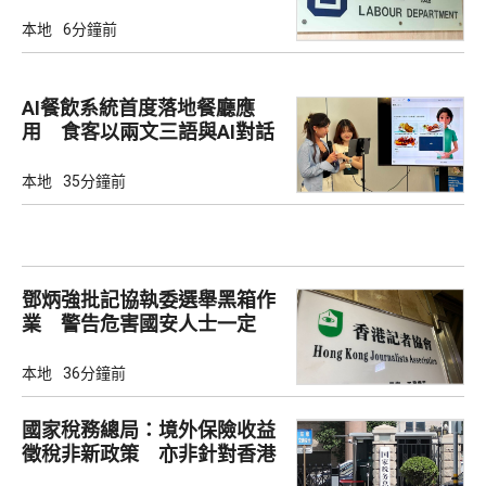
本地
6分鐘前
AI餐飲系統首度落地餐廳應
用 食客以兩文三語與AI對話
點餐
本地
35分鐘前
鄧炳強批記協執委選舉黑箱作
業 警告危害國安人士一定
「釘死你」
本地
36分鐘前
國家稅務總局：境外保險收益
徵稅非新政策 亦非針對香港
市場