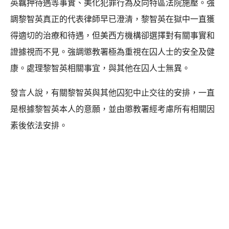
英羈押待遇等事實、美化犯罪行為及向特區法院施壓。強
調黎智英真正的代表律師早已澄清，黎智英在獄中一直獲
得適切的治療和待遇，但美西方機構卻選擇對有關事實和
證據視而不見。強調懲教署極為重視在囚人士的安全及健
康。處理黎智英相關事宜，與其他在囚人士無異。
發言人說，有關黎智英與其他囚犯中止交往的安排，一直
是根據黎智英本人的意願，並由懲教署經考慮所有相關因
素後依法安排。