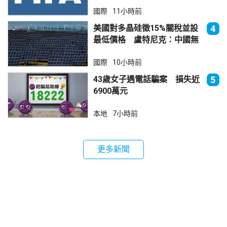
國際
11小時前
美國對多晶硅徵15%關稅並設
4
最低價格 盧特尼克：中國無
法再傾銷
國際
10小時前
43歲女子遇電話騙案 損失近
5
6900萬元
本地
7小時前
更多新聞