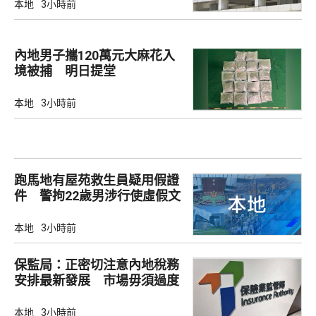
本地
3小時前
內地男子攜120萬元大麻花入
境被捕 明日提堂
本地
3小時前
跑馬地有屋苑救生員疑用假證
件 警拘22歲男涉行使虛假文
書
本地
3小時前
保監局：正密切注意內地稅務
安排最新發展 市場毋須過度
解讀
本地
3小時前