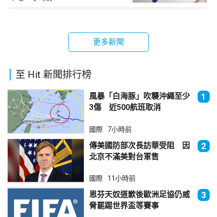
更多新聞
至 Hit 新聞排行榜
風暴「白海豚」吹襲沖繩至少
1
3傷 近500航班取消
國際
7小時前
傳美國防部次長訪華受阻 因
2
北京不滿美對台軍售
國際
11小時前
恩芬天奴道歉後歐洲足協仍威
3
脅罷踢世界盃等賽事