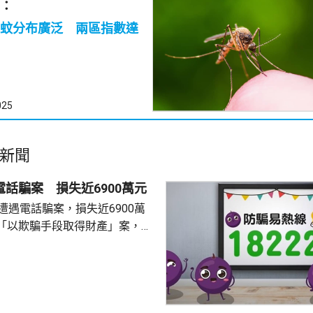
：
蚊分布廣泛 兩區指數達
025
新聞
電話騙案 損失近6900萬元
遭遇電話騙案，損失近6900萬
「以欺騙手段取得財產」案，暫
員來電，訛稱她涉嫌干犯刑事罪
交保證金以證清白，事主按指示
月1日期間，先後轉賬約6894