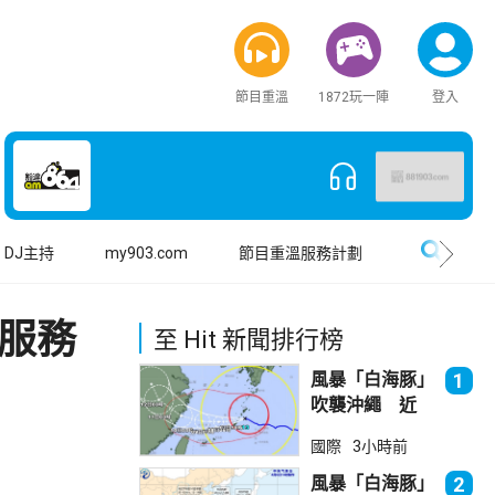
節目重溫
1872玩一陣
登入
搜尋
DJ主持
my903.com
節目重溫服務計劃
飲服務
至 Hit 新聞排行榜
風暴「白海豚」
1
吹襲沖繩 近
500航班取消
國際
3小時前
風暴「白海豚」
2