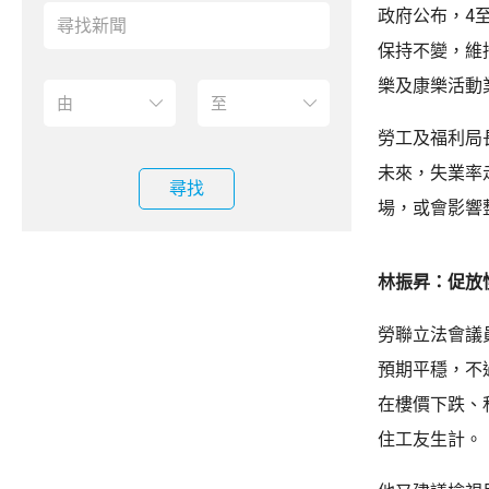
政府公布，4至
保持不變，維
樂及康樂活
勞工及福利局
未來，失業率
尋找
場，或會影響
林振昇：促放
勞聯立法會議
預期平穩，不
在樓價下跌、
住工友生計。