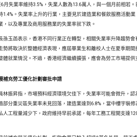
6月失業率維持3.5%，失業人數為13.6萬人，與一個月前相若
持1.4%。失業率上升的行業，主要見於建造業和餐飲服務活動業
動業，以及專業及商用服務業的失業率就下跌。
長孫玉菡表示，香港不同行業正在轉型，相關失業率升降趨勢會
走勢將取決於整體經濟表現，應屆畢業生和離校人士在夏季期間
整體就業情況。不過，香港經濟繼續擴張，應會為勞工市場提供
慢補充勞工優化計劃審批申請
員林振昇指，市場預料經濟環境欠佳下，失業率可能會微升，認
過部分重災區失業率未見回落，建造業達到6.8%，當中樓宇裝修為
私人工程量減少下，政府維持早前承諾，每年工務工程開支達12