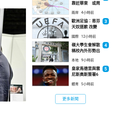
靠近華東 或周
日登陸浙閩沿岸
兩岸
4小時前
歐洲足協：恩芬
3
天奴道歉 改變
不了抵制世界盃
國際
12小時前
立場
嶺大學生會解散
4
稱校內外形勢出
現變化
本地
9小時前
皇家馬德里與雲
5
尼斯奧斯簽署6
年新約
體育
5小時前
更多新聞