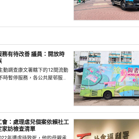
上水掣後，現場已停止湧水，工
維修，爭取今晚深夜12時前完
2架水車及4個
食水，並派出「供水特攻隊」提
與東區民政事務處、當區區議員
保持聯繫，為受影響居民提供適
改善 議員：開放時
。 受事故影響，福蔭道部分...
族
主動調查康文署轄下的12間流動
不時暫停服務，各公共屋邨服務
參差，由數十至數千不等，反映
會會長的立
駒，在一個電台節目表示，現時
放時間，一般由上午10時至傍晚
公眾假期休息，對上班一族並不
工會：處理虐兒個案依賴社工
為，隨著人口遷移，各區對流動
定家訪檢查清單
或有改變，建議康文署公開更多
022年遭虐待致死，他的母親承