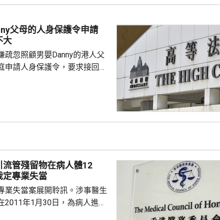
定的銀行戶口，其後懷疑受騙，
nny父母的人身保護令申請
不大
疏忽照顧男嬰Danny的港人父
庭申請人身保護令，要求接回被
護令的Danny，高等法院早上處
ny的父親曾偉邦進入法庭前表
兢兢的心情應付審訊，信心不
取上訴。 Danny的父母
星期只可到收容所探視兒子一
時，時間不足以餵哺母乳，指兒
愈下。
引流管殘留物在病人體12
裁定專業失當
專業失當案展開聆訊。涉事醫生
2011年1月30日，為病人進行
瘤切除手術後，無完整取出引流