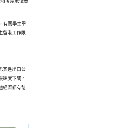
處可考慮放慢審
，有關學生畢
生留港工作限
尤其進出口公
慢速度下調。
體經濟都有幫