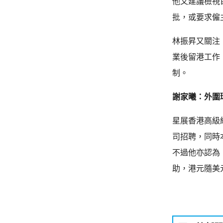
他又建議檢視
批，或要求僱
林振昇又關注
業後留港工作
制。
謝家曦：外圍
星展香港高級
司招聘，同時
不過他亦認為
助，港元隨美