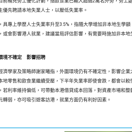
目前補充勞工優化計劃，指飲食業已輸入超過2萬名外勞，勞工
主優先聘請本地失業人士，以壓低失業率。
，具專上學歷人士失業率升至3.5%，指隨大學增加非本地生學額
，或會影響港人就業，建議當局評估影響，有需要時施加非本地
環境不確定 影響招聘
經濟學家及策略師謝家曦指，外圍環境仍有不確定性，影響企業
本地零售和飲食業繼續受壓，下半年失業率即使會跌，都會以較
，若利率維持偏低，可帶動本港借貸成本回落，對資產市場和整
元轉弱，亦可吸引遊客訪港，就業方面仍有利好因素。