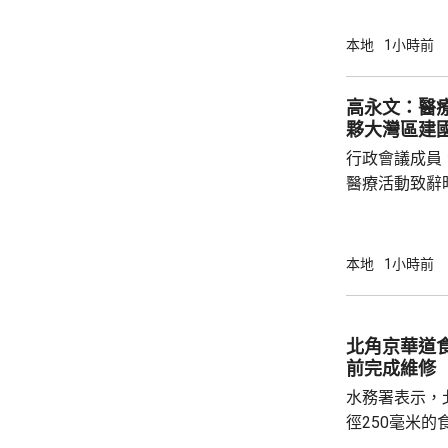
管；直至病人
乳房檢查時才
本地
1小時前
留在病人體內
失當罪成。 控方引述專家報告指，醫生有責任
高永文：醫
確保引流管已
夥大灣區建
管長度有異，
行政會議成員
醫療活動致辭
規劃開局之年
與規模，更需
他強調，面對
本地
1小時前
院或改善醫院
注重預防，將
透過地區康健
北角京華道
絡」，建立無縫的
前完成維修
發展的科技如人
水務署表示，
徑250毫米
響福蔭道、京