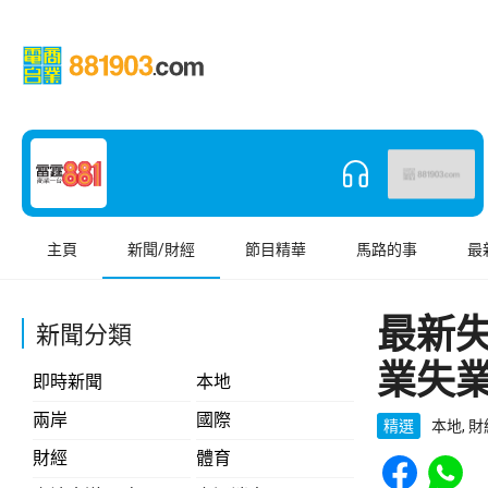
主頁
新聞/財經
節目精華
馬路的事
最
最新失
新聞分類
業失
即時新聞
本地
兩岸
國際
精選
本地, 
Share to Face
Share t
財經
體育