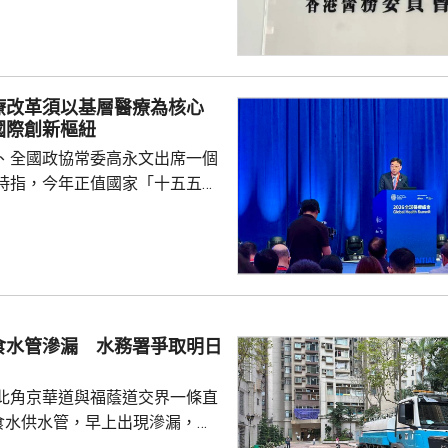
2023年向另一位醫生求診，進行
發現，有三條引流管殘留物，遺
12年。醫委會裁定涉事醫生專業
療改革須以基層醫療為核心
被完全拔除，亦應及時察覺引流
國際創新樞紐
指石岳容的行為，低於合理預期
、全國政協常委高永文出席一個
的專業標準。 辯...
時指，今年正值國家「十五五」
，高質量發展已不單是追求速度
重塑以健康為導向的醫療體系。
人口老化挑戰，不能單靠興建醫
管理，指香港已由注重醫療轉為
基層醫療作為醫療改革的核心，
中心和「基層醫療共同治理網
食水管滲漏 水務署爭取明日
社區健康體系。 他指，迅速
工智能診斷、基因編輯、微...
北角京華道與福蔭道交界一條直
的食水供水管，早上出現滲漏，影
華道及宏安道一帶用戶的食水供