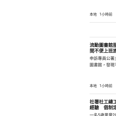
應。水務署關
程團隊正全力
本地
1小時前
成，恢復食水供應。 署方派出
水箱提供臨時
供樽裝水，並
及相關管理處
流動圖書館服務有待
切協助
間不便上班
申訴專員公署
圖書館，發現
站的到訪人次
選址有改善空間。 身兼香港出版總
法會議員李家
本地
1小時前
流動圖書館開
6時，周日及
社署社工總
方便。他又認
經驗 倡制
圖書館的需求
一名5歲男童2