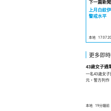
下一篇新聞
上月白紋伊
警戒水平
本地
17.07.2
更多即時
43歲女子遇
一名43歲女子
元，警方列作
時無人被捕。 警方前日接報，事主早前收到自
稱內地執法人
行，要求她繳
於上月2日至本
本地
19分鐘前