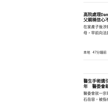
萬元至騙徒指
報案求助。
高院處理Da
父親稱信心
在家產子後涉嫌
母，早前向法
法院宣判3年保
理申請。Dan
示，懷著戰戰
本地
47分鐘前
大，若申請遭拒絕會爭
早前表示，每
次、每次1小
子的健康每況
醫生手術遺
年 醫委會
醫委會就一宗
石岳容，被指在
右乳房纖維腺