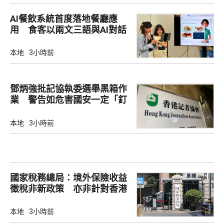
AI餐飲系統首度落地餐廳應
用 食客以兩文三語與AI對話
點餐
本地
3小時前
鄧炳強批記協執委選舉黑箱作
業 警告如危害國安一定「釘
死你」
本地
3小時前
國家稅務總局：境外保險收益
徵稅非新政策 亦非針對香港
市場
本地
3小時前