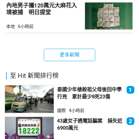
內地男子攜120萬元大麻花入
境被捕 明日提堂
本地
6小時前
更多新聞
至 Hit 新聞排行榜
泰國少年槍殺祖父母後回中學
1
行兇 累計最少8死23傷
國際
4小時前
43歲女子遇電話騙案 損失近
2
6900萬元