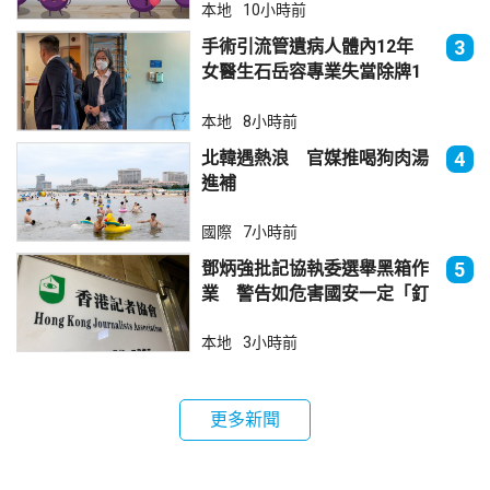
本地
10小時前
手術引流管遺病人體內12年
3
女醫生石岳容專業失當除牌1
個月
本地
8小時前
北韓遇熱浪 官媒推喝狗肉湯
4
進補
國際
7小時前
鄧炳強批記協執委選舉黑箱作
5
業 警告如危害國安一定「釘
死你」
本地
3小時前
更多新聞