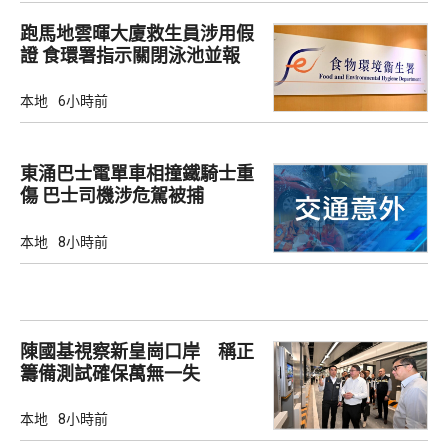
跑馬地雲暉大廈救生員涉用假
證 食環署指示關閉泳池並報
警
本地
6小時前
東涌巴士電單車相撞鐵騎士重
傷 巴士司機涉危駕被捕
本地
8小時前
陳國基視察新皇崗口岸 稱正
籌備測試確保萬無一失
本地
8小時前