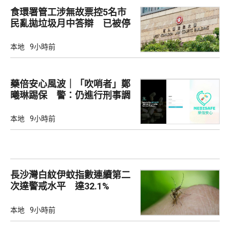
食環署管工涉無故票控5名市
民亂拋垃圾月中答辯 已被停
職
本地
9小時前
藥倍安心風波｜「吹哨者」鄭
曦琳踢保 警：仍進行刑事調
查
本地
9小時前
長沙灣白紋伊蚊指數連續第二
次達警戒水平 達32.1%
本地
9小時前