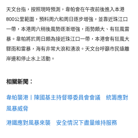
天文台指，按照現時預測，韋帕會在午夜前後進入本港
800公里範圍，預料周六和周日逐步增強，並靠近珠江口
一帶，本港周六稍後風勢逐漸增強，雨勢頗大、有狂風雷
暴。韋帕將於周日頗為接近珠江口一帶，本港會有狂風大
驟雨和雷暴，海有非常大浪和湧浪。天文台呼籲市民遠離
岸邊和停止水上活動。
相關新聞：
韋帕襲港丨陳國基主持督導委員會會議 統籌應對
風暴威脅
港鐵應對風暴來襲 安全情況下盡量維持服務