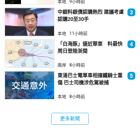
本地
9小時前
中銀料銀債認購熱烈 建議考慮
3
認購20至30手
本地
11小時前
「白海豚」逼近華東 料最快
4
周日登陸浙閩
兩岸
8小時前
東涌巴士電單車相撞鐵騎士重
5
傷 巴士司機涉危駕被捕
本地
8小時前
更多新聞