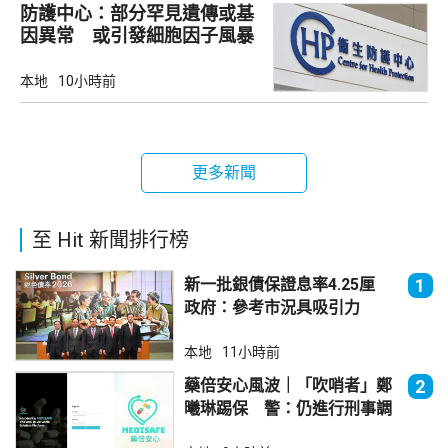
防護中心：部分罕見遺傳或基
因異常 或引發細胞因子風暴
本地
10小時前
更多新聞
至 Hit 新聞排行榜
新一批銀債保證息率4.25厘
1
政府：參考市況具吸引力
本地
11小時前
藥倍安心風波｜「吹哨者」鄭
2
曦琳踢保 警：仍進行刑事調
查