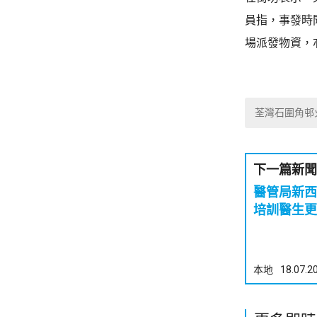
員指，事發時
場派發物資，
荃灣石圍角邨
下一篇新聞
醫管局新
培訓醫生更
本地
18.07.2