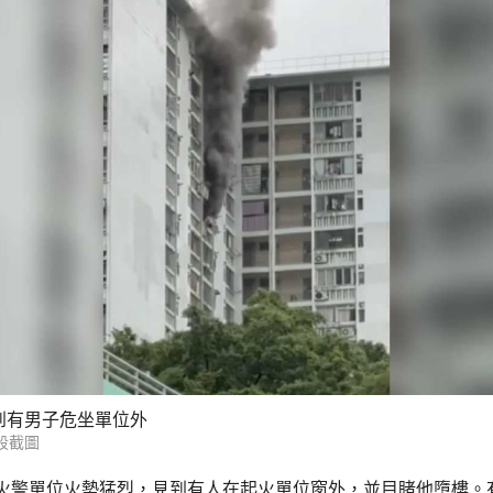
到有男子危坐單位外
段截圖
火警單位火勢猛烈，見到有人在起火單位窗外，並目睹他墮樓。