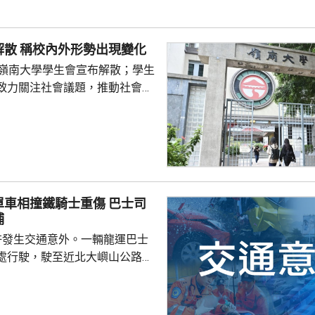
供足夠合資格救生員，會考慮向
署表示，今年至頭
嶺大學生會解散 稱校內外形勢出現變化
00個持牌私人...
的嶺南大學學生會宣布解散；學生
致力關注社會議題，推動社會進
園內外形勢都出現變化，在平衡
解散的艱難決定。 目前8間
只剩科技大學學生會及城市大學
相撞鐵騎士重傷 巴士司
捕
許發生交通意外。一輛龍運巴士
處行駛，駛至近北大嶼山公路出
線撞到一架電單車，電單車攝入
推行約20米。58歲電單車司機身
昏迷送往北大嶼山醫院治理。