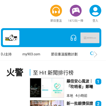
節目重溫
1872玩一陣
登入
搜尋
DJ主持
my903.com
節目重溫服務計劃
 火警
至 Hit 新聞排行榜
藥倍安心風波｜
1
「吹哨者」鄭曦
琳踢保 警：仍
本地
4小時前
進行刑事調查
新一批銀債保證
2