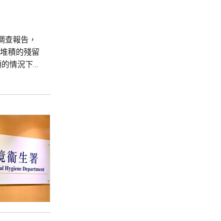
調查報告，
點堆積的殘留
頭的情況下，
點燃的煙蒂
，79人...