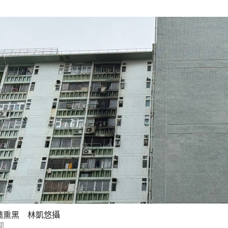
牆熏黑 林凱悠攝
聞