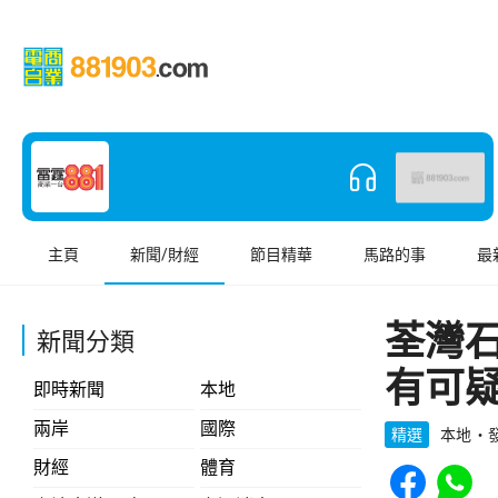
主頁
新聞/財經
節目精華
馬路的事
最
荃灣
新聞分類
有可
即時新聞
本地
兩岸
國際
精選
本地
發
Share to Face
Share t
財經
體育