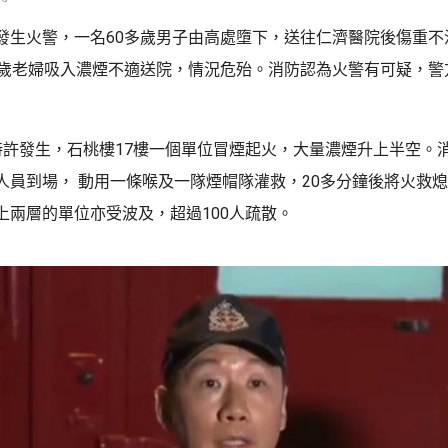
發生火警，一名60多歲男子由高處墮下，送往仁濟醫院後傷重不
2歲老婦吸入濃煙不適送院，情況危殆。消防認為火警有可疑，警
時許發生，石桃樓17樓一個單位冒煙起火，大量濃煙升上半空。消
人員到場， 動用一條喉及一隊煙帽隊灌救，20多分鐘後將火救
上兩層的單位亦受波及，超過100人疏散。