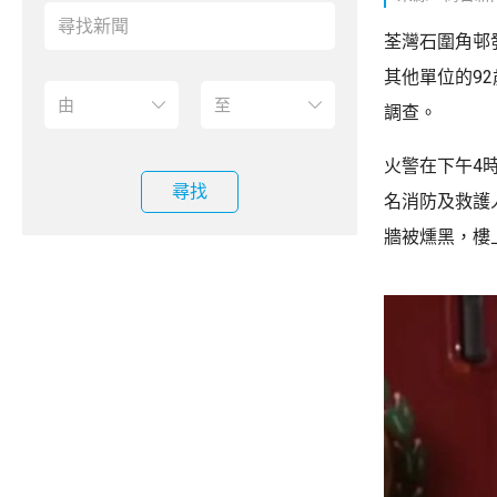
荃灣石圍角邨
其他單位的9
調查。
火警在下午4
尋找
名消防及救護
牆被燻黑，樓