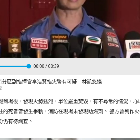
00:00
/ 00:39
南分區副指揮官李浩賢指火警有可疑 林凱悠攝
聞
報到場後，發現火勢猛烈，單位嚴重焚毀，有不尋常的情況，亦
住的死者曾發生爭執，消防在現場未發現助燃劑。 警方暫列作火
份仍有待調查。