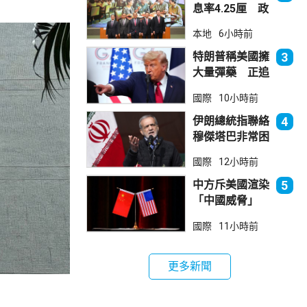
息率4.25厘 政
府：參考市況具
本地
6小時前
吸引力
特朗普稱美國擁
3
大量彈藥 正追
捕叛國「洩密
國際
10小時前
者」
伊朗總統指聯絡
4
穆傑塔巴非常困
難 斥有人試圖
國際
12小時前
製造分裂
中方斥美國渲染
5
「中國威脅」
阻止阿根廷企業
國際
11小時前
與華為合作
更多新聞