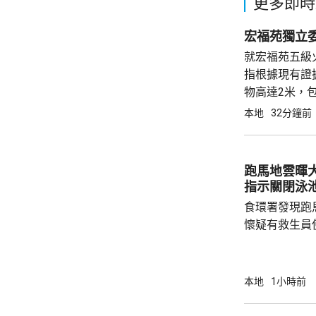
更多即時
宏福苑獨立
就宏福苑五級
指根據現有證
物高達2米，
跨部門調查專
本地
32分鐘前
跑馬地雲暉大廈
指示關閉泳
食環署發現跑
懷疑有救生員
池立即關閉，
局。 食環署昨向香港拯溺總會核實一批救生員
資料，今日收
本地
1小時前
苑泳池當值的
符。考慮到泳