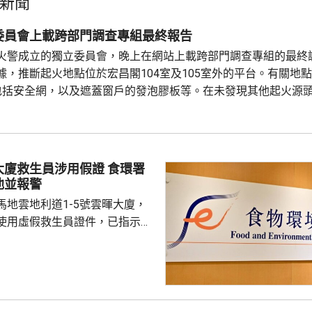
新聞
委員會上載跨部門調查專組最終報告
火警成立的獨立委員會，晚上在網站上載跨部門調查專組的最終
據，推斷起火地點位於宏昌閣104室及105室外的平台。有關地
包括安全網，以及遮蓋窗戶的發泡膠板等。在未發現其他起火源
組得出結論，認為今次火災極有可能是意外事故，起因很可能是
燒著起火地點的可燃物料。現場並發現兩個煙蒂。 今場火災造成168人喪生
救生員涉用假證 食環署
池並報警
馬地雲地利道1-5號雲暉大廈，
使用虛假救生員證件，已指示泳
亦已報警及通報物業管理業監管
到核實結果，發現一名昨日在屋
救生員，證件資料與總會紀錄不
池的當值救生員資格存疑，亦懷