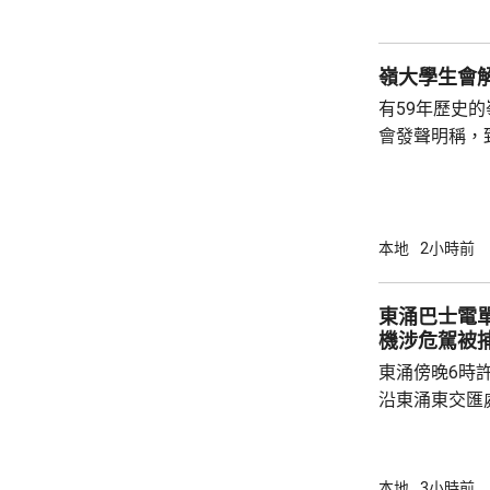
疑未按法例提
泳池持牌人提出檢控。 食環
上月底，對逾14
有59年歷史
會發聲明稱，
步；惟近年校
各種因素下，作出
資助大學中，
學生會營運。
本地
2小時前
東涌巴士電單車
機涉危駕被
東涌傍晚6時
沿東涌東交匯
口時，懷疑切
巴士車頭，遭
體多處受傷，
本地
3小時前