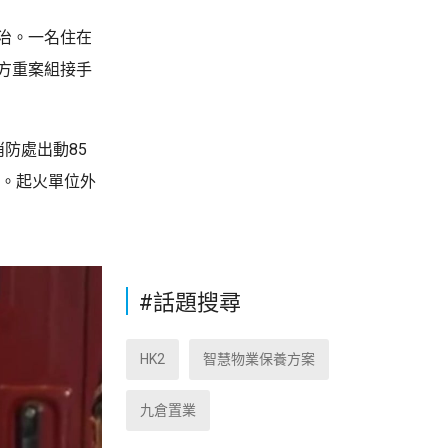
治。一名住在
方重案組接手
防處出動85
熄。起火單位外
#話題搜尋
HK2
智慧物業保養方案
九倉置業