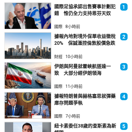
國際足協承認出售賽事計劃犯
1
錯 惟仍全力支持恩芬天奴
國際
8小時前
據報內地對境外保單收益徵稅
2
20% 保誠滙控倫敦股價急跌
財經
10小時前
伊朗與阿曼就霍峽航道達一
3
致 大部分經伊朗領海
國際
11小時前
據報特朗普與赫格塞思就彈藥
4
庫存問題爭執
國際
7小時前
紐卡素委任38歲的查斯素為新
5