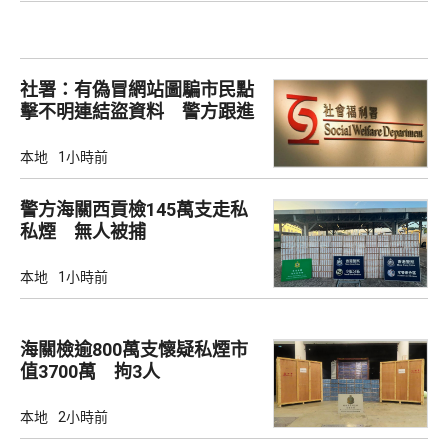
社署：有偽冒網站圖騙市民點
擊不明連結盜資料 警方跟進
本地
1小時前
警方海關西貢檢145萬支走私
私煙 無人被捕
本地
1小時前
海關檢逾800萬支懷疑私煙市
值3700萬 拘3人
本地
2小時前