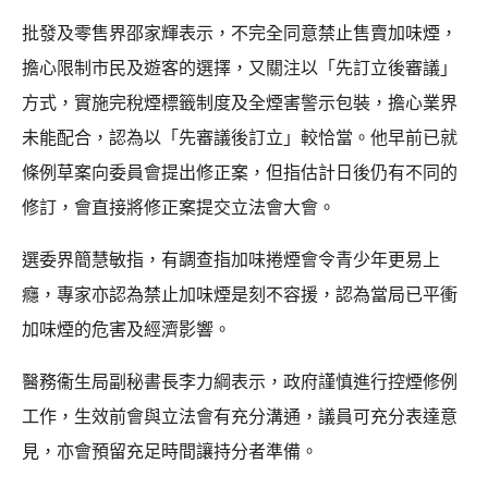
批發及零售界邵家輝表示，不完全同意禁止售賣加味煙，
擔心限制市民及遊客的選擇，又關注以「先訂立後審議」
方式，實施完稅煙標籤制度及全煙害警示包裝，擔心業界
未能配合，認為以「先審議後訂立」較恰當。他早前已就
條例草案向委員會提出修正案，但指估計日後仍有不同的
修訂，會直接將修正案提交立法會大會。
選委界簡慧敏指，有調查指加味捲煙會令青少年更易上
癮，專家亦認為禁止加味煙是刻不容援，認為當局已平衝
加味煙的危害及經濟影響。
醫務衞生局副秘書長李力綱表示，政府謹慎進行控煙修例
工作，生效前會與立法會有充分溝通，議員可充分表達意
見，亦會預留充足時間讓持分者準備。