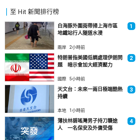
至 Hit 新聞排行榜
白海豚外圍雨帶掃上海市區
1
地鐵站行人隧道水浸
兩岸
2小時前
特朗普指美國低調處理伊朗問
2
題 暗示會加大經濟壓力
國際
5小時前
天文台：未來一兩日極端酷熱
3
持續
本地
1小時前
薄扶林碧瑤灣男子持刀襲途
4
人 一名保安及外傭受傷