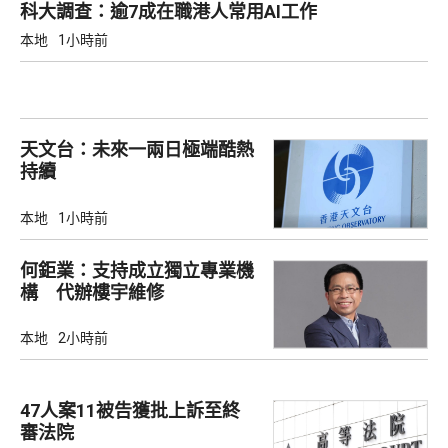
科大調查：逾7成在職港人常用AI工作
本地
1小時前
天文台：未來一兩日極端酷熱
持續
本地
1小時前
何鉅業：支持成立獨立專業機
構 代辦樓宇維修
本地
2小時前
47人案11被告獲批上訴至終
審法院