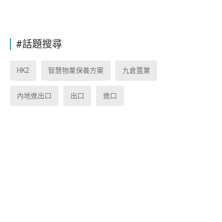
#話題搜尋
HK2
智慧物業保養方案
九倉置業
內地進出口
出口
進口