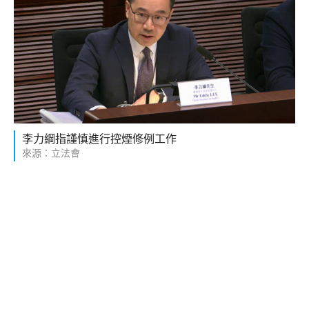
李力綱指謹慎進行控煙修例工作
來源：立法會