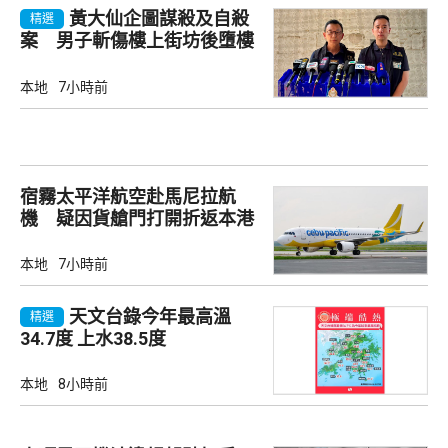
黃大仙企圖謀殺及自殺
精選
案 男子斬傷樓上街坊後墮樓
亡
本地
7小時前
宿霧太平洋航空赴馬尼拉航
機 疑因貨艙門打開折返本港
本地
7小時前
天文台錄今年最高溫
精選
34.7度 上水38.5度
本地
8小時前