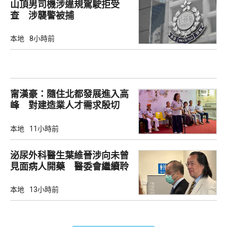
山頂男司機涉違規駕駛拒受
查 涉襲警被捕
本地
8小時前
甯漢豪：隨住北都發展進入高
峰 對建造業人才需求殷切
本地
11小時前
泌尿外科醫生葉維晉涉向未曾
見面病人開藥 醫委會繼續聆
訊
本地
13小時前