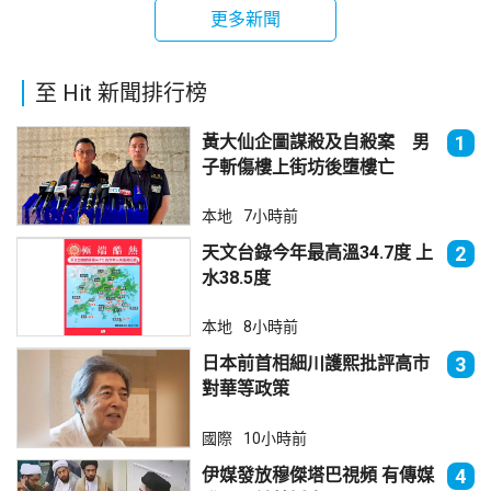
更多新聞
至 Hit 新聞排行榜
黃大仙企圖謀殺及自殺案 男
1
子斬傷樓上街坊後墮樓亡
本地
7小時前
天文台錄今年最高溫34.7度 上
2
水38.5度
本地
8小時前
日本前首相細川護熙批評高市
3
對華等政策
國際
10小時前
伊媒發放穆傑塔巴視頻 有傳媒
4