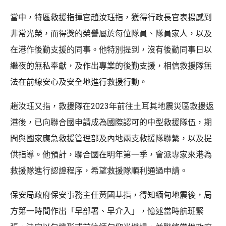
當中，特區救援指揮官趙汝珏指，獲得行政長官表揚感到
非常光榮，而得獎的榮譽屬於每位隊員、隊員家人，以及
在港作後勤支援的同事。他特別提到，沒有後勤同事日以
繼夜的無私奉獻，及作出專業的後勤支援，相信救援隊無
法在前線安心及安全地進行救援行動。
趙汝珏又指，救援隊在2023年前往土耳其地震災區救援返
港後，已向聯合國申請成為國際認可的中型救援隊伍，期
間與國家應急救援管理部及內地兩支救援隊聯繫，以及提
供指導。他預計，聯合國在明年第一季，會派專家來港為
救援隊進行認證程序，希望救援隊順利通過申請。
保安局政府保安事務主任黃國基指，得知緬甸地震後，局
方第一時間作出「早部署、早介入」，憶述當時航班緊