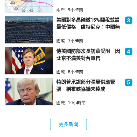
兩岸
9小時前
美國對多晶硅徵15%關稅並設
3
最低價格 盧特尼克：中國無
法再傾銷
國際
7小時前
傳美國防部次長訪華受阻 因
4
北京不滿美對台軍售
國際
8小時前
特朗普承認部分彈藥供應緊
5
張 稱霍峽協議未達成
國際
10小時前
更多新聞