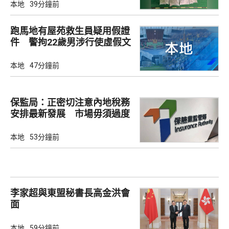
本地
39分鐘前
跑馬地有屋苑救生員疑用假證
件 警拘22歲男涉行使虛假文
書
本地
47分鐘前
保監局：正密切注意內地稅務
安排最新發展 市場毋須過度
解讀
本地
53分鐘前
李家超與東盟秘書長高金洪會
面
本地
59分鐘前