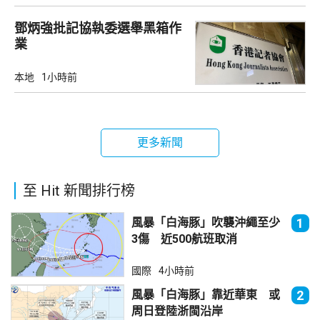
鄧炳強批記協執委選舉黑箱作
業
本地
1小時前
更多新聞
至 Hit 新聞排行榜
風暴「白海豚」吹襲沖繩至少
1
3傷 近500航班取消
國際
4小時前
風暴「白海豚」靠近華東 或
2
周日登陸浙閩沿岸