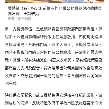
葉慧敏（右）指史無前例有約14萬公務員參與啟德體育
園演練 王詩雅攝
來源：商台新聞
另一支得獎隊伍，是啟德體育園開幕跨部門籌備專組，專
組中，公務員事務局總行政主任葉慧敏指，如何均衡編排
各個政策局、各級部門等，派出大量人手參與多次演練，
同時不影響部門的日常運作及公共服務，是當中的最大挑
戰。她說，所有演練派出14萬人次參與，是有賴政策局及
部門全力支持及配合，認為展示出公務員團隊的靈活高效
及團結，充分發揮同一政府的精神，令各個演練及測試順
利完成。
時任保安局緊急事故支援組總保安評核主任紀宛榮指，做
到成功的演練，反映特區政府不單為市民及旅客帶來愉快