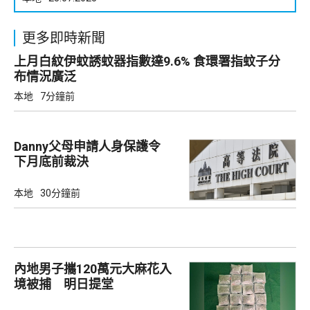
更多即時新聞
上月白紋伊蚊誘蚊器指數達9.6% 食環署指蚊子分
布情況廣泛
本地
7分鐘前
Danny父母申請人身保護令
下月底前裁決
本地
30分鐘前
內地男子攜120萬元大麻花入
境被捕 明日提堂