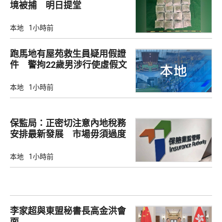
境被捕 明日提堂
本地
1小時前
跑馬地有屋苑救生員疑用假證
件 警拘22歲男涉行使虛假文
書
本地
1小時前
保監局：正密切注意內地稅務
安排最新發展 市場毋須過度
解讀
本地
1小時前
李家超與東盟秘書長高金洪會
面