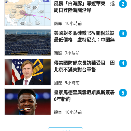
風暴「白海豚」靠近華東 或
2
周日登陸浙閩沿岸
兩岸
10小時前
美國對多晶硅徵15%關稅並設
3
最低價格 盧特尼克：中國無
法再傾銷
國際
7小時前
傳美國防部次長訪華受阻 因
4
北京不滿美對台軍售
國際
9小時前
皇家馬德里與雲尼斯奧斯簽署
5
6年新約
體育
10小時前