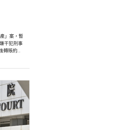
財產」案，暫
嫌干犯刑事
後轉賬約