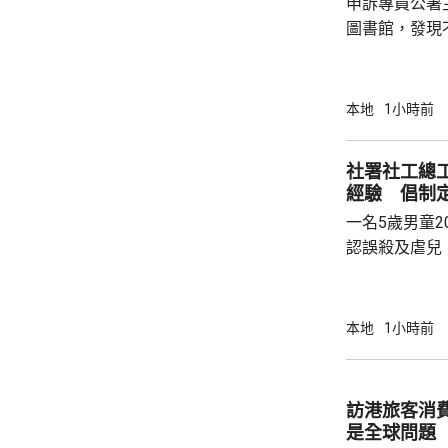
申訴專員公署
圖書館，發現
站的到訪人次
選址有改善空間。 身兼香港出版總
法會議員李家
本地
1小時前
流動圖書館開
6時，周日及
社署社工總
方便。他又認
經驗 倡制
圖書館的需求
一名5歲男童2
資料，檢視流動
認誤殺及虐兒
提到曾有社署
死前3個月，
良。 社署社
本地
1小時前
指，案發時正
困難，估計可
讓小朋友除下
訪港旅客消費
能控制的事情
是全球問題
非政府組織跟進