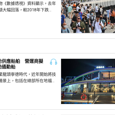
物《數據透視》資料顯示，去年
額大幅回落，較2018年下跌
境外消費實質增長10%。 立法
在一個電台節目指，相信訪港旅
力，問題是如何令他們留港更
費。他指，全球都面對旅客消費
去年過夜旅客人均消費5000多
容易，加上本港過境客增加，人
客模式轉變，旅
池供應船舶 營運商擬
，更追求體驗式...
動通勤船
業龍頭寧德時代，近年開始將技
場景上，包括在總部所在地福建
船用電池。 負責營運的文
動船初期投入的成本比燃油船
至5年後將會回本，希望未來將電
多6小