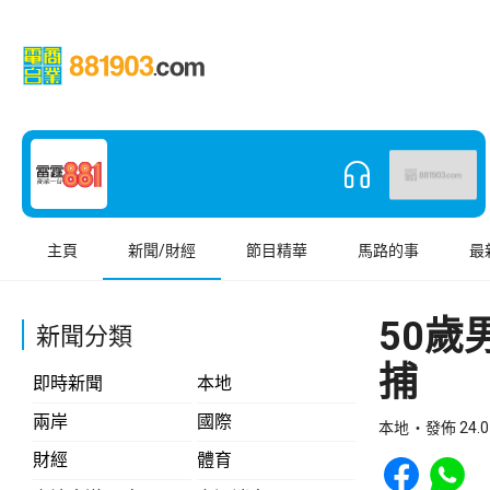
主頁
新聞/財經
節目精華
馬路的事
最
50
新聞分類
捕
即時新聞
本地
兩岸
國際
本地
發佈 24.0
Share to Face
Share t
財經
體育