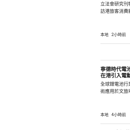
立法會研究刊
訪港旅客消費
44%，同期港人
會議員姚柏良
客有一定消費
本地
2小時前
久，更願意消
下降的趨勢，
元，已經很不
均消費下降是正常。 疫情後旅
寧德時代電
客來港不只購物
在港引入電
全球鋰電池行
術應用於文旅
寧德，研製電動觀光
旅集團指，電
貴，但預料3
本地
4小時前
動船引入香港。 電動船充滿電可續航最
時 去年5月於港交所掛牌上市的寧德時代，目