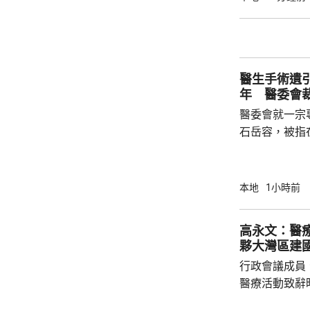
大，若申請遭拒絕會爭
早前表示，每
次、每次1小
子的健康每況
醫生手術遺
年 醫委會
醫委會就一宗
石岳容，被指在
右乳房纖維腺
管；直至病人
乳房檢查時才
本地
1小時前
留在病人體內
失當罪成。 控方引述專家報告指，醫生有責任
高永文：醫
確保引流管已
夥大灣區建
管長度有異，
行政會議成員
醫療活動致辭
規劃開局之年