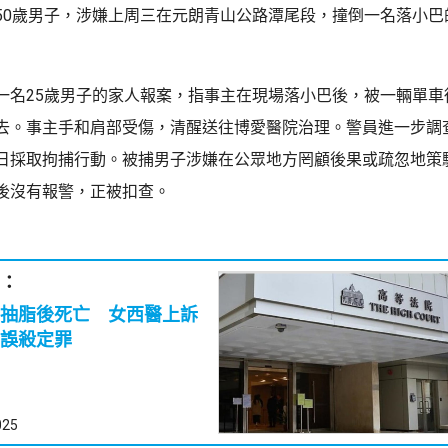
50歲男子，涉嫌上周三在元朗青山公路潭尾段，撞倒一名落小巴
一名25歲男子的家人報案，指事主在現場落小巴後，被一輛單車
去。事主手和肩部受傷，清醒送往博愛醫院治理。警員進一步調
日採取拘捕行動。被捕男子涉嫌在公眾地方罔顧後果或疏忽地策
後沒有報警，正被扣查。
：
抽脂後死亡 女西醫上訴
誤殺定罪
025