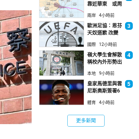
靠近華東 或周
日登陸浙閩沿岸
兩岸
4小時前
歐洲足協：恩芬
3
天奴道歉 改變
不了抵制世界盃
國際
12小時前
立場
嶺大學生會解散
4
稱校內外形勢出
現變化
本地
9小時前
皇家馬德里與雲
5
尼斯奧斯簽署6
年新約
體育
4小時前
更多新聞