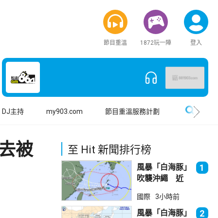
節目重溫
1872玩一陣
登入
搜尋
DJ主持
my903.com
節目重溫服務計劃
去被
至 Hit 新聞排行榜
風暴「白海豚」
1
吹襲沖繩 近
500航班取消
國際
3小時前
風暴「白海豚」
2