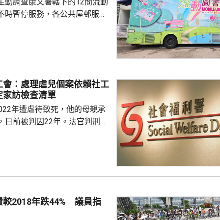
主動調查康文署轄下的12間流動
不時暫停服務，各公共屋邨服務
參差，由數十至數千不等，反映
會會長的立
駒，在一個電台節目表示，現時
放時間，一般由上午10時至傍晚
公眾假期休息，對上班一族並不
工會：處理虐兒個案依賴社工
為，隨著人口遷移，各區對流動
定家訪檢查清單
或有改變，建議康文署公開更多
022年遭虐待致死，他的母親承
圖書館的選址，未來...
，日前被判囚22年。法官判刑時
社工3次上門家訪，包括在事主
但都未能察覺事主嚴重發育不
工總工會主席梁建雄在本台節目
值疫情，當時提供社會服務相當
能導致家訪次數減少，又指能否
口罩或面對面見社工，並非社工
較2018年跌44% 議員指
。他説，當時有關個案剛剛交給
，代表社署社工判斷個案...