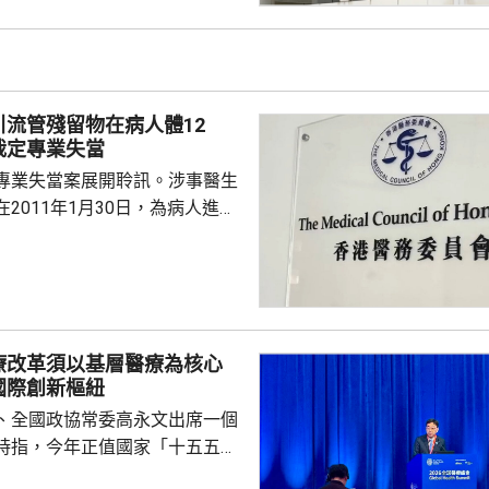
取上訴。 Danny的父母
星期只可到收容所探視兒子一
時，時間不足以餵哺母乳，指兒
愈下。
引流管殘留物在病人體12
裁定專業失當
專業失當案展開聆訊。涉事醫生
2011年1月30日，為病人進行
瘤切除手術後，無完整取出引流
2023年向另一位醫生求診，進行
發現，有三條引流管殘留物，遺
12年。醫委會裁定涉事醫生專業
療改革須以基層醫療為核心
被完全拔除，亦應及時察覺引流
國際創新樞紐
指石岳容的行為，低於合理預期
、全國政協常委高永文出席一個
的專業標準。 辯...
時指，今年正值國家「十五五」
，高質量發展已不單是追求速度