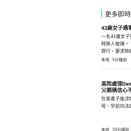
更多即時
43歲女子遇
一名43歲女
時無人被捕。
罪行，要求她
6894萬元
本地
5分鐘前
高院處理Da
父親稱信心
在家產子後涉嫌
母，早前向法
法院宣判3年保
理申請。Dan
示，懷著戰戰
本地
33分鐘前