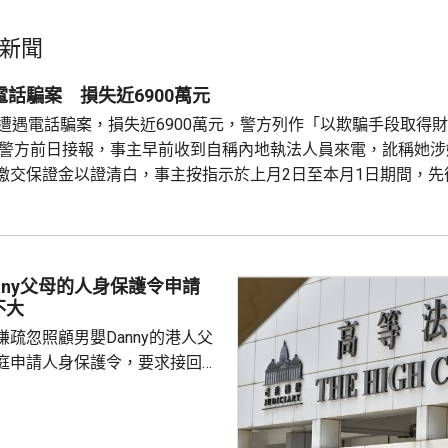
新聞
電話騙案 損失近6900萬元
子遭遇電話騙案，損失近6900萬元，警方列作「以欺騙手段取得
 警方前日接報，事主早前收到自稱內地執法人員來電，訛稱她涉
繳交保證金以證清白，事主按指示於上月2日至本月1日期間，先
至騙徒指定的銀行戶口，其後懷疑受騙，報案求助。
nny父母的人身保護令申請
不大
疏忽照顧男嬰Danny的港人父
庭申請人身保護令，要求接回被
護令的Danny，高等法院早上處
ny的父親曾偉邦進入法庭前表
兢兢的心情應付審訊，信心不