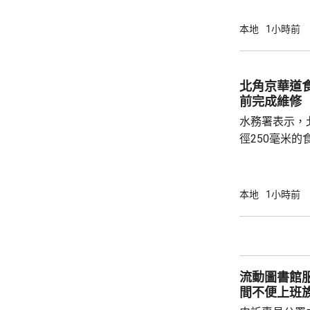
與規模，更需
他強調，面對
本地
1小時前
院或改善醫院
注重預防，將
透過地區康健
北角京華道
絡」，建立無縫的
前完成維修
發展的科技如人
水務署表示，
徑250毫米
響福蔭道、京
應。水務署關
程團隊正全力
本地
1小時前
成，恢復食水供應。 署方派出
水箱提供臨時
供樽裝水，並
及相關管理處
流動圖書館服務有待
切協助
間不便上班