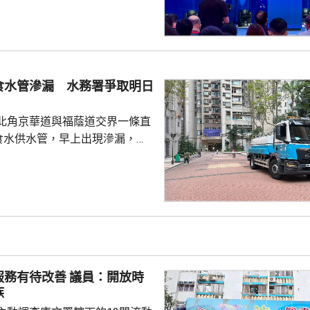
重塑以健康為導向的醫療體系。
人口老化挑戰，不能單靠興建醫
管理，指香港已由注重醫療轉為
基層醫療作為醫療改革的核心，
中心和「基層醫療共同治理網
食水管滲漏 水務署爭取明日
社區健康體系。 他指，迅速
工智能診斷、基因編輯、微...
北角京華道與福蔭道交界一條直
的食水供水管，早上出現滲漏，影
華道及宏安道一帶用戶的食水供
上水掣後，現場已停止湧水，工
維修，爭取今晚深夜12時前完
2架水車及4個
食水，並派出「供水特攻隊」提
與東區民政事務處、當區區議員
保持聯繫，為受影響居民提供適
改善 議員：開放時
。 受事故影響，福蔭道部分...
族