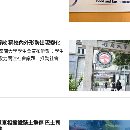
亦已報警及通報物業管理業監管
到核實結果，發現一名昨日在屋
救生員，證件資料與總會紀錄不
池的當值救生員資格存疑，亦懷
供足夠合資格救生員，會考慮向
嶺大學生會解散 稱校內外形勢出現變化
署表示，今年至頭
的嶺南大學學生會宣布解散；學生
00個持牌私人...
致力關注社會議題，推動社會進
園內外形勢都出現變化，在平衡
解散的艱難決定。 目前8間
只剩科技大學學生會及城市大學
相撞鐵騎士重傷 巴士司
捕