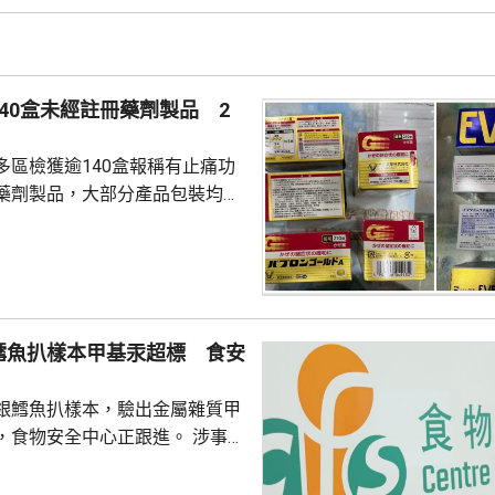
分罕見的遺傳或人體基因異常會
響兒童在感染流感病毒時，身體
40盒未經註冊藥劑製品 2
子反應出現功能失調...
多區檢獲逾140盒報稱有止痛功
藥劑製品，大部分產品包裝均以
名男子涉嫌違反《藥劑業及毒藥
獲這批報稱有止痛功效的未經註
產品沒有附印香港藥劑製品註冊
含有「布洛芬」和「二氫可待
鱈魚扒樣本甲基汞超標 食安
，2名分別36和40歲男子涉嫌
註冊藥劑製品和第1部毒藥等被
銀鱈魚扒樣本，驗出金屬雜質甲
署將在證據充分時向...
食物安全中心正跟進。 涉事產
aska Black Cod Steak」、產自
350克，食用期限今年9月20