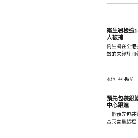
風暴」。 衛生防護中心回覆傳媒時表示，醫學
文獻顯示，部
令極少數受影
衛生署檢逾1
的炎症及細胞因
人被捕
衛生署在全港
效的未經註冊
日文標籤，2
條例》被捕。 人員今日到尖沙咀和旺角執法，
在3間店鋪檢
本地
4小時前
冊藥劑製品，
編號，懷疑是
預先包裝銀
因」的藥劑製品
中心跟進
非法管有未經
一個預先包裝
警方拘捕，衛生
基汞含量超標，
品名為「U.S. Al
美國，淨重每包