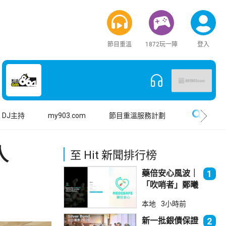
節目重溫
1872玩一陣
登入
搜尋
DJ主持
my903.com
節目重溫服務計劃
人
至 Hit 新聞排行榜
藥倍安心風波｜
1
「吹哨者」鄭曦
琳踢保 警：仍
本地
3小時前
進行刑事調查
新一批銀債保證
2