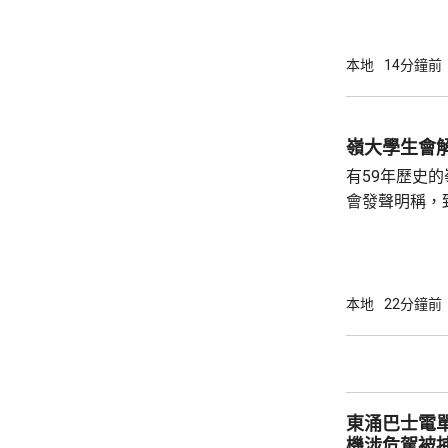
池立即關閉，
局。 食環署昨向香港拯溺總會核實一批救生員
資料，今日收
本地
14分鐘前
苑泳池當值的
符。考慮到泳
疑未按法例提
泳池持牌人提出檢控。 食環
有59年歷史
上月底，對逾14
會發聲明稱，
步；惟近年校
各種因素下，作出
資助大學中，
學生會營運。
本地
22分鐘前
東涌巴士電單車
機涉危駕被