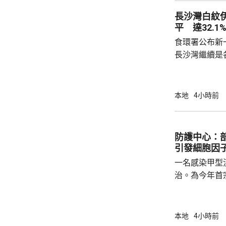
實，已向警方
長沙灣白紋
警方回覆查詢
平 達32.1
續時，拒絕繼
食環署公布新
查仍在進行中，
長沙灣繼續是各
公布的上一批
第二次高於2
布廣泛；其餘
本地
4小時前
18.4%、上環及西營
西區、觀塘、
園、4個公共
防護中心：
個公共設施內
引發細胞因
負責人發出共14
一名感染甲型
治。為今年首
傳染病學會會
流感疫苗後仍
出現漂移或轉
本地
4小時前
能有效應對，