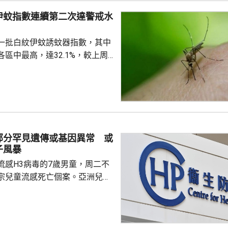
完成踢保程序，獲無條件釋放。
伊蚊指數連續第二次達警戒水
時指，被捕女子今日更新保釋手
%
續保釋候查，又說案件的刑事調
一批白紋伊蚊誘蚊器指數，其中
被捕人拒絕保釋候查，...
區中最高，達32.1%，較上周
指數高1.2個百分點，亦是連續
0%的警戒水平，代表白紋伊蚊分
都低於20%，藍田及秀茂坪
盤16.1%。 署方又就在中
深水埗、北區和葵青發現3個公
屋邨、4個私人屋苑、2個商場和1
部分罕見遺傳或基因異常 或
有積水或積水容器，分別向有關
子風暴
張...
流感H3病毒的7歲男童，周二不
宗兒童流感死亡個案。亞洲兒童
長關日華，回應有市民質疑接種
會出現重症時說，病毒抗體基因
異，會導致人體現有的免疫力未
引發急劇的免疫反應「細胞因子