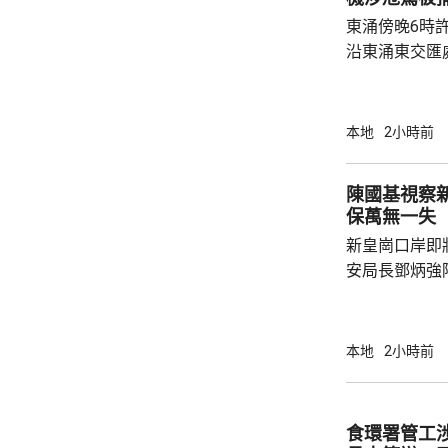
東涌傍晚6時
沿東涌東交匯
口時，懷疑切
巴士車頭，遭
體多處受傷，
本地
2小時前
60歲巴士司
嚴重傷害」被捕。 龍運表示，涉事
陳國基視察
往沙田的路線
保萬無一失
駕駛職務，派
新皇崗口岸即
方調查事故原
安局長鄧炳強
岸區視察，並
度與人員部署。 陳國基表示，由保安局
跨部門工作小
本地
2小時前
交通路線試行
試。將借鑑啟
蓋約20個類別
食環署管工
測試，循序漸