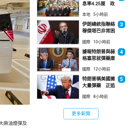
息率4.25厘 政
府：參考市況具
本地
5小時前
吸引力
伊朗總統指聯絡
3
穆傑塔巴非常困
難 斥有人試圖
國際
10小時前
製造分裂
據報特朗普與赫
4
格塞思就彈藥庫
存問題爭執
國際
12小時前
特朗普稱美國擁
5
大量彈藥 正追
捕叛國「洩密
國際
8小時前
者」
更多新聞
大麻油煙彈及