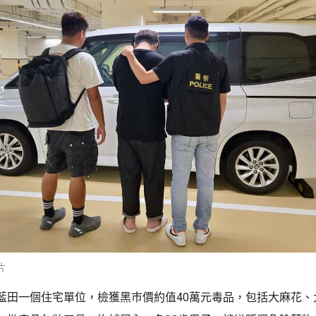
片
藍田一個住宅單位，檢獲黑巿價約值40萬元毒品，包括大麻花、