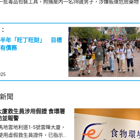
一批毒品包裝工具，拘捕屋內一名38歲男子，涉嫌販運危險藥物
：
半年「旺丁旺財」 目標
有債務
025
新聞
救生員涉用假證 食環署
池並報警
馬地雲地利道1-5號雲暉大廈，
使用虛假救生員證件，已指示泳