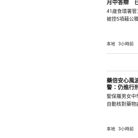
月中答辯 
後即時跟進問題
41歲食環署
被控5項藉公
裁判法院提堂
保釋，今個月27
銳，案發時為
本地
3小時前
轄下專責執法
2023至20
圾，告票未有
不在港，令他
藥倍安心風
食環署：涉事管工
警：仍進行
聖保羅男女中
自動核對藥物
年被質疑是由
城大學生鄭曦
意下披露個人
本地
3小時前
捕並獲准保釋