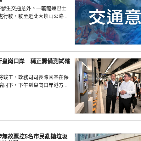
許發生交通意外。一輛龍運巴士
處行駛，駛至近北大嶼山公路出
線撞到一架電單車，電單車攝入
推行約20米。58歲電單車司機身
昏迷送往北大嶼山醫院治理。
機涉嫌「危險駕駛引致他人身體受
的是一輛開
新皇崗口岸 稱正籌備測試確
E42巴士，已即時暫停涉事車長
員到醫院慰問傷者，並會配合警
將竣工，政務司司長陳國基在保
因。
陪同下，下午到皇崗口岸港方口
聽取跨部門小組匯報最新測試進
統籌的
組，正籌備綜合營運測試、公共
，以及全方位應急演練和壓力測
德體育園開幕前的經驗，進行涵
、超過100個不同規模的演練和
涉無故票控5名市民亂拋垃圾
進提升口岸負荷，並在每次測試