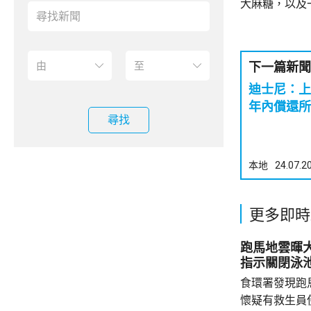
大麻糖，以及
下一篇新聞
迪士尼：上
年內償還所
尋找
本地
24.07.2
更多即時
跑馬地雲暉大廈
指示關閉泳
食環署發現跑
懷疑有救生員