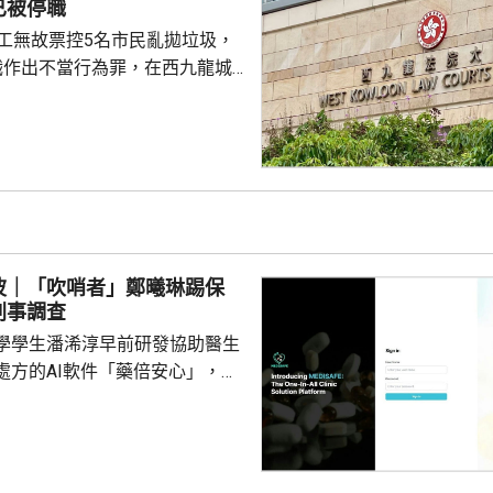
已被停職
，又要求小組必須以...
管工無故票控5名市民亂拋垃圾，
職作出不當行為罪，在西九龍城
。被告暫時毋須答辯，以1萬元
日到區域法院答辯。 被告羅
食環署深水埗區環境衞生辦事處
小隊的管工。控罪指，他涉嫌於
24年期間，無故票控5人再次亂拋垃
妥善送達，部分人被票控時甚至
們被追討罰款、遭通緝和拘捕。
波｜「吹哨者」鄭曦琳踢保
停職 ...
刑事調查
學學生潘浠淳早前研發協助醫生
處方的AI軟件「藥倍安心」，去
美國公司代為開發。揭發事件的
琳今年2月，涉嫌未獲當事人同
資料並造成指明傷害，被警方拘
候查。鄭曦琳今日在社交平台證