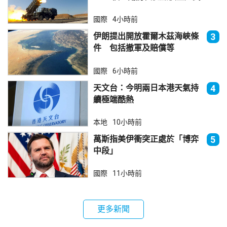
器
國際
4小時前
伊朗提出開放霍爾木茲海峽條
3
件 包括撤軍及賠償等
國際
6小時前
天文台：今明兩日本港天氣持
4
續極端酷熱
本地
10小時前
萬斯指美伊衝突正處於「博弈
5
中段」
國際
11小時前
更多新聞