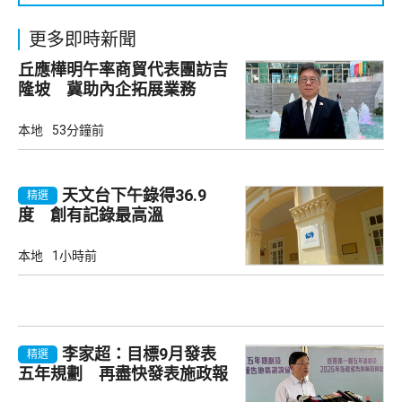
更多即時新聞
丘應樺明午率商貿代表團訪吉
隆坡 冀助內企拓展業務
本地
53分鐘前
天文台下午錄得36.9
精選
度 創有記錄最高溫
本地
1小時前
李家超：目標9月發表
精選
五年規劃 再盡快發表施政報
告