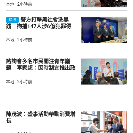
本地
2小時前
警方打擊黑社會洗黑
精選
錢 拘捕147人涉6億犯罪得
益
本地
2小時前
諮詢會多名市民關注青年議
題 李家超︰因時制宜推出政
策
本地
2小時前
陳茂波：盛事活動帶動消費增
長