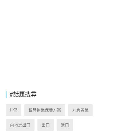
#話題搜尋
HK2
智慧物業保養方案
九倉置業
內地進出口
出口
進口