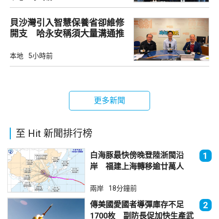
貝沙灣引入智慧保養省卻維修
開支 哈永安稱須大量溝通推
動
本地
5小時前
更多新聞
至 Hit 新聞排行榜
白海豚最快傍晚登陸浙閩沿
1
岸 福建上海轉移逾廿萬人
兩岸
18分鐘前
傳美國愛國者導彈庫存不足
2
1700枚 副防長促加快生產武