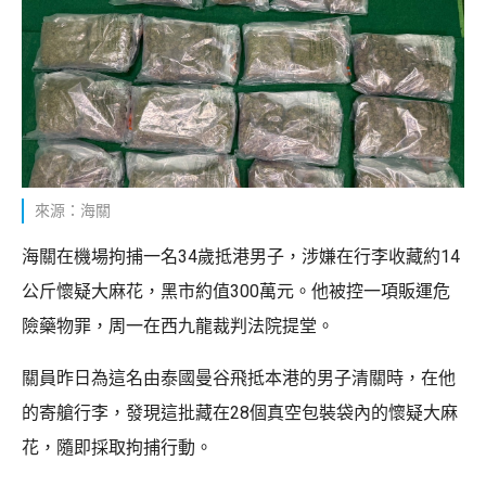
來源：海關
海關在機場拘捕一名34歲抵港男子，涉嫌在行李收藏約14
公斤懷疑大麻花，黑市約值300萬元。他被控一項販運危
險藥物罪，周一在西九龍裁判法院提堂。
關員昨日為這名由泰國曼谷飛抵本港的男子清關時，在他
的寄艙行李，發現這批藏在28個真空包裝袋內的懷疑大麻
花，隨即採取拘捕行動。