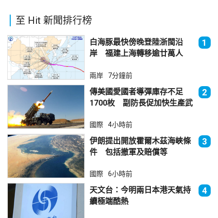
至 Hit 新聞排行榜
白海豚最快傍晚登陸浙閩沿
1
岸 福建上海轉移逾廿萬人
兩岸
7分鐘前
傳美國愛國者導彈庫存不足
2
1700枚 副防長促加快生產武
器
國際
4小時前
伊朗提出開放霍爾木茲海峽條
3
件 包括撤軍及賠償等
國際
6小時前
天文台：今明兩日本港天氣持
4
續極端酷熱