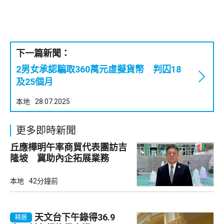
下一篇新聞：
2男女承認騙取360萬元虛擬貨幣 判囚18
及25個月
本地
28.07.2025
更多即時新聞
丘應樺明午率商貿代表團訪吉
隆坡 冀助內企拓展業務
本地
42分鐘前
天文台下午錄得36.9
精選