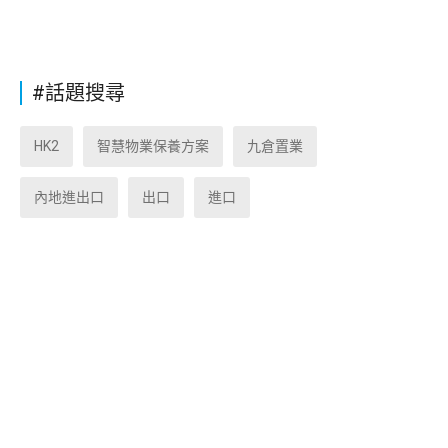
#話題搜尋
HK2
智慧物業保養方案
九倉置業
內地進出口
出口
進口