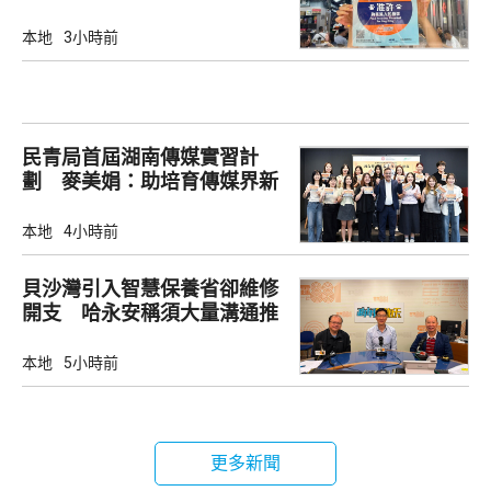
本地
3小時前
民青局首屆湖南傳媒實習計
劃 麥美娟：助培育傳媒界新
生代
本地
4小時前
貝沙灣引入智慧保養省卻維修
開支 哈永安稱須大量溝通推
動
本地
5小時前
更多新聞