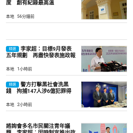
度 創有紀錄最高溫
本地
56分鐘前
李家超：目標9月發表
精選
五年規劃 再盡快發表施政報
告
本地
1小時前
警方打擊黑社會洗黑
精選
錢 拘捕147人涉6億犯罪得
益
本地
2小時前
諮詢會多名市民關注青年議
題 李家超︰因時制宜推出政