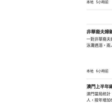
龍運巴士沿東
本地
5小時前
山公路出口時
單車攝入巴士
身體多處受傷
周五早上8時
非華裔夫婦
一對非華裔夫
泳灘遇溺，兩人昏迷
許接報有人遇
分別由途人及
本地
6小時前
澳門上半年總
澳門當局統計，
人，按年增加6
37.1萬人。