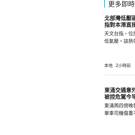
更多即時
北部灣低壓
指對本港直
天文台指，位
低氣壓。該熱
日橫過海南島
離，對本港直
採取靠近廣東
本地
2小時前
戒備信號的機
帶低氣壓的強
東涌交通意
被控危駕今
東涌周四傍晚
單車司機傷重
司機危險駕駛
裁判法院提堂。 事發在周四傍晚6時許