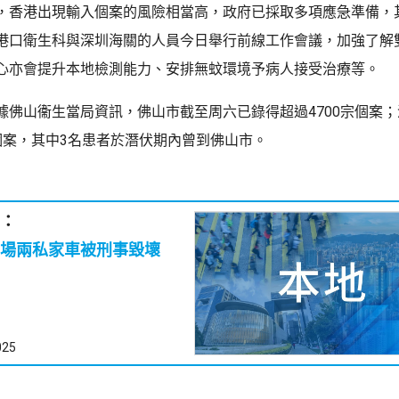
，香港出現輸入個案的風險相當高，政府已採取多項應急準備，
港口衛生科與深圳海關的人員今日舉行前線工作會議，加強了解
心亦會提升本地檢測能力、安排無蚊環境予病人接受治療等。
據佛山衞生當局資訊，佛山市截至周六已錄得超過4700宗個案
個案，其中3名患者於潛伏期內曾到佛山市。
：
車場兩私家車被刑事毀壞
025