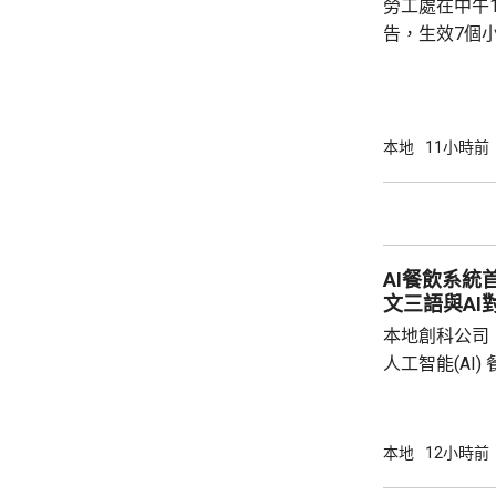
勞工處在中午
告，生效7個
本地
11小時前
AI餐飲系統
文三語與AI
本地創科公司
人工智能(AI
用。食客掃描
音或文字對話
話或英文對話
本地
12小時前
AI推薦菜式