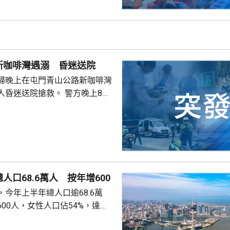
涌東交匯處行駛，去到近北大嶼
，懷疑切線撞到一架電單車。電
車頭，推行約20米。電單車司機
，昏迷送往北大嶼山醫院，延至
許證實死亡。
新咖啡灣遇溺 昏迷送院
婦晚上在屯門青山公路新咖啡灣
送院搶救。 警方晚上8時
溺。兩名年齡20及23歲的事主，
消防救起，昏迷送往屯門醫院。
人口68.6萬人 按年增600
今年上半年總人口逾68.6萬
00人，女性人口佔54%，達
新生嬰兒有1340名，男嬰佔逾