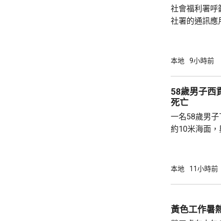
社會福利署呼
社署的通訊應
提供個人資料。 偽冒程式帳戶訛稱代表
務中心，企圖
內的不明連結
本地
9小時前
強調與有關程
交警方跟進。
58歲男子
死亡
一名58歲男
約10米海面
家救起，送到
軍澳醫院搶救
確定。
本地
11小時前
黃色工作暑