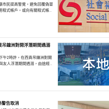
籲市民提高警覺，避免回覆偽冒
用程式帳戶，或向有關程式帳戶
社署服
誘騙市民回覆其短訊或點擊短訊
，以盗取市民的個人資料。社署
式帳戶沒有任何關係，已將事件
西貢吊鐘洲對開浮潛期間遇溺
子下午2時許，在西貢吊鐘洲對開
，與友人浮潛期間遇溺，由途經船
西貢水警基地，再由救護車送將
，其後證實死亡，死因有待驗屍
熱警告取消