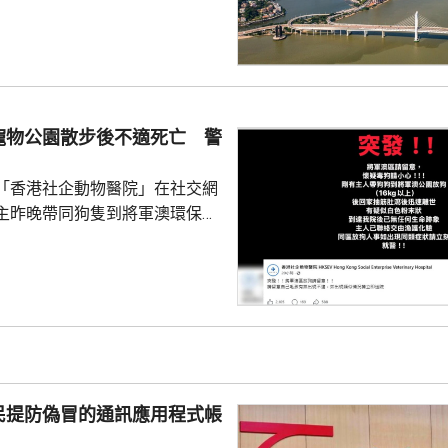
數1329人，首3位死因分別是腫
和呼吸系統疾病。 人口流動
從內地持單程證的新來澳人士有
年少150人；新批給准許居留人士
少逾420人。
寵物公園散步後不適死亡 警
「香港社企動物醫院」在社交網
主昨晚帶同狗隻到將軍澳環保大
散步，回家後狗隻抽筋、肚瀉不
隻送往寵物診所，狗隻其後死
絡交由漁護署化驗。 警方表
查，案件暫時列作雜項處理，案
警區特遣隊跟進，暫時未有人被
民提防偽冒的通訊應用程式帳