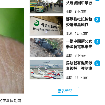
父母後回中學行
兇 累計最少8
國際
8小時前
死23傷
鄧炳強批記協執
3
委選舉黑箱作
業 警告如危害
本地
12小時前
國安一定「釘死
你」
一對中國籍父女
4
泰國騎電單車失
控墮崖 1死1
國際
8小時前
傷
馬航就有機師涉
5
毒被捕 強制旗
下所有機師接受
國際
11小時前
毒品檢測
更多新聞
民在暑假期間