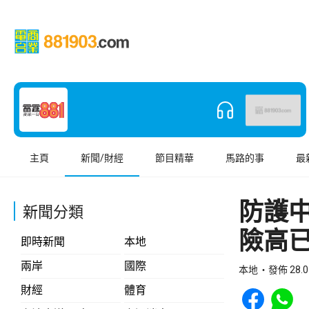
主頁
新聞/財經
節目精華
馬路的事
最
防護
新聞分類
險高
即時新聞
本地
兩岸
國際
本地
發佈 28.0
Share to Face
Share t
財經
體育