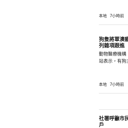
52%；死亡人
瘤、循環系統疾病
方面，上半年
本地
7小時前
1466人，按
471人，按年
狗隻將軍澳
列雜項跟進
動物醫療機構
站表示，有狗
道的寵物公園
適，狗主將狗
亡，狗主事後聯
本地
7小時前
示，經初步調
件交由將軍澳
捕。
社署呼籲市
戶