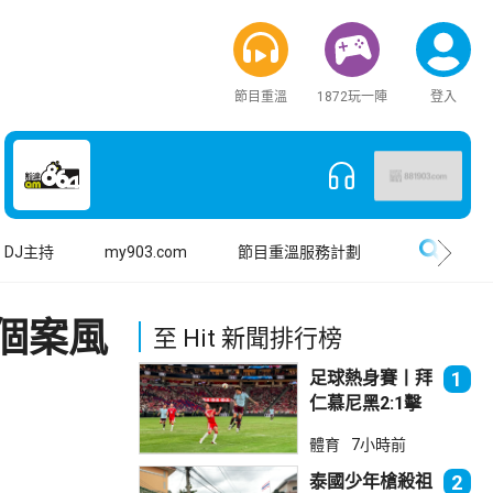
節目重溫
1872玩一陣
登入
搜尋
DJ主持
my903.com
節目重溫服務計劃
個案風
至 Hit 新聞排行榜
足球熱身賽丨拜
1
仁慕尼黑2:1擊
敗阿士東維拉
體育
7小時前
泰國少年槍殺祖
2