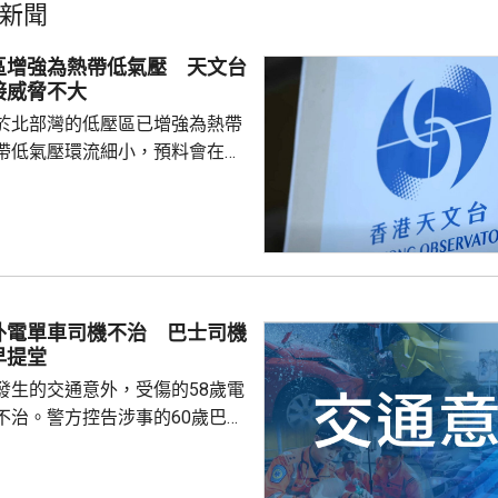
新聞
區增強為熱帶低氣壓 天文台
接威脅不大
於北部灣的低壓區已增強為熱帶
帶低氣壓環流細小，預料會在今
並逐漸減弱，與香港保持相當距
接威脅不大。除非該熱帶低氣壓
沿岸的路徑，否則需要發出一號
會頗低。天文台會密切監察該熱
度及動向。
外電單車司機不治 巴士司機
早提堂
發生的交通意外，受傷的58歲電
不治。警方控告涉事的60歲巴士
導致他人死亡，案件今早在屯門
。一輛