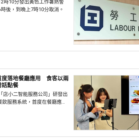
12時10分發出黃色工作暑熱警
小時後，到晚上7時10分取消。
首度落地餐廳應用 食客以兩
對話點餐
「店小二智能服務公司」研發出
) 餐飲服務系統，首度在餐廳應
點餐的二維碼後，會出現與AI語
的介面，可選擇以廣東話、普通
，食客根據AI指示點餐，亦可讓
、解答疑難，及介紹食物故事和品