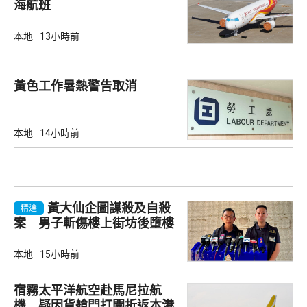
海航班
本地
13小時前
黃色工作暑熱警告取消
本地
14小時前
黃大仙企圖謀殺及自殺
精選
案 男子斬傷樓上街坊後墮樓
亡
本地
15小時前
宿霧太平洋航空赴馬尼拉航
機 疑因貨艙門打開折返本港