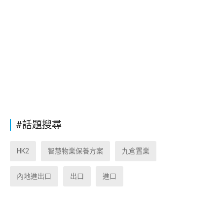
#話題搜尋
HK2
智慧物業保養方案
九倉置業
內地進出口
出口
進口