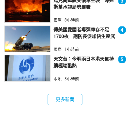
烏克蘭繼續受俄軍空襲 澤連
3
斯基承認局勢嚴峻
國際
8小時前
傳美國愛國者導彈庫存不足
4
1700枚 副防長促加快生產武
器
國際
1小時前
天文台：今明兩日本港天氣持
5
續極端酷熱
本地
5小時前
更多新聞