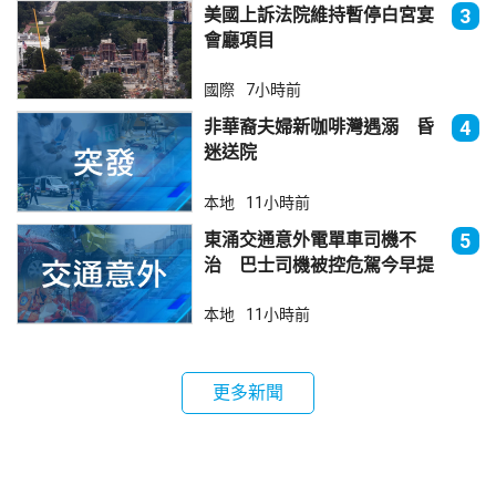
美國上訴法院維持暫停白宮宴
3
會廳項目
國際
7小時前
非華裔夫婦新咖啡灣遇溺 昏
4
迷送院
本地
11小時前
東涌交通意外電單車司機不
5
治 巴士司機被控危駕今早提
堂
本地
11小時前
更多新聞