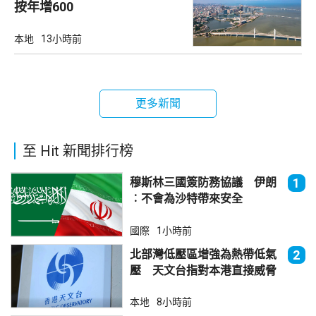
按年增600
本地
13小時前
更多新聞
至 Hit 新聞排行榜
穆斯林三國簽防務協議 伊朗
1
︰不會為沙特帶來安全
國際
1小時前
北部灣低壓區增強為熱帶低氣
2
壓 天文台指對本港直接威脅
不大
本地
8小時前