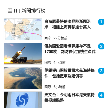
至 Hit 新聞排行榜
白海豚最快傍晚登陸浙閩沿
1
岸 福建上海轉移逾廿萬人
兩岸
22分鐘前
傳美國愛國者導彈庫存不足
2
1700枚 副防長促加快生產武
器
國際
4小時前
伊朗提出開放霍爾木茲海峽條
3
件 包括撤軍及賠償等
國際
6小時前
天文台：今明兩日本港天氣持
4
續極端酷熱