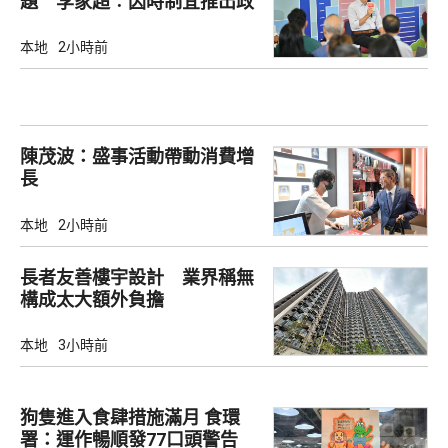
題 李家超︰因時制宜推出政
策
本地
2小時前
陳茂波：盛事活動帶動消費增
長
本地
2小時前
長者友善樓宇設計 業界稱無
構成太大額外負擔
本地
3小時前
狗隻進入食肆措施滿月 食環
署：運作暢順發77口頭警告