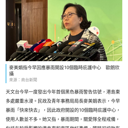
麥美娟指今早因應暴雨開設10個臨時庇護中心 歐朗欣
攝
來源：商台新聞
天文台今早一度發出今年首個黑色暴雨警告信號，港島東
多處嚴重水浸。民政及青年事務局局長麥美娟表示，今早
暴雨「快來快去」，因此政府開設的10個臨時庇護中心，
使用人數並不多。她又指，暴雨期間，關愛隊全程戒備，