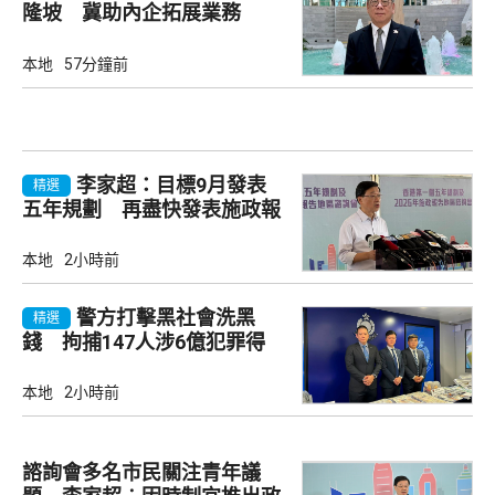
隆坡 冀助內企拓展業務
本地
57分鐘前
李家超：目標9月發表
精選
五年規劃 再盡快發表施政報
告
本地
2小時前
警方打擊黑社會洗黑
精選
錢 拘捕147人涉6億犯罪得
益
本地
2小時前
諮詢會多名市民關注青年議