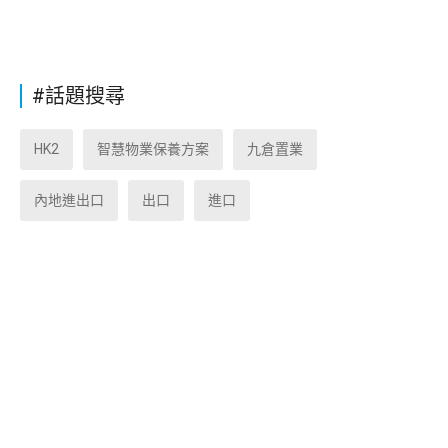
#話題搜尋
HK2
智慧物業保養方案
九倉置業
內地進出口
出口
進口