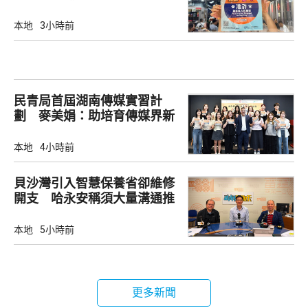
本地
3小時前
民青局首屆湖南傳媒實習計
劃 麥美娟：助培育傳媒界新
生代
本地
4小時前
貝沙灣引入智慧保養省卻維修
開支 哈永安稱須大量溝通推
動
本地
5小時前
更多新聞