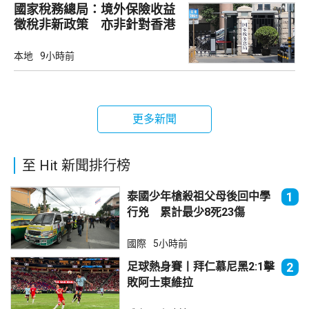
國家稅務總局：境外保險收益
徵稅非新政策 亦非針對香港
市場
本地
9小時前
更多新聞
至 Hit 新聞排行榜
泰國少年槍殺祖父母後回中學
1
行兇 累計最少8死23傷
國際
5小時前
足球熱身賽丨拜仁慕尼黑2:1擊
2
敗阿士東維拉