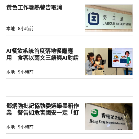
黃色工作暑熱警告取消
本地
8小時前
AI餐飲系統首度落地餐廳應
用 食客以兩文三語與AI對話
點餐
本地
9小時前
鄧炳強批記協執委選舉黑箱作
業 警告如危害國安一定「釘
死你」
本地
9小時前