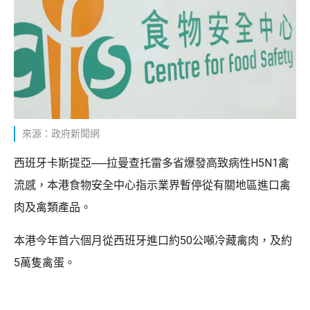
來源：政府新聞網
西班牙卡斯提亞──拉曼查托雷多省爆發高致病性H5N1禽
流感，本港食物安全中心指示業界暫停從有關地區進口禽
肉及禽類產品。
本港今年首六個月從西班牙進口約50公噸冷藏禽肉，及約
5萬隻禽蛋。