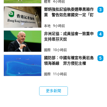
體育
4小時前
鄧炳強批記協執委選舉黑箱作
3
業 警告如危害國安一定「釘
死你」
本地
9小時前
非洲足協：成員協會一致重申
4
支持恩芬天奴
國際
10小時前
國防部：中國有權宣布黃岩島
5
領海基線 菲方侵犯主權
國際
11小時前
更多新聞