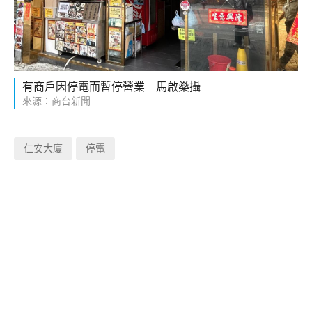
有商戶因停電而暫停營業 馬啟燊攝
來源：商台新聞
仁安大廈
停電