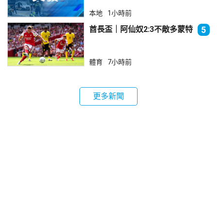
本地
1小時前
酋長盃｜阿仙奴2:3不敵多蒙特
5
體育
7小時前
更多新聞