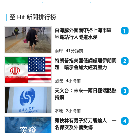
至 Hit 新聞排行榜
白海豚外圍雨帶掃上海市區
1
地鐵站行人隧道水浸
兩岸
41分鐘前
特朗普指美國低調處理伊朗問
2
題 暗示會加大經濟壓力
國際
4小時前
天文台：未來一兩日極端酷熱
3
持續
本地
2小時前
薄扶林有男子持刀襲途人 一
4
名保安及外傭受傷