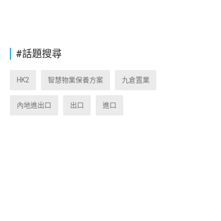
#話題搜尋
HK2
智慧物業保養方案
九倉置業
內地進出口
出口
進口