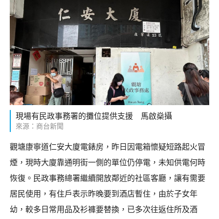
現場有民政事務署的攤位提供支援 馬啟燊攝
來源：商台新聞
觀塘康寧道仁安大廈電錶房，昨日因電箱懷疑短路起火冒
煙，現時大廈靠通明街一側的單位仍停電，未知供電何時
恢復。民政事務總署繼續開放鄰近的社區客廳，讓有需要
居民使用，有住戶表示昨晚要到酒店暫住，由於子女年
幼，較多日常用品及衫褲要替換，已多次往返住所及酒