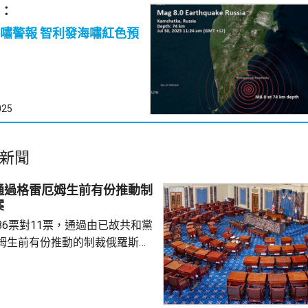
：
利發海嘯紅色預
025
新聞
通過格雷厄姆生前有份推動制
案
86票對11票，通過由已故共和黨
姆生前有份推動的制裁俄羅斯法
斯用於俄烏戰事的資金來源。 有
統特朗普，向全球購買最多俄羅
氣的5個國家，包括中國及印度