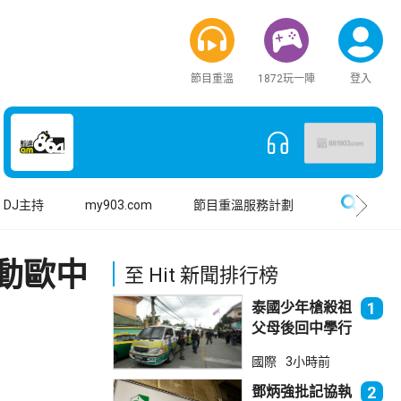
節目重溫
1872玩一陣
登入
搜尋
DJ主持
my903.com
節目重溫服務計劃
動歐中
至 Hit 新聞排行榜
泰國少年槍殺祖
1
父母後回中學行
兇 累計最少8
國際
3小時前
死23傷
鄧炳強批記協執
2