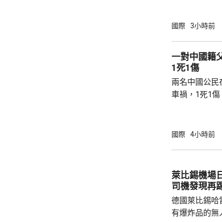
傷，其中9人
當地警方指，
國際
3小時前
毫米口徑手槍
過後再回校行
一對中國籍
槍手曾在課室
1死1傷
手槍換子彈。
兩名中國公民
園，共檢獲34發
車禍，1死1
傳媒報道，死
單車去到一處
歲父親當場死
國際
4小時前
治。死者遺體
國駐泰國大使
後，已聯繫辦
萊比錫機場
者，妥善保存
司機發現再
內的親屬，將為
德國萊比錫哈
有爆炸品的無