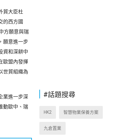
外貿大臣杜
交的西方國
中方願意與瑞
，願意進一步
投資和深耕中
在歐盟內發揮
以世貿組織為
#話題搜尋
企業進一步深
推動歐中、瑞
HK2
智慧物業保養方案
九倉置業