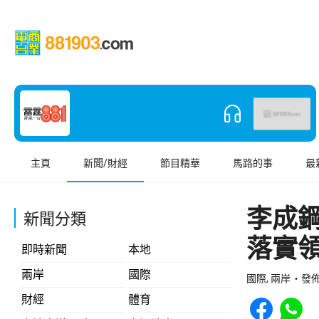
主頁
新聞/財經
節目精華
馬路的事
最
李成
新聞分類
落實
即時新聞
本地
兩岸
國際
國際, 兩岸
發佈 
Share to Face
Share t
財經
體育