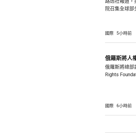
路透社報道，
針對任何國家、
院召集全球部
保障美國和盟
指，雖然特朗
但華府正急需
國際
5小時前
損的武器庫存
彈，而稀土、
關重要，同時
俄羅斯將人
鏈的依賴，計
俄羅斯將總部設
錄。 消息人士預計，出席的業界巨頭包括全
Rights Fo
球...
基金會由已故
尤利婭擔任主席。 俄羅斯檢察院指
會在其「暴政
完全專制政權
國際
6小時前
動，有關行為
制裁，以及支