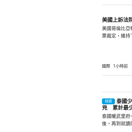
加徵關稅、制
政領袖、金融
美國現有對俄制裁
美國上訴法
烏克蘭總統澤
美國哥倫比亞
訪問烏克蘭。澤
票裁定，維持
宴會廳項目頒
暫緩14日執
訴。 美國聯邦地區法官早前指，沒有任何聯邦
法律賦予總統
國際
1小時前
宴會廳的權力
辦大型正式活
性。
泰國
精選
兇 累計最少
泰國暖武里府
後，再到就讀
內，2宗案件