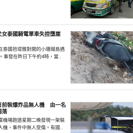
傷勢嚴重，另外10多人已出院。
槍手早上先在家中，用祖父的9
，槍殺同住的祖父和祖母，10時
兇。網上片段見到，穿紫色衣的
父女泰國騎電單車失控墮崖
外的走廊行過，亦有人拍到他為
校方事後疏散學生，警方圍封校
在泰國芭堤雅對開的小珊瑚島遇
子彈和2個備...
傷。事發在昨日下午約4時，當地
者是一對父女，當時騎租用的電
彎位落斜時，失控跌落懸崖，51
亡，年約30歲的女兒受傷送院救
安放在醫院，等待家屬認領。 中
館表示，收到中國公民傷亡信息
案警局及醫院，要求積極救治傷
日前裝爆炸品無人機 由一名
死者遺體。使館已聯繫死者在國
踢落
家屬在泰國善後提...
雷機場跑道星期二晚發現一架裝
人機，事件中無人受傷。有國會