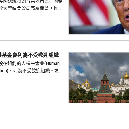
美國總統特朗普當地周五在國務
組織或個人，亦向其他區...
分大型礦業公司高層開會，推動
友關鍵礦產供應的議程。報道
普早前否認彈藥庫存嚴重短缺，
關鍵礦產來補充伊朗戰事期間耗
，包括精確制導導彈與防空攔截
鎢和鍺等礦產供應對這些武器至
當局亦尋求減少美國對中國供應
權基金會列為不受歡迎組織
劃宣布一系列協議和諒解備忘
在紐約的人權基金會(Human
undation)，列為不受歡迎組織。這個
俄羅斯異見人士納瓦爾尼的遺孀
，人權基金
追蹤器」計劃中，將俄羅斯列為
，參與抹黑俄羅斯武裝部隊的活
屬刑事犯罪；基金會又推動反俄
持其他不受歡迎的組織。