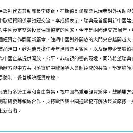
易談判代表兼副部長李成鋼，在斯德哥爾摩會見瑞典對外援助與
中歐經貿關係等議題交流。李成鋼表示，瑞典是首個與新中國建
與中國簽定雙邊投資保護協定的國家，今年是兩國建交75周年，
國經貿合作翻開新篇章，強調中國對外開放的大門只會越開越大
商品進口，歡迎瑞典擔任今年進博會主賓國，以及瑞典企業繼續
為中國企業提供開放、公平、非歧視的營商環境，同時希望瑞典
動歐方與中方共同落實好中歐領導人會晤達成的共識，堅定維護
易體制，妥善解決經貿摩擦。
典支持多邊主義和自由貿易，視中國為重要經貿夥伴，鼓勵雙方
創新研發等領域合作，支持歐盟與中國通過協商解決經貿摩擦，
上新台階。