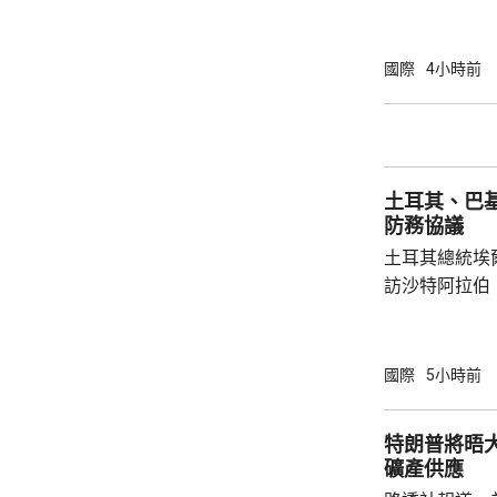
議員透露，是
空飛行，將其
容司機行為大
國際
4小時前
此可能阻止一
長讚揚司機的
當局。 報道指，涉事無人機在一架烏克蘭安東
諾夫運輸機附
土耳其、巴
查。德國政府發
防務協議
土耳其總統埃
訪沙特阿拉伯
聖城麥加會面
針對任何侵略
任何一國遭受
國際
5小時前
攻擊。 協議未有具體提到涉及哪些防務承諾或
義務，但指明
特朗普將晤
作。路透社引
礦產供應
禦性質，僅承