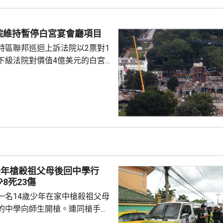
裁俄羅斯總統普京、俄羅斯的軍
機構、能源項目，以及用來規避
措施的運油輪。 格雷厄姆與
院維持暫停白宮宴會廳項目
連斯基關係密切，上月去世前曾
特區聯邦巡迴上訴法院以2票對1
連基斯其後到華...
下級法院對價值4億美元的白宮
布暫停令。但上訴法院的裁決將
行，以便特朗普政府有時間提出上
特朗普在未經國會批准下，興建
。政府辯稱，白宮宴會廳對於舉
動，以及保障白宮安全具有必要
少年槍殺祖父母後回中學行
8死23傷
一名14歲少年在家中槍殺祖父母
的中學向師生開槍。連同槍手在
共造成最少8人死亡、30多人受