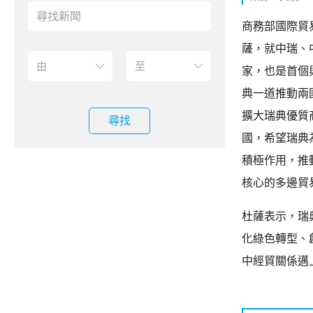
商務部國際貿
薩，就中瑞、
家，也是首個
典一道推動兩
擴大瑞典優質
尋找
國，希望瑞典
積極作用，推
核心的多邊貿
杜薩表示，瑞
化綠色轉型、
中經貿關係邁