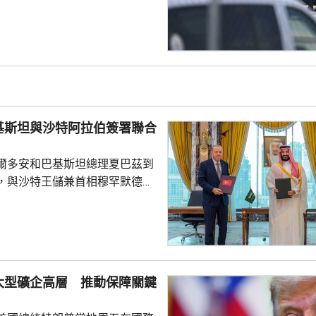
一名機場巴士司機發現無人機低
踢落，無人機之後跌下地面，形
膽及勇敢，亦非常危險，但就因
次無人機襲擊。薩克森州內政部
行為，但指不應仿傚，應先通知
近被發現，檢察官已展開反恐調
基斯坦與沙特阿拉伯簽署聯合
言人表示，總理默茨已召...
爾多安和巴基斯坦總理夏巴茲到
，與沙特王儲兼首相穆罕默德在
，簽署聯合防務協議，期望增強
行為的集體威懾力，如果三國中
武裝攻擊，都會被視為對三國的
要加強三國在各個領域的防務合
大型礦企高層 推動保障關鍵
述有土耳其官員指，協議純屬防
諾為防禦目的提供相互支持，不