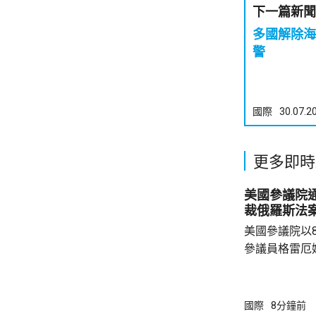
下一篇新聞
多國解除海嘯警報 智
警
國際
30.07.2
更多即時
美國參議院
裁俄羅斯法
美國參議院以
參議員格雷厄
案，打擊俄羅
關法案授權總
斯石油及天然
國際
8分鐘前