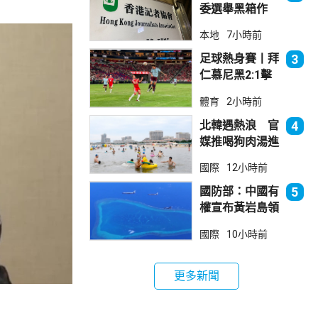
委選舉黑箱作
業 警告如危害
本地
7小時前
國安一定「釘死
你」
足球熱身賽丨拜
3
仁慕尼黑2:1擊
敗阿士東維拉
體育
2小時前
北韓遇熱浪 官
4
媒推喝狗肉湯進
補
國際
12小時前
國防部：中國有
5
權宣布黃岩島領
海基線 菲方侵
國際
10小時前
犯主權
更多新聞