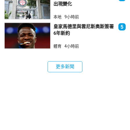
出現變化
本地
9小時前
皇家馬德里與雲尼斯奧斯簽署
5
6年新約
體育
4小時前
更多新聞