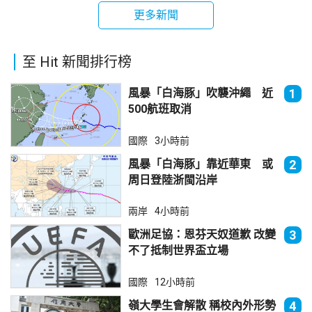
更多新聞
至 Hit 新聞排行榜
風暴「白海豚」吹襲沖繩 近
1
500航班取消
國際
3小時前
風暴「白海豚」靠近華東 或
2
周日登陸浙閩沿岸
兩岸
4小時前
歐洲足協：恩芬天奴道歉 改變
3
不了抵制世界盃立場
國際
12小時前
嶺大學生會解散 稱校內外形勢
4