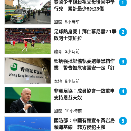
泰國少年槍殺祖父母後回中學
1
行兇 累計最少8死23傷
國際
5小時前
足球熱身賽丨拜仁慕尼黑2:1擊
2
敗阿士東維拉
體育
3小時前
鄧炳強批記協執委選舉黑箱作
3
業 警告如危害國安一定「釘
死你」
本地
8小時前
非洲足協：成員協會一致重申
4
支持恩芬天奴
國際
10小時前
國防部：中國有權宣布黃岩島
5
領海基線 菲方侵犯主權