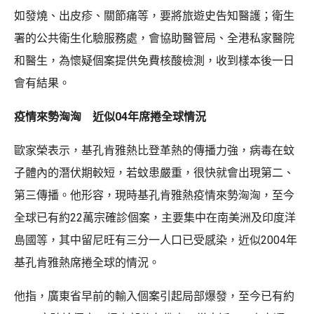
如發燒、出皮疹、關節痛等，要將旅遊史告知醫護；衛生
署的公共衛生化驗服務處，會協助醫管局、全港私家醫院
和醫生，為懷疑個案提供免費核酸檢測，收到樣本後一日
會有結果。
疫情來勢洶洶 近似04年席捲全球情況
歐家榮表示，基孔肯雅熱比登革熱的傳播力強，病毒在蚊
子體內的潛伏期較短，若蚊患嚴重，很快就會出現第二、
第三傳播。他形容，現時基孔肯雅熱疫情來勢洶洶，至今
全球已有約22萬宗確診個案，主要集中在南美洲及印度洋
島國等，其中留尼旺有三分一人口已受感染，近似2004年
基孔肯雅熱席捲全球的情況。
他指，廣東省早前的輸入個案引起局部爆發，至今已有約