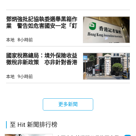
鄧炳強批記協執委選舉黑箱作
業 警告如危害國安一定「釘
死你」
本地
8小時前
國家稅務總局：境外保險收益
徵稅非新政策 亦非針對香港
市場
本地
9小時前
更多新聞
至 Hit 新聞排行榜