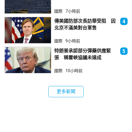
法再傾銷
國際
7小時前
傳美國防部次長訪華受阻 因
4
北京不滿美對台軍售
國際
9小時前
特朗普承認部分彈藥供應緊
5
張 稱霍峽協議未達成
國際
10小時前
更多新聞