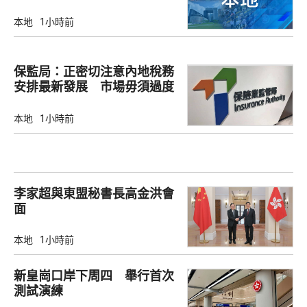
書
本地
1小時前
保監局：正密切注意內地稅務
安排最新發展 市場毋須過度
解讀
本地
1小時前
李家超與東盟秘書長高金洪會
面
本地
1小時前
新皇崗口岸下周四 舉行首次
測試演練