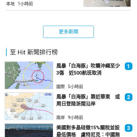
本地
1小時前
更多新聞
至 Hit 新聞排行榜
風暴「白海豚」吹襲沖繩至少
1
3傷 近500航班取消
國際
5小時前
風暴「白海豚」靠近華東 或
2
周日登陸浙閩沿岸
兩岸
9小時前
美國對多晶硅徵15%關稅並設
3
最低價格 盧特尼克：中國無