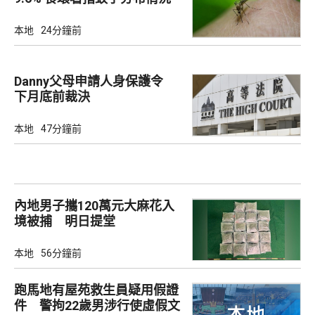
廣泛
本地
24分鐘前
Danny父母申請人身保護令
下月底前裁決
本地
47分鐘前
內地男子攜120萬元大麻花入
境被捕 明日提堂
本地
56分鐘前
跑馬地有屋苑救生員疑用假證
件 警拘22歲男涉行使虛假文