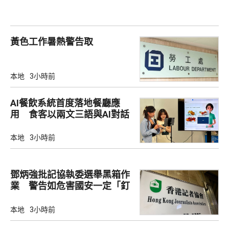
黃色工作暑熱警告取
本地
3小時前
AI餐飲系統首度落地餐廳應
用 食客以兩文三語與AI對話
點餐
本地
3小時前
鄧炳強批記協執委選舉黑箱作
業 警告如危害國安一定「釘
死你」
本地
3小時前