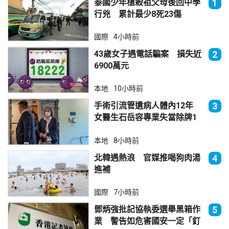
泰國少年槍殺祖父母後回中學
1
行兇 累計最少8死23傷
國際
4小時前
43歲女子遇電話騙案 損失近
2
6900萬元
本地
10小時前
手術引流管遺病人體內12年
3
女醫生石岳容專業失當除牌1
個月
本地
8小時前
北韓遇熱浪 官媒推喝狗肉湯
4
進補
國際
7小時前
鄧炳強批記協執委選舉黑箱作
5
業 警告如危害國安一定「釘