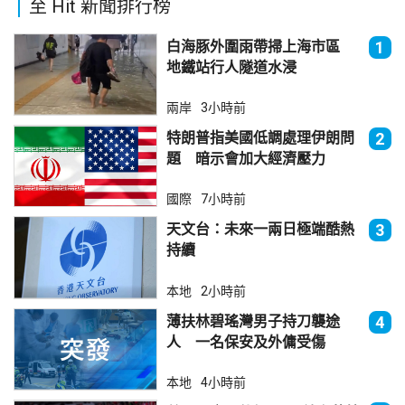
至 Hit 新聞排行榜
白海豚外圍雨帶掃上海市區
1
地鐵站行人隧道水浸
兩岸
3小時前
特朗普指美國低調處理伊朗問
2
題 暗示會加大經濟壓力
國際
7小時前
天文台：未來一兩日極端酷熱
3
持續
本地
2小時前
薄扶林碧瑤灣男子持刀襲途
4
人 一名保安及外傭受傷
本地
4小時前