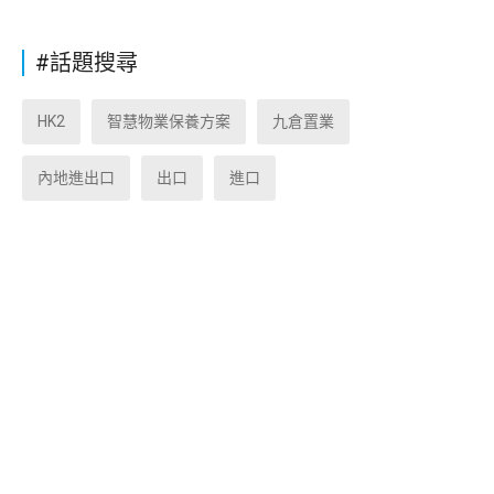
#話題搜尋
HK2
智慧物業保養方案
九倉置業
內地進出口
出口
進口