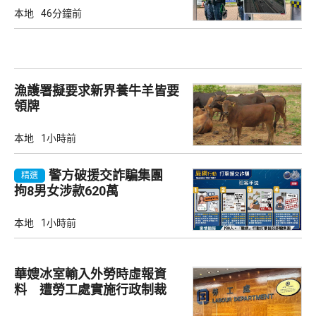
本地
46分鐘前
漁護署擬要求新界養牛羊皆要
領牌
本地
1小時前
警方破援交詐騙集團
精選
拘8男女涉款620萬
本地
1小時前
華嫂冰室輸入外勞時虛報資
料 遭勞工處實施行政制裁