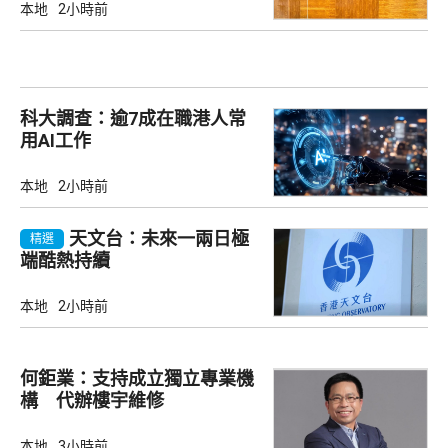
本地
2小時前
科大調查：逾7成在職港人常
用AI工作
本地
2小時前
天文台：未來一兩日極
精選
端酷熱持續
本地
2小時前
何鉅業：支持成立獨立專業機
構 代辦樓宇維修
本地
3小時前