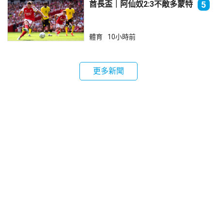
酋長盃｜阿仙奴2:3不敵多蒙特
5
體育
10小時前
更多新聞