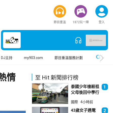
節目重溫
1872玩一陣
登入
搜尋
DJ主持
my903.com
節目重溫服務計劃
熱情
至 Hit 新聞排行榜
泰國少年槍殺祖
1
父母後回中學行
兇 累計最少8
國際
4小時前
死23傷
43歲女子遇電
2