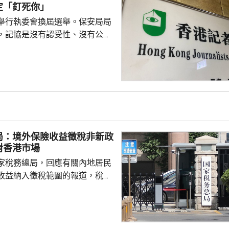
為耗時，而AI能因應需求快速推
定「釘死你」
又指自己不...
舉行執委會換屆選舉。保安局局
，記協是沒有認受性、沒有公信
報今次參選的全部是外媒、自由
者，批評一個主流傳媒的人都沒
上做香港記者協會；又指記協沒
字，是黑箱作業。 鄧炳強指
，在黑暴期間為暴徒護航，在黎
偏頗，誤導公眾，宣稱黎智英因
由而身陷囹圄。他又批評有團體
局：境外保險收益徵稅非新政
，從事與職工會無關的行...
對香港市場
家稅務總局，回應有關內地居民
收益納入徵稅範圍的報道，稅務
負責人指，按照中國個人所得稅
中國稅收居民需就全球所得，履
境外保險收益也屬於應納稅所得
新政策，更不是專門針對香港保