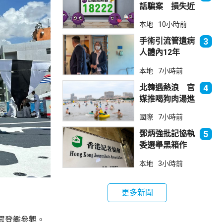
話騙案 損失近
6900萬元
本地
10小時前
手術引流管遺病
3
人體內12年
女醫生石岳容專
本地
7小時前
業失當除牌1個
月
北韓遇熱浪 官
4
媒推喝狗肉湯進
補
國際
7小時前
鄧炳強批記協執
5
委選舉黑箱作
業 警告如危害
本地
3小時前
國安一定「釘死
你」
更多新聞
眾登艦參觀。