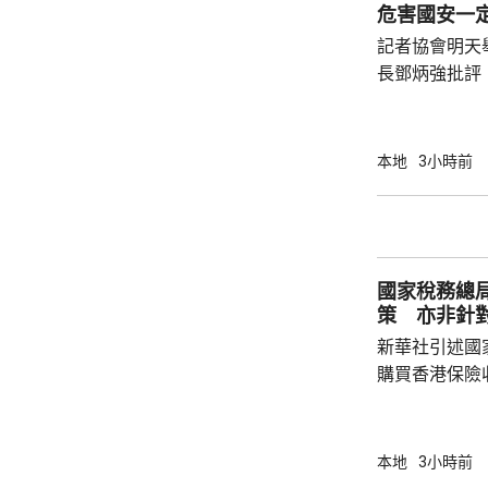
招牌菜式，較
危害國安一
薦適合的菜式；
記者協會明天
長鄧炳強批評
力的團體，據
媒體和網媒記
有，難以稱得
本地
3小時前
有公布參選人的名
記協劣績斑斑
智英案中立場
為捍衛新聞自
國家稅務總
濫用職工會名義
策 亦非針
新華社引述國
購買香港保險
總局相關司局
法相關規定，
行納稅義務，
本地
3小時前
的範疇，並非