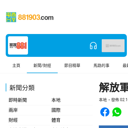
主頁
新聞/財經
節目精華
馬路的事
最
解放
新聞分類
即時新聞
本地
本地
發佈 02.1
Share to Face
Share t
兩岸
國際
財經
體育