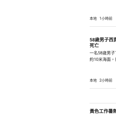
提供個人資料。 偽冒程式帳戶訛稱代表
務中心，企圖
內的不明連結
本地
1小時前
強調與有關程
交警方跟進。
58歲男子
死亡
一名58歲男
約10米海面
家救起，送到
軍澳醫院搶救
確定。
本地
2小時前
黃色工作暑