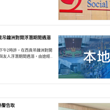
社署服
誘騙市民回覆其短訊或點擊短訊
，以盗取市民的個人資料。社署
式帳戶沒有任何關係，已將事件
西貢吊鐘洲對開浮潛期間遇溺
子下午2時許，在西貢吊鐘洲對開
，與友人浮潛期間遇溺，由途經船
西貢水警基地，再由救護車送將
，其後證實死亡，死因有待驗屍
熱警告取