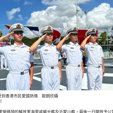
受到香港市民愛國熱情 歐朗欣攝
聞
軍營碼頭的解放軍海軍戚繼光艦及沂蒙山艦，最後一日開放予公