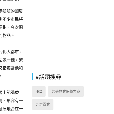
港濃濃的國慶
到不少巿民將
涵指，今次開
的物品。
代化大都巿，
回家一樣，繁
又指每當他和
#話題搜尋
。
HK2
智慧物業保養方案
視上認識香
情，形容有一
九倉置業
發展融合在一