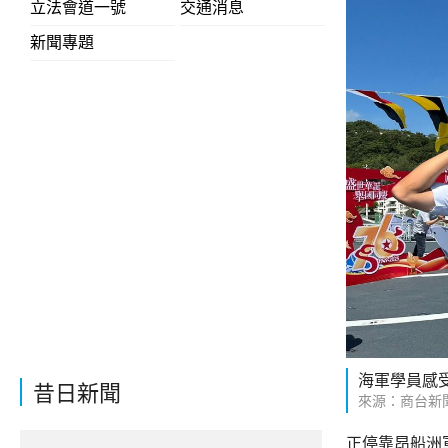
立法會道一號
交通消息
新聞專題
海軍學員感
昔日新聞
來源：商台新
正停靠昂船洲