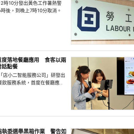
12時10分發出黃色工作暑熱警
小時後，到晚上7時10分取消。
首度落地餐廳應用 食客以兩
對話點餐
「店小二智能服務公司」研發出
) 餐飲服務系統，首度在餐廳應
點餐的二維碼後，會出現與AI語
的介面，可選擇以廣東話、普通
，食客根據AI指示點餐，亦可讓
、解答疑難，及介紹食物故事和品
表示，以往點餐前會在網上搜尋
協執委選舉黑箱作業 警告如