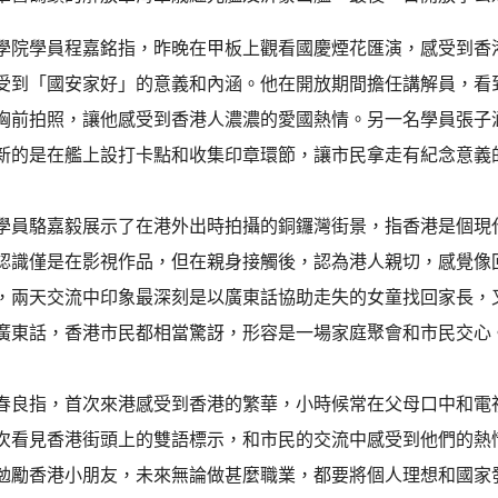
學院學員程嘉銘指，昨晚在甲板上觀看國慶煙花匯演，感受到香
受到「國安家好」的意義和內涵。他在開放期間擔任講解員，看
胸前拍照，讓他感受到香港人濃濃的愛國熱情。另一名學員張子
新的是在艦上設打卡點和收集印章環節，讓市民拿走有紀念意義
學員駱嘉毅展示了在港外出時拍攝的銅鑼灣街景，指香港是個現
認識僅是在影視作品，但在親身接觸後，認為港人親切，感覺像
，兩天交流中印象最深刻是以廣東話協助走失的女童找回家長，
廣東話，香港市民都相當驚訝，形容是一場家庭聚會和市民交心
春良指，首次來港感受到香港的繁華，小時候常在父母口中和電
次看見香港街頭上的雙語標示，和市民的交流中感受到他們的熱
勉勵香港小朋友，未來無論做甚麼職業，都要將個人理想和國家