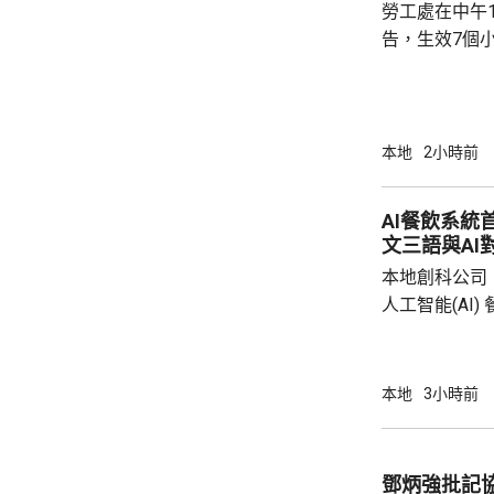
勞工處在中午
告，生效7個
本地
2小時前
AI餐飲系統
文三語與AI
本地創科公司
人工智能(AI
用。食客掃描
音或文字對話
話或英文對話
本地
3小時前
AI推薦菜式
牌文化等。 率先試行的是機場一間餐廳，有內
地旅客體驗後
鄧炳強批記