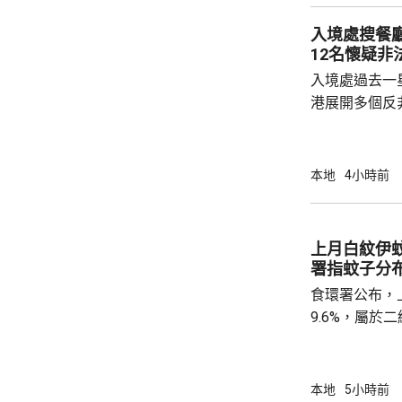
險市場，無需過度解讀。
入境處搜餐
從境外取得，
12名懷疑非
個人所得稅，
入境處過去一
所得稅法實施以
港展開多個反
店及裝修單位
工，年齡35
紙」。至於涉
本地
4小時前
境處指調查仍
上月白紋伊蚊
署指蚊子分
食環署公布，
9.6%，屬
蚊的分布情況
個地區的分區
德、長沙灣及
本地
5小時前