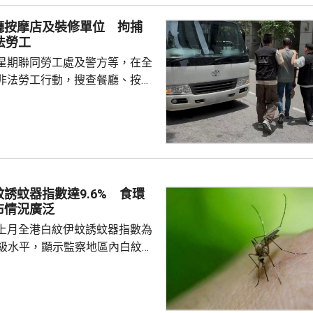
 負責人指，居民個人
廳按摩店及裝修單位 拘捕
包括保險收益在內，應依法繳納
法勞工
是國際通行做法，亦是中國個人
星期聯同勞工處及警方等，在全
來，一直堅持的基本原則...
非法勞工行動，搜查餐廳、按摩
等，拘捕10男2女懷疑非法勞
至62歲，當中一名男子持有「行街
嫌聘用相關非法勞工的僱主，入
在進行。
誘蚊器指數達9.6% 食環
布情況廣泛
上月全港白紋伊蚊誘蚊器指數為
於二級水平，顯示監察地區內白紋伊
頗為廣泛。62個監察地區中，3
誘蚊器指數高於20%，分別是啟
馬鞍山，大多位於區內的私人住