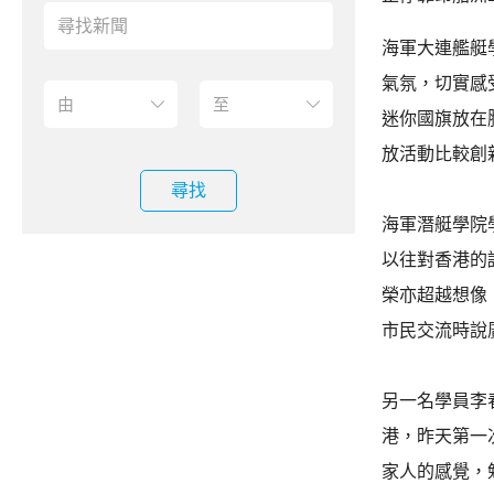
海軍大連艦艇
氣氛，切實感
迷你國旗放在
放活動比較創
尋找
海軍潛艇學院
以往對香港的
榮亦超越想像
市民交流時說
另一名學員李
港，昨天第一
家人的感覺，