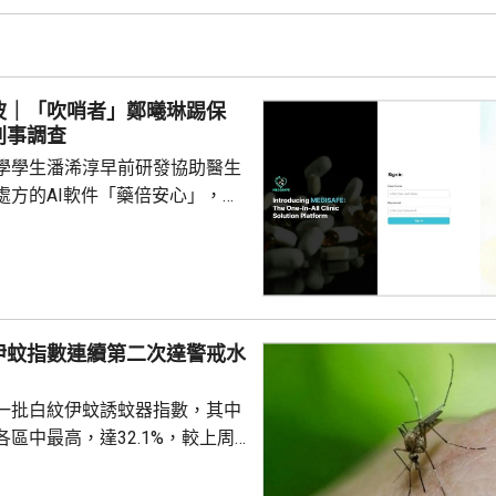
小隊的管工。控罪指，他涉嫌於
24年期間，無故票控5人再次亂拋垃
妥善送達，部分人被票控時甚至
們被追討罰款、遭通緝和拘捕。
波｜「吹哨者」鄭曦琳踢保
停職 ...
刑事調查
學學生潘浠淳早前研發協助醫生
處方的AI軟件「藥倍安心」，去
美國公司代為開發。揭發事件的
琳今年2月，涉嫌未獲當事人同
資料並造成指明傷害，被警方拘
候查。鄭曦琳今日在社交平台證
完成踢保程序，獲無條件釋放。
伊蚊指數連續第二次達警戒水
時指，被捕女子今日更新保釋手
%
續保釋候查，又說案件的刑事調
一批白紋伊蚊誘蚊器指數，其中
被捕人拒絕保釋候查，...
區中最高，達32.1%，較上周
指數高1.2個百分點，亦是連續
0%的警戒水平，代表白紋伊蚊分