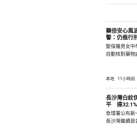
轄下專責執法
2023至20
圾，告票未有
不在港，令他
藥倍安心風
食環署：涉事管工
警：仍進行
聖保羅男女中
自動核對藥物
年被質疑是由
城大學生鄭曦
意下披露個人
本地
11小時前
捕並獲准保釋
實，已向警方
長沙灣白紋
警方回覆查詢
平 達32.1
續時，拒絕繼
食環署公布新
查仍在進行中，
長沙灣繼續是各
公布的上一批
第二次高於2