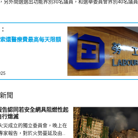
員，另外間選選出功能界別30名議員，和選舉委員會界別40名議
：
索還醫療費最高每天限額
025
新聞
報告認同若安全網具阻燃性起
自行熄滅
火災成立的獨立委員會，晚上在
專家報告，對於火勢蔓延及由此