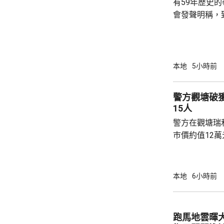
有59年歷史
會發聲明稱，
步；惟近年校
各種因素下，作出
生會外務副會
承認學生會，
本地
5小時前
務，舉例舉辦
拒絕租借，發
警方觀塘破
生會完全失去運作空間。
15人
生會相繼解散，
警方在觀塘瑞
巿價約值12
有液態依托咪
行動中拘捕1
營毒窟及販運
本地
6小時前
介乎26至7
捕。
跑馬地雲暉大廈