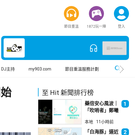
節目重溫
1872玩一陣
登入
搜尋
DJ主持
my903.com
節目重溫服務計劃
開始
至 Hit 新聞排行榜
藥倍安心風波｜
1
「吹哨者」鄭曦
琳踢保 警：仍
本地
11小時前
進行刑事調查
「白海豚」逼近
2