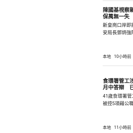
嚴重傷害」被捕。 龍運表示，涉事
陳國基視察
往沙田的路線
保萬無一失
駕駛職務，派
新皇崗口岸即
方調查事故原
安局長鄧炳強
岸區視察，並
度與人員部署。 陳國基表示，由保安局
跨部門工作小
本地
10小時前
交通路線試行
試。將借鑑啟
蓋約20個類別
食環署管工
測試，循序漸
月中答辯 
後即時跟進問題
41歲食環署
被控5項藉公
裁判法院提堂
保釋，今個月27
銳，案發時為
本地
11小時前