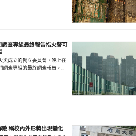
況，報告認同如果宏福苑使用的
具備阻燃性能，起初的火勢或者
從而避免火勢蔓延，受波及的建
減少。專家報告又指，遮蓋窗戶
接導致窗戶失效及火勢橫向蔓
門調查專組最終報告指火警可
攝氏340至370度。沒有使用
起
溫度則維持在100度...
火災成立的獨立委員會，晚上在
門調查專組的最終調查報告，指
，推斷起火地點位於宏昌閣104
外的平台。有關地點堆積的殘留物
括安全網，以及遮蓋窗戶的發泡
發現其他起火源頭的情況下，跨
得出結論，認為今次火災極有可
，起因可能是點燃的煙蒂燒著起
物料。現場並發現兩個煙蒂。 受
嶺大學生會解散 稱校內外形勢出現變化
宏福苑共有924個...