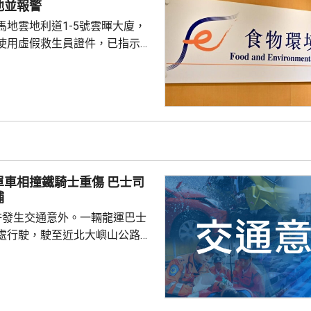
池並報警
馬地雲地利道1-5號雲暉大廈，
使用虛假救生員證件，已指示泳
亦已報警及通報物業管理業監管
到核實結果，發現一名昨日在屋
救生員，證件資料與總會紀錄不
池的當值救生員資格存疑，亦懷
供足夠合資格救生員，會考慮向
署表示，今年至頭
相撞鐵騎士重傷 巴士司
00個持牌私人...
捕
許發生交通意外。一輛龍運巴士
處行駛，駛至近北大嶼山公路出
線撞到一架電單車，電單車攝入
推行約20米。58歲電單車司機身
昏迷送往北大嶼山醫院治理。
機涉嫌「危險駕駛引致他人身體受