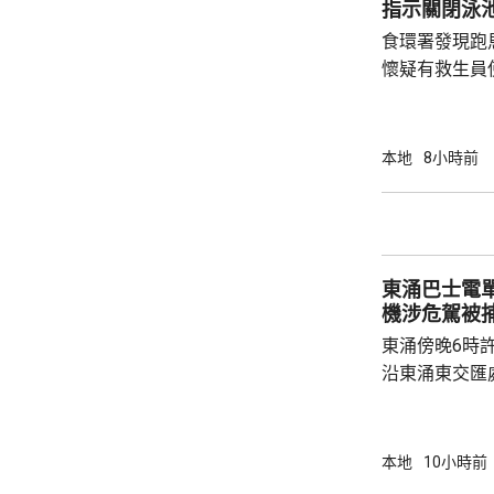
指示關閉泳
食環署發現跑
懷疑有救生員
池立即關閉，
局。 食環署昨向香港拯溺總會核實一批救生員
資料，今日收
本地
8小時前
苑泳池當值的
符。考慮到泳
疑未按法例提
泳池持牌人提出檢控。 食環
東涌巴士電單車
上月底，對逾14
機涉危駕被
東涌傍晚6時
沿東涌東交匯
口時，懷疑切
巴士車頭，遭
體多處受傷，
本地
10小時前
60歲巴士司