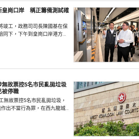
的是一輛開
新皇崗口岸 稱正籌備測試確
E42巴士，已即時暫停涉事車長
員到醫院慰問傷者，並會配合警
將竣工，政務司司長陳國基在保
因。
陪同下，下午到皇崗口岸港方口
聽取跨部門小組匯報最新測試進
統籌的
組，正籌備綜合營運測試、公共
，以及全方位應急演練和壓力測
德體育園開幕前的經驗，進行涵
、超過100個不同規模的演練和
涉無故票控5名市民亂拋垃圾
進提升口岸負荷，並在每次測試
已被停職
，又要求小組必須以...
管工無故票控5名市民亂拋垃圾，
職作出不當行為罪，在西九龍城
。被告暫時毋須答辯，以1萬元
日到區域法院答辯。 被告羅
食環署深水埗區環境衞生辦事處