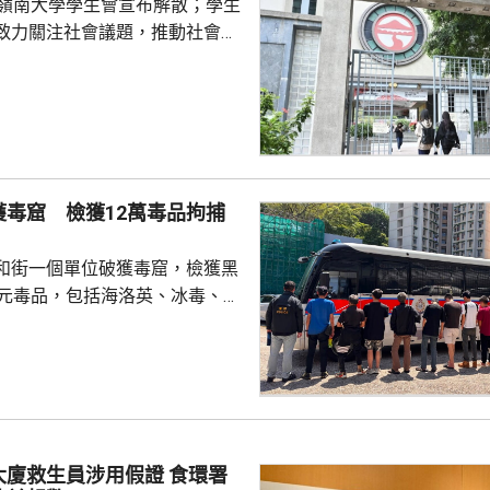
的嶺南大學學生會宣布解散；學生
致力關注社會議題，推動社會進
園內外形勢都出現變化，在平衡
解散的艱難決定。 前嶺大學
長賴卓賢表示，校方去年起拒絕
導致學生會無法在校內提供服
迎新活動時，校內外多個場地均
放刊物時亦遭校方沒收，形容學
獲毒窟 檢獲12萬毒品拘捕
 對於近年多間院校學
他認為是學界以至...
和街一個單位破獲毒窟，檢獲黑
萬元毒品，包括海洛英、冰毒、含
酯的煙彈，以及一批吸毒工具。
5人。其中一名43歲女子，涉嫌經
危險藥物，另外13男1女，年齡
5歲，涉嫌服食或注射危險藥物被
救生員涉用假證 食環署