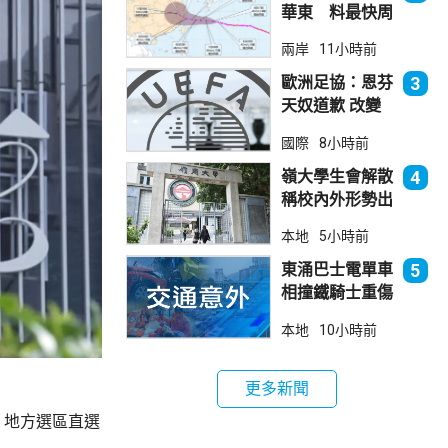
華東 料最快周
日登陸浙閩
兩岸
11小時前
歐洲足協：恩芬
3
天奴道歉 改變
不了抵制世界盃
國際
8小時前
立場
嶺大學生會解散
4
稱校內外形勢出
現變化
本地
5小時前
東涌巴士電單車
5
相撞鐵騎士重傷
巴士司機涉危駕
本地
10小時前
被捕
更多新聞
，地方選區直選