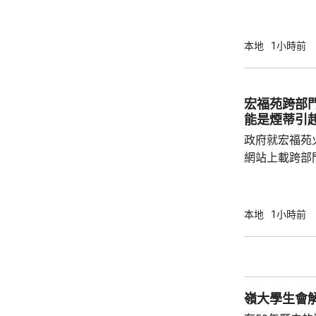
造成的傷亡情
安全網和帆布
會自行熄滅，
本地
1小時前
築物數量亦會
的發泡膠板直
延。 試驗顯示，發泡膠板導致廚房窗失效，廚
宏福苑跨部
房內部溫度升至
能是煙蒂引
發泡膠板的內部
政府就宏福苑
網站上載跨部
根據現有證據
室及105室
高達2米，包
本地
1小時前
膠板等。在未
部門調查專組
能是意外事故
火地點的可燃
火勢蔓延影響，