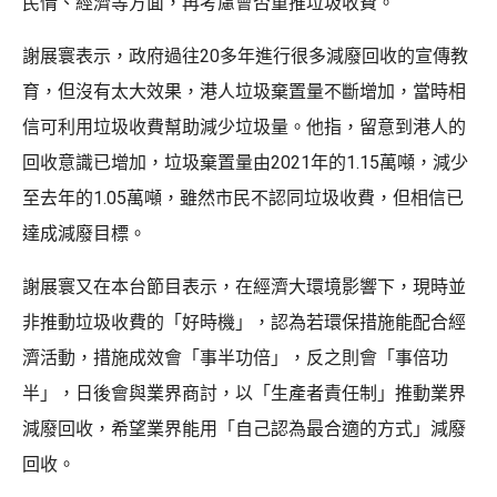
民情、經濟等方面，再考慮會否重推垃圾收費。
謝展寰表示，政府過往20多年進行很多減廢回收的宣傳教
育，但沒有太大效果，港人垃圾棄置量不斷增加，當時相
信可利用垃圾收費幫助減少垃圾量。他指，留意到港人的
回收意識已增加，垃圾棄置量由2021年的1.15萬噸，減少
至去年的1.05萬噸，雖然市民不認同垃圾收費，但相信已
達成減廢目標。
謝展寰又在本台節目表示，在經濟大環境影響下，現時並
非推動垃圾收費的「好時機」，認為若環保措施能配合經
濟活動，措施成效會「事半功倍」，反之則會「事倍功
半」，日後會與業界商討，以「生產者責任制」推動業界
減廢回收，希望業界能用「自己認為最合適的方式」減廢
回收。