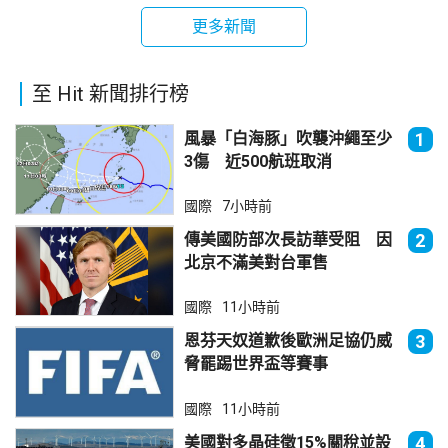
更多新聞
至 Hit 新聞排行榜
風暴「白海豚」吹襲沖繩至少
1
3傷 近500航班取消
國際
7小時前
傳美國防部次長訪華受阻 因
2
北京不滿美對台軍售
國際
11小時前
恩芬天奴道歉後歐洲足協仍威
3
脅罷踢世界盃等賽事
國際
11小時前
美國對多晶硅徵15%關稅並設
4