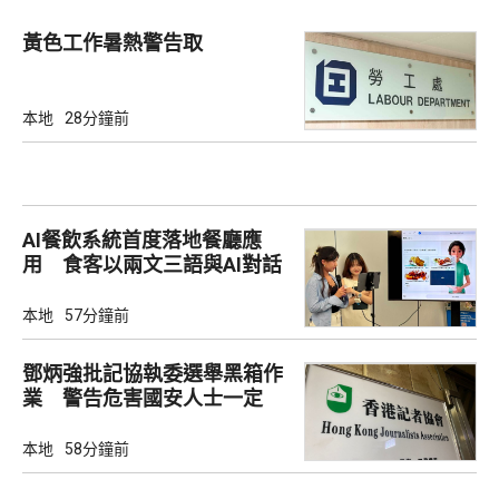
黃色工作暑熱警告取
本地
28分鐘前
AI餐飲系統首度落地餐廳應
用 食客以兩文三語與AI對話
點餐
本地
57分鐘前
鄧炳強批記協執委選舉黑箱作
業 警告危害國安人士一定
「釘死你」
本地
58分鐘前