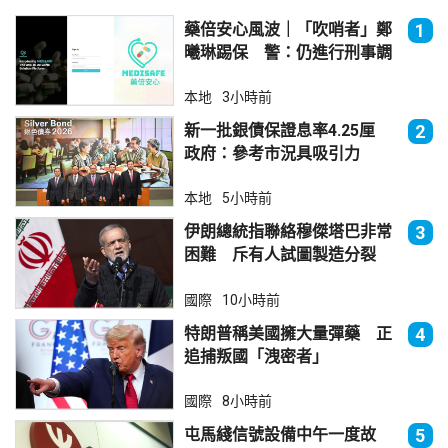
藥倍安心風波｜「吹哨者」鄭
1
曦琳踢保 警：仍進行刑事調
查
本地
3小時前
新一批銀債保證息率4.25厘
2
政府：參考市況具吸引力
本地
5小時前
伊朗總統指聯絡穆傑塔巴非常
3
困難 斥有人試圖製造分裂
國際
10小時前
特朗普稱美國擁大量彈藥 正
4
追捕叛國「洩密者」
國際
8小時前
屯馬綫信號設備中午一度故
5