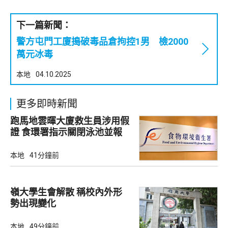
下一篇新聞：
警方屯門工廈搗破毒品倉拘控1男 檢2000
萬元冰毒
本地
04.10.2025
更多即時新聞
跑馬地雲暉大廈救生員涉用假
證 食環署指示關閉泳池並報
警
本地
41分鐘前
嶺大學生會解散 稱校內外形
勢出現變化
本地
49分鐘前