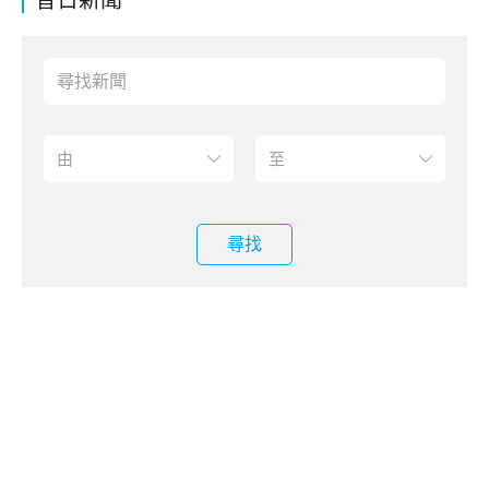
昔日新聞
尋找