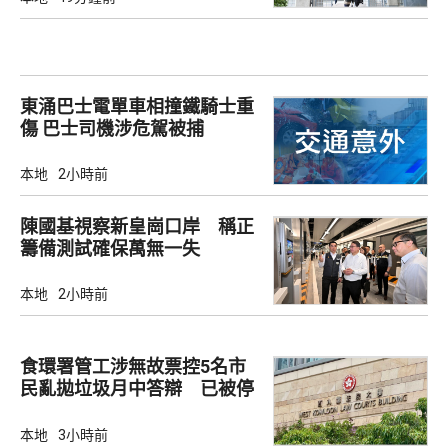
東涌巴士電單車相撞鐵騎士重
傷 巴士司機涉危駕被捕
本地
2小時前
陳國基視察新皇崗口岸 稱正
籌備測試確保萬無一失
本地
2小時前
食環署管工涉無故票控5名市
民亂拋垃圾月中答辯 已被停
職
本地
3小時前