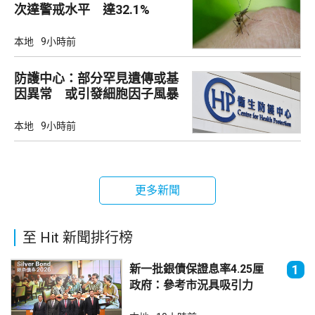
次達警戒水平 達32.1%
本地
9小時前
防護中心：部分罕見遺傳或基
因異常 或引發細胞因子風暴
本地
9小時前
更多新聞
至 Hit 新聞排行榜
新一批銀債保證息率4.25厘
1
政府：參考市況具吸引力