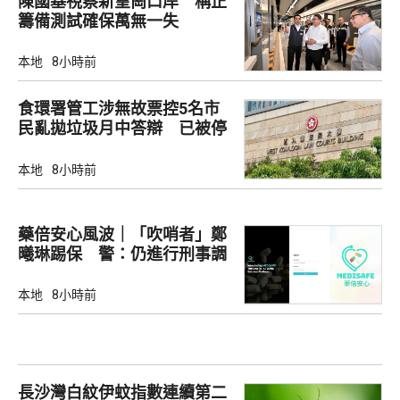
陳國基視察新皇崗口岸 稱正
籌備測試確保萬無一失
本地
8小時前
食環署管工涉無故票控5名市
民亂拋垃圾月中答辯 已被停
職
本地
8小時前
藥倍安心風波｜「吹哨者」鄭
曦琳踢保 警：仍進行刑事調
查
本地
8小時前
長沙灣白紋伊蚊指數連續第二