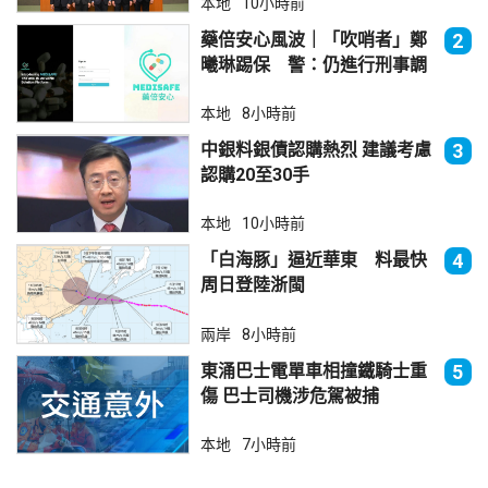
本地
10小時前
藥倍安心風波｜「吹哨者」鄭
2
曦琳踢保 警：仍進行刑事調
查
本地
8小時前
中銀料銀債認購熱烈 建議考慮
3
認購20至30手
本地
10小時前
「白海豚」逼近華東 料最快
4
周日登陸浙閩
兩岸
8小時前
東涌巴士電單車相撞鐵騎士重
5
傷 巴士司機涉危駕被捕
本地
7小時前