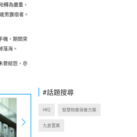
殆轉為嚴重，
1歲男露宿者。
手機，期間突
掉落海。
未曾結怨，亦
#話題搜尋
HK2
智慧物業保養方案
九倉置業