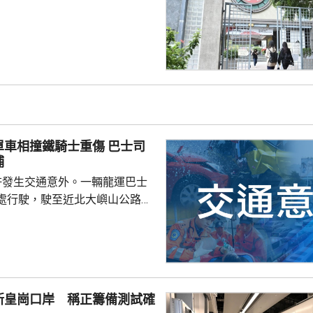
園內外形勢都出現變化，在平衡
解散的艱難決定。 目前8間
只剩科技大學學生會及城市大學
相撞鐵騎士重傷 巴士司
捕
許發生交通意外。一輛龍運巴士
處行駛，駛至近北大嶼山公路出
線撞到一架電單車，電單車攝入
推行約20米。58歲電單車司機身
昏迷送往北大嶼山醫院治理。
機涉嫌「危險駕駛引致他人身體受
的是一輛開
新皇崗口岸 稱正籌備測試確
E42巴士，已即時暫停涉事車長