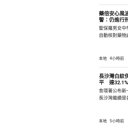
不在港，令他
藥倍安心風
食環署：涉事管工
警：仍進行
聖保羅男女中
自動核對藥物
年被質疑是由
城大學生鄭曦
意下披露個人
本地
4小時前
捕並獲准保釋
實，已向警方
長沙灣白紋
警方回覆查詢
平 達32.1
續時，拒絕繼
食環署公布新
查仍在進行中，
長沙灣繼續是各
公布的上一批
第二次高於2
布廣泛；其餘
本地
5小時前
18.4%、上環及西營