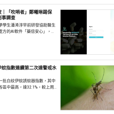
們被追討罰款、遭通緝和拘捕。
波｜「吹哨者」鄭曦琳踢保
停職 ...
刑事調查
學學生潘浠淳早前研發協助醫生
處方的AI軟件「藥倍安心」，去
美國公司代為開發。揭發事件的
琳今年2月，涉嫌未獲當事人同
資料並造成指明傷害，被警方拘
候查。鄭曦琳今日在社交平台證
完成踢保程序，獲無條件釋放。
伊蚊指數連續第二次達警戒水
時指，被捕女子今日更新保釋手
%
續保釋候查，又說案件的刑事調
一批白紋伊蚊誘蚊器指數，其中
被捕人拒絕保釋候查，...
區中最高，達32.1%，較上周
指數高1.2個百分點，亦是連續
0%的警戒水平，代表白紋伊蚊分
都低於20%，藍田及秀茂坪
盤16.1%。 署方又就在中