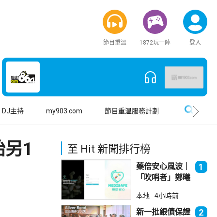
節目重溫
1872玩一陣
登入
搜尋
DJ主持
my903.com
節目重溫服務計劃
另1
至 Hit 新聞排行榜
藥倍安心風波｜
1
「吹哨者」鄭曦
琳踢保 警：仍
本地
4小時前
進行刑事調查
新一批銀債保證
2