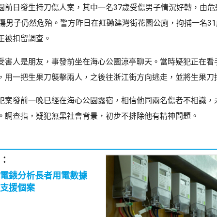
園前日發生持刀傷人案，其中一名37歲受傷男子情況好轉，由危
受傷男子仍然危殆。警方昨日在紅磡建灣街花園公廁，拘捕一名3
正被扣留調查。
受害人是朋友，事發前坐在海心公園涼亭聊天。當時疑犯正在看
，用一把生果刀襲擊兩人，之後往浙江街方向逃走，並將生果刀
犯案發前一晚已經在海心公園露宿，相信他同兩名傷者不相識，
。調查指，疑犯無黑社會背景，初步不排除他有精神問題。
：
能電錶分析長者用電數據
支援個案