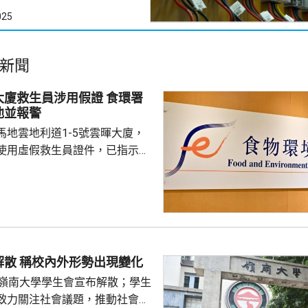
025
新聞
救生員涉用假證 食環署
池並報警
馬地雲地利道1-5號雲暉大廈，
使用虛假救生員證件，已指示泳
亦已報警及通報物業管理業監管
到核實結果，發現一名昨日在屋
救生員，證件資料與總會紀錄不
池的當值救生員資格存疑，亦懷
供足夠合資格救生員，會考慮向
嶺大學生會解散 稱校內外形勢出現變化
署表示，今年至頭
的嶺南大學學生會宣布解散；學生
00個持牌私人...
致力關注社會議題，推動社會進