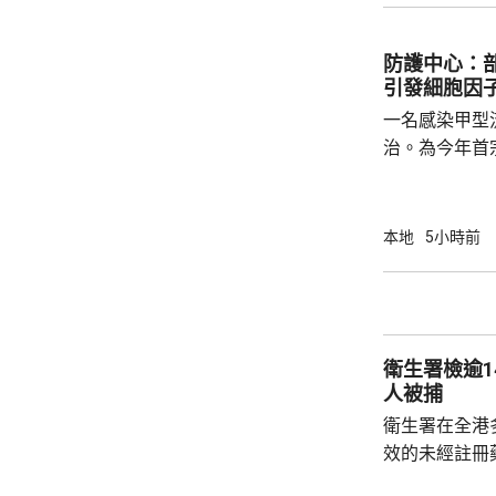
西區、觀塘、
園、4個公共
防護中心：
個公共設施內
引發細胞因
負責人發出共14
一名感染甲型
治。為今年首
傳染病學會會
流感疫苗後仍
出現漂移或轉
本地
5小時前
能有效應對，
風暴」。 衛生防護中心回覆傳媒時表示，醫學
文獻顯示，部
令極少數受影
衛生署檢逾1
的炎症及細胞因
人被捕
衛生署在全港
效的未經註冊
日文標籤，2