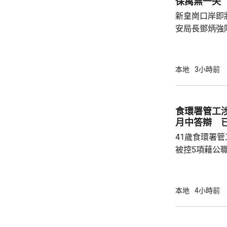
保萬無一失
駕駛職務，派
新皇崗口岸即
方調查事故原
安局長鄧炳強
岸區視察，並
度與人員部署。 陳國基表示，由保安局
跨部門工作小
本地
3小時前
交通路線試行
試。將借鑑啟
蓋約20個類別
食環署管工
測試，循序漸
月中答辯 
後即時跟進問題
41歲食環署
被控5項藉公
裁判法院提堂
保釋，今個月27
銳，案發時為
本地
4小時前
轄下專責執法
2023至20
圾，告票未有