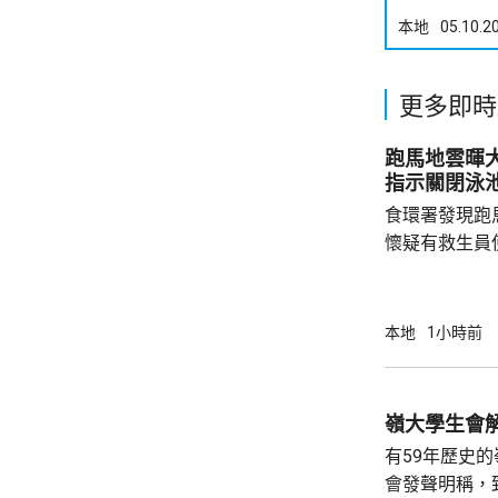
本地
05.10.2
更多即時
跑馬地雲暉大廈
指示關閉泳
食環署發現跑
懷疑有救生員
池立即關閉，
局。 食環署昨向香港拯溺總會核實一批救生員
資料，今日收
本地
1小時前
苑泳池當值的
符。考慮到泳
疑未按法例提
泳池持牌人提出檢控。 食環
有59年歷史
上月底，對逾14
會發聲明稱，