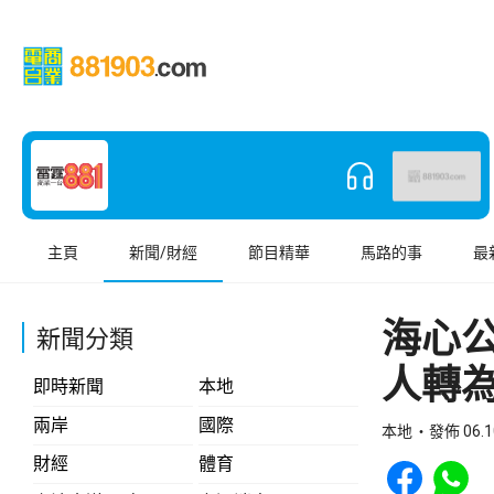
主頁
新聞/財經
節目精華
馬路的事
最
海心
新聞分類
人轉
即時新聞
本地
兩岸
國際
本地
發佈 06.1
Share to Face
Share t
財經
體育