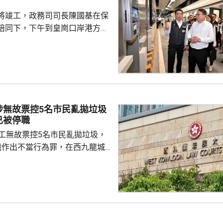
員到醫院慰問傷者，並會配合警
將竣工，政務司司長陳國基在保
因。
陪同下，下午到皇崗口岸港方口
聽取跨部門小組匯報最新測試進
統籌的
組，正籌備綜合營運測試、公共
，以及全方位應急演練和壓力測
德體育園開幕前的經驗，進行涵
、超過100個不同規模的演練和
涉無故票控5名市民亂拋垃圾
進提升口岸負荷，並在每次測試
已被停職
，又要求小組必須以...
管工無故票控5名市民亂拋垃圾，
職作出不當行為罪，在西九龍城
。被告暫時毋須答辯，以1萬元
日到區域法院答辯。 被告羅
食環署深水埗區環境衞生辦事處
小隊的管工。控罪指，他涉嫌於
24年期間，無故票控5人再次亂拋垃
妥善送達，部分人被票控時甚至