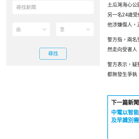
土瓜灣海心公
另一名24歲
他涉嫌傷人，
警方指，兩名
然走向受害人
尋找
警方表示，疑
都無發生爭執
下一篇新聞
中電以智
及早識別需