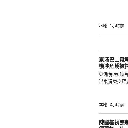
步；惟近年校
各種因素下，作出
資助大學中，
學生會營運。
本地
1小時前
東涌巴士電單車
機涉危駕被
東涌傍晚6時
沿東涌東交匯
口時，懷疑切
巴士車頭，遭
體多處受傷，
本地
3小時前
60歲巴士司
嚴重傷害」被捕。 龍運表示，涉事
陳國基視察
往沙田的路線