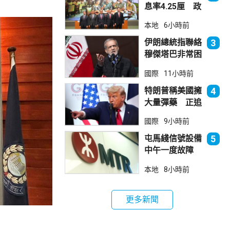
息率4.25厘 政
府：參考市況具
本地
6小時前
吸引力
伊朗總統指聯絡
3
穆傑塔巴非常困
難 斥有人試圖
國際
11小時前
製造分裂
特朗普稱美國擁
4
大量彈藥 正追
捕叛國「洩密
國際
9小時前
者」
屯馬綫信號設備
5
中午一度故障
服務受阻約2小
本地
8小時前
時恢復
更多新聞