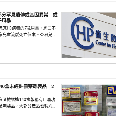
深水埗、北區和葵青發現3個公
屋邨、4個私人屋苑、2個商場和1
部分罕見遺傳或基因異常 或
有積水或積水容器，分別向有關
子風暴
張...
流感H3病毒的7歲男童，周二不
宗兒童流感死亡個案。亞洲兒童
長關日華，回應有市民質疑接種
會出現重症時說，病毒抗體基因
異，會導致人體現有的免疫力未
引發急劇的免疫反應「細胞因子
分罕見的遺傳或人體基因異常會
響兒童在感染流感病毒時，身體
40盒未經註冊藥劑製品 2
子反應出現功能失調...
多區檢獲逾140盒報稱有止痛功
藥劑製品，大部分產品包裝均以
名男子涉嫌違反《藥劑業及毒藥