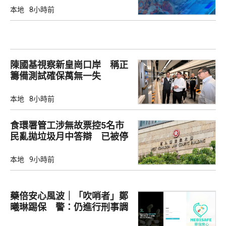
本地
8小時前
陳國基視察新皇崗口岸 稱正
籌備測試確保萬無一失
本地
8小時前
食環署管工涉無故票控5名市
民亂拋垃圾月中答辯 已被停
職
本地
9小時前
藥倍安心風波｜「吹哨者」鄭
曦琳踢保 警：仍進行刑事調
查