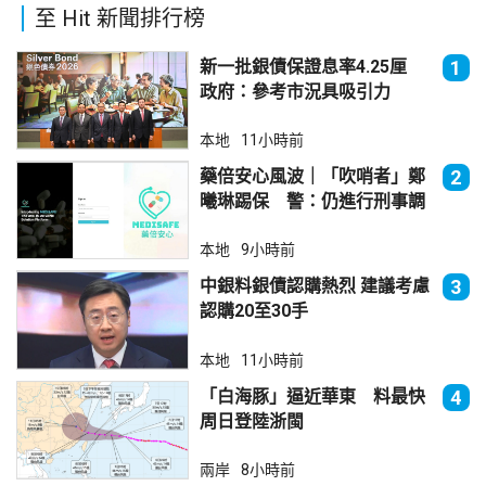
至 Hit 新聞排行榜
新一批銀債保證息率4.25厘
1
政府：參考市況具吸引力
本地
11小時前
藥倍安心風波｜「吹哨者」鄭
2
曦琳踢保 警：仍進行刑事調
查
本地
9小時前
中銀料銀債認購熱烈 建議考慮
3
認購20至30手
本地
11小時前
「白海豚」逼近華東 料最快
4
周日登陸浙閩
兩岸
8小時前