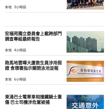
本地
3小時前
宏福苑獨立委員會上載跨部門
調查專組最終報告
本地
4小時前
跑馬地雲暉大廈救生員涉用假
證 食環署指示關閉泳池並報
警
本地
6小時前
東涌巴士電單車相撞鐵騎士重
傷 巴士司機涉危駕被捕