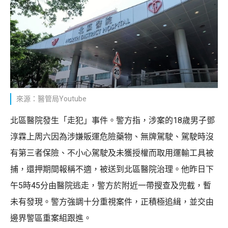
來源：醫管局Youtube
北區醫院發生「走犯」事件。警方指，涉案的18歲男子鄧
淳霖上周六因為涉嫌販運危險藥物、無牌駕駛、駕駛時沒
有第三者保險、不小心駕駛及未獲授權而取用運輸工具被
捕，還押期間報稱不適，被送到北區醫院治理。他昨日下
午5時45分由醫院逃走，警方於附近一帶搜查及兜截，暫
未有發現。警方強調十分重視案件，正積極追緝，並交由
邊界警區重案組跟進。