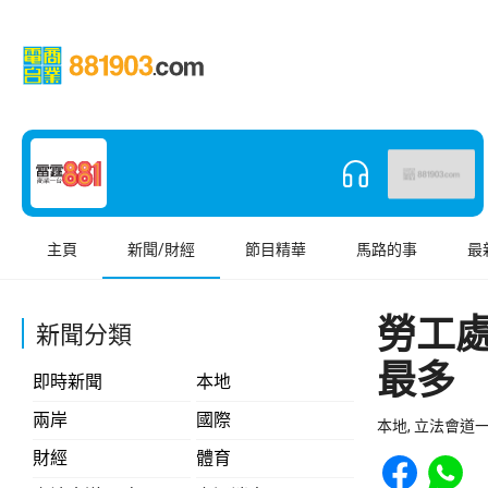
主頁
新聞/財經
節目精華
馬路的事
最
勞工
新聞分類
最多
即時新聞
本地
兩岸
國際
本地, 立法會道
Share to Face
Share t
財經
體育