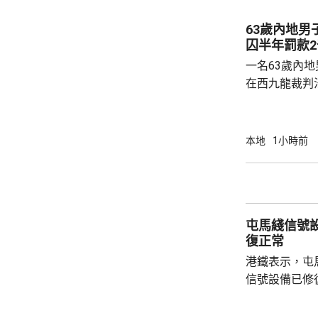
63歲內地男
囚半年罰款2
一名63歲內
在西九龍裁判
海關上星期三
人行李內檢獲約
市約14.22萬
本地
1小時前
將他拘捕。
屯馬綫信號
復正常
港鐵表示，屯
信號設備已修