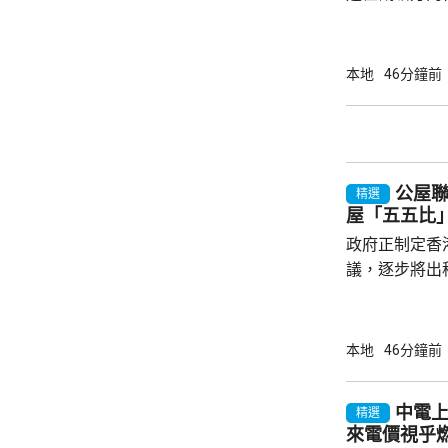
物導致爆胎，
囚犯輕傷，由
教署事後安排
本地
46分鐘前
沒受傷的囚犯
中線一度封閉
公屋
精選
屋「五五比
政府正制定香
議，逐步將出
由「7比3」
廣表示，隨著
出租公屋，亦
本地
46分鐘前
且應由現時就
屋逐步落成後
中電上
精選
規劃內，訂明
來電價視乎
制定落實時間表。 公屋聯會冀豐富