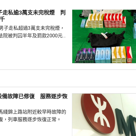
子走私逾3萬支未完稅煙 判
千
地男子走私超過3萬支未完稅煙，
法院被判囚半年及罰款2000元。
在機場截查這名男子，在他的個
3.16萬支未完稅香煙，估計黑
元，應課稅值約10.44萬元，隨即
設備故障已修復 服務逐步恢
馬綫錦上路站附近較早時故障的
復，列車服務逐步恢復正常。