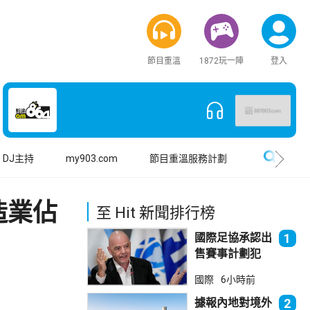
節目重溫
1872玩一陣
登入
搜尋
DJ主持
my903.com
節目重溫服務計劃
造業佔
至 Hit 新聞排行榜
國際足協承認出
1
售賽事計劃犯
錯 惟仍全力支
國際
6小時前
持恩芬天奴
據報內地對境外
2