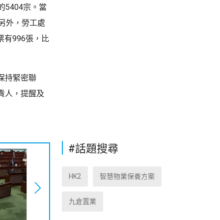
5404宗。當
。另外，勞工處
有996張，比
保持緊密聯
責人，提醒及
#話題搜尋
HK2
智慧物業保養方案
九倉置業