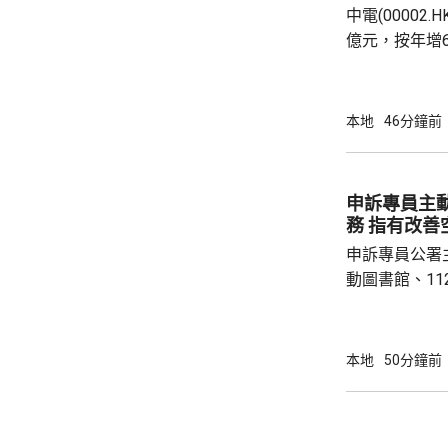
中電(00002
別 公屋聯會
億元，按年增
爾電廠的收益。
元，按年增6
電今年是成立
本地
46分鐘前
示，董事會並無特
428.56億元，升不足
量按年上升 3.
申訴專員主
香港經濟增長轉
務 指有改
申訴專員公署
動圖書館、1
及3個24小
得約57萬5千
公署發現，流
本地
50分鐘前
共屋邨服務站
不等，反映選
館的到校活動