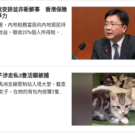
服務時間及停泊位置，未能切合
稅安排並非新鮮事 香港保險
求增設自助圖書...
爭力
道，內地稅務當局向內地居民持
收益，徵收20%個人所得稅，涉
分紅及預繳保費利息等收益。報
杭州已有初步執法個案，但目前
行，具體適用範圍有待官方說
頭可追溯至2018年推行的共同申
子涉走私3隻活貓被捕
)，機制允許稅務機構間交換境外
馬洲支線管制站入境大堂，截查
在打擊逃稅及避稅行為。近期由
地女子，在她的背包內檢獲3隻懷
開始實際執行相...
貓，估計黑市約值3萬元。隨即
將她拘捕。案件轉交漁護署跟進調查。