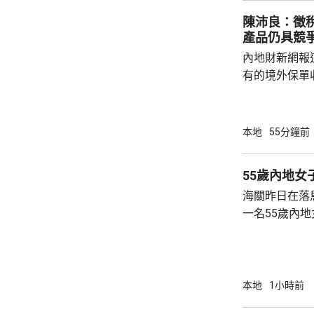
流動圖書館的
陳沛良：徵
市民需要，亦要
產品仍具競
內地財新網報
有的境外保單
及香港保單的
道指，北京及
措施未普遍推
本地
55分鐘前
明。 保險界立法會議員陳沛良指，徵稅安排並
非新鮮事，源
55歲內地女
報準則(CRS
海關昨日在落
投資信息，旨
一名55歲內
於內地部分區域
疑非法進口活
本地
1小時前