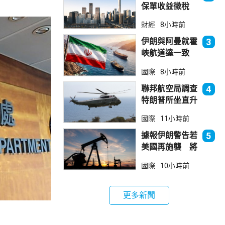
保單收益徵稅
20% 保誠滙控
財經
8小時前
倫敦股價急跌
伊朗與阿曼就霍
3
峽航道達一致
大部分經伊朗領
國際
8小時前
海
聯邦航空局調查
4
特朗普所坐直升
機遭遇的飛行安
國際
11小時前
全事件
據報伊朗警告若
5
美國再施襲 將
攻擊波斯灣地區
國際
10小時前
能源設施
更多新聞