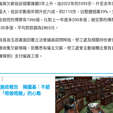
員欠薪投訴個案連續3年上升，由2022年的3593宗，升至去年的
最大，投訴宗數兩年間升近六成，到2113宗，佔整體個案39%
檢控的傳票有1366張，比對上一年度多200多張；被定罪的傳票
00多張，平均罰款額為2865元。
局長孫玉菡書面回覆立法會議員提問時指，勞工處及相關持份者
道收集欠薪情報，如獲悉有僱主欠薪，勞工處會主動接觸企業負
傭條例》支付僱員工資。
：
施政報告 陳國基：不認
「唔做唔錯」的心態