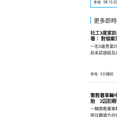
本地
08.10.2
更多即時
社工3度家
署： 對個案
一名5歲男童2
前承認誤殺及
22年。法官
包骨，亦提到
事主死前三個月，
本地
5分鐘前
查詢時表示，
言專業人員會
處理和跟進兒
懲教署車輛
慮相關資料、
胎 2囚犯輕
業人員意見，為
一輛懲教署車
道往觀塘方向