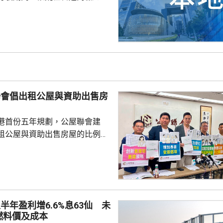
司機隨即將車煞停，車上1男1女
救護車送伊利沙伯醫院治理。懲
另外2輛署方車輛到場，將其他
接走。受意外影響，管道慢線和
，約1小時後陸續重開。
聯會倡出租公屋與資助出售房
」
港首份五年規劃，公屋聯會建
租公屋與資助出售房屋的比例，
調整至「5比5」。聯會副主席梁文
公屋供應增加，有空間既能滿足
可提高資助出售房屋的比例，而
開始研究調整比例，而非等到公
才決定。他認為，當局應於五年
半年盈利增6.6%息63仙 未
會研究調整比例至「5比5」，並
燃料價及成本
出租房屋類