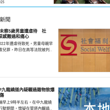
025
新聞
訪未察5歲男童遭虐待 社
深感難過和痛心
022年遭虐待致死，男童母親早
虐兒罪，昨日在高等法院被判監
李素蘭判刑時指，男童死時只剩皮
曾有社工三次上門家訪，包括在
但未能察覺事件。 社署回覆
對個案深感難過和痛心，一般而
透過多專業合作方式共同評估、
童福利個案，個案社工會綜合考
中九龍繞道內疑輾過雜物致爆
危機因素及保護因素，並參考專
傷
兒童制定合適福利...
輛早上9時半左右，在中九龍繞
行駛期間，懷疑在管道內輾過雜