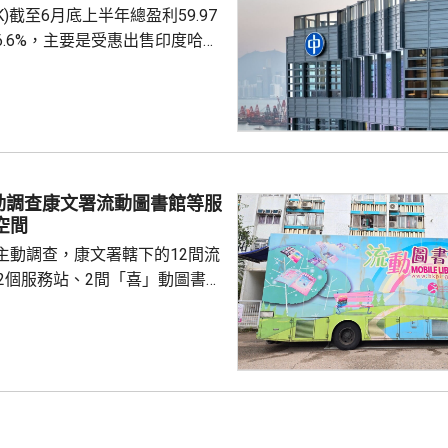
.HK)截至6月底上半年總盈利59.97
建議，豐富更多出租...
6.6%，主要是受惠出售印度哈格
香港能源業務盈利47.36億
%。中期息63仙，按年不變。中
125周年，首席執行官蔣東強表
別股息安排。 期內收入
0.1%。 本港上半年售電
6%至 170.38億度，主要受惠於
動調查康文署流動圖書館等服
強，帶動各行業的...
善空間
主動調查，康文署轄下的12間流
12個服務站、2間「喜」動圖書館
時自助圖書站服務，去年三者共錄
到訪人次，借出近40萬項資料。
動圖書館不時暫停服務，且各公
的到訪人次參差，由數十至數千
址有改善空間；而「喜」動圖書
次數亦偏低。社會亦有聲音指，