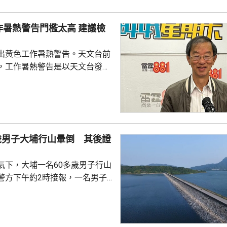
2女，年齡29至53歲。調查顯
活躍至少3個月，其中53歲男子
熱警告門檻太高 建議檢
安排2...
出黃色工作暑熱警告。天文台前
，工作暑熱警告是以天文台發出
數為標準，但因為指數面向巿
份人會留在室內，所以日曬部分
但戶外工作人士受到的太陽照射
時的警告系統在技術上不恰當。
香港的氣溫破紀錄，但勞工處只
歲男子大埔行山暈倒 其後證
的黃色工作暑熱警告，顯示警告
認為更高級別的警告形同虛設。
氣下，大埔一名60多歲男子行山
暖化下，露天工作人士未來...
警方下午約2時接報，一名男子
水湖郊遊徑行山時暈倒，人員到
昏迷，其後證實死亡。大埔下午
行山專家籲炎熱天氣