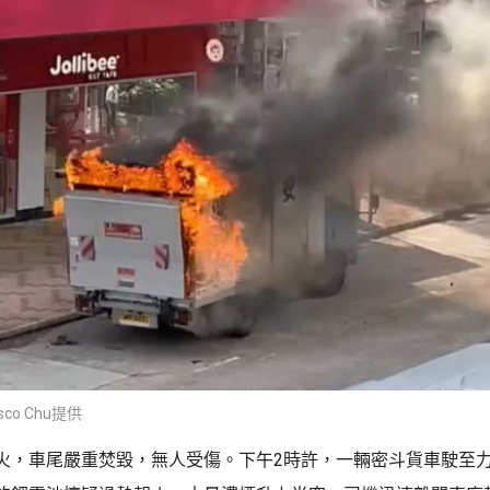
co Chu提供
火，車尾嚴重焚毀，無人受傷。下午2時許，一輛密斗貨車駛至