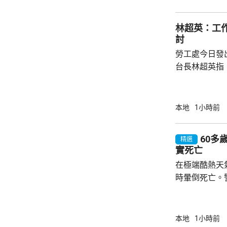
行動，拘捕3男
示，涉事集團
林超英：工作暑
為集團主腦，負責
討
勞工處今日發
台長林超英指
的香港暑熱指
民，預計大部
的佔比較少，
本地
1小時前
較多，認為現
他表示，今日
60多
精選
是發出最低級
實死亡
的門檻太高，
在極端酷熱天
林超英指，全球
時暈倒死亡。
在大埔船灣淡
場後發現男子
一度錄到37度的高溫。 
本地
1小時前