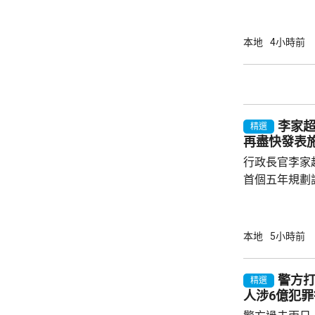
今次是商經局
劃的其中一個
了解海外市場
本地
4小時前
地企業、香港
廣署署長劉凱
會參與，將出
投資推廣署舉
李家
參觀企業，以
精選
再盡快發表
流。...
行政長官李家
首個五年規劃
不停蹄整理及
規劃。李家超
施政報告發表
本地
5小時前
早交代如何落實五年
年規劃及施政
警方打
精選
場諮詢會，收
人涉6億犯罪
五年規劃有關