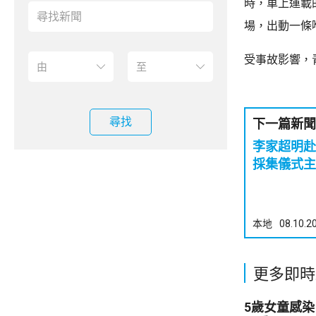
時，車上運載
場，出動一條
受事故影響，
尋找
下一篇新聞
李家超明赴
採集儀式主
本地
08.10.2
更多即時
5歲女童感