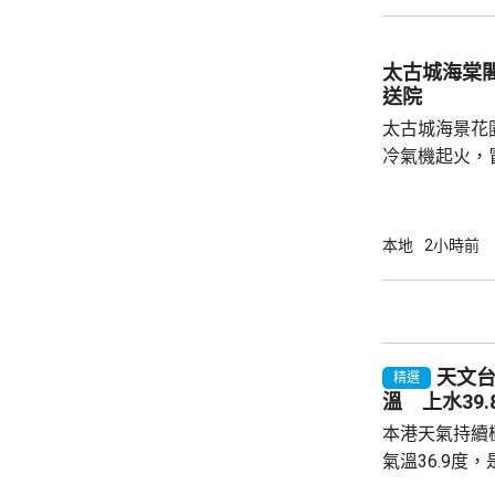
避免行山 攀山專家鍾建民說，明白有經常行山
的市民，即使
動，但強調現
太古城海棠
於烈日當空時
送院
段出發
太古城海景花
冷氣機起火，
及一隊煙帽隊
警中有16人
警期間有超過
本地
2小時前
天文台
精選
溫 上水39
本港天氣持續
氣溫36.9度
而上水錄得最高