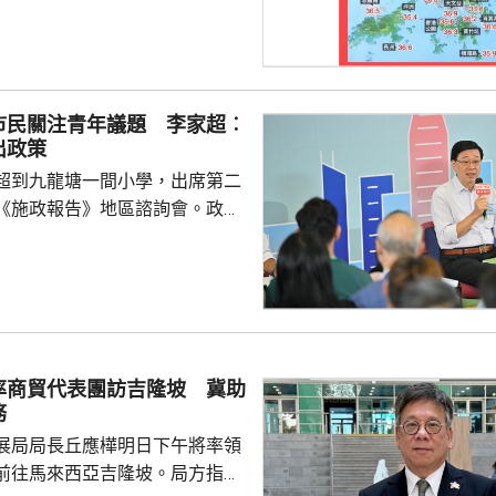
以來，在香港境內錄得的最高紀
遍錄得35至37度。 天文台
白海豚」的外圍下沉氣流正為廣
朗和極端酷熱的天氣，預測本港
市民關注青年議題 李家超︰
早最低約30度，日間極端酷熱，
出政策
6度，新界再高一兩度，周二仍極
超到九龍塘一間小學，出席第二
《施政報告》地區諮詢會。政務
、財政司司長陳茂波，以及多名
示，香港首次制
因此諮詢會有特別意義，希望就
政報告如何令香港整體施政、發
見。 有市民提出青年問
憑試狀元大多選讀醫科，反映青
率商貿代表團訪吉隆坡 冀助
及科學專業就業有局限。亦有市
務
區融合下，即使尖子...
展局局長丘應樺明日下午將率領
前往馬來西亞吉隆坡。局方指，