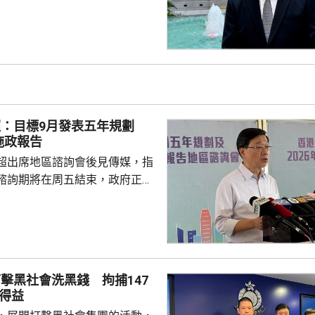
局長督導、內地企業出海專班籌
外訪團，讓有意出海的內地企業
情況和需要，代表團成員包括內
商會和其他組織的代表，投資推
旋和「一帶一路」專員何力治亦
席貿發局舉辦的推廣活動，以及
辦的商務研討會暨交流午宴，並
超：目標9月發表五年規劃
及與當地商會和相關機構交
施政報告
超出席地區諮詢會後見傳媒，指
諮詢期將在周五結束，政府正馬
分析意見，目標在9月發表五年
又指，將先發布五年規劃，希望
時間距離五年規劃越短越好，盡
規劃方向。 李家超指，五
報告公眾諮詢期間，已舉行90多
擊黑社會洗黑錢 拘捕147
集到的意見當中，有1.3萬份與
得益
，8500份與施政報告有關。他