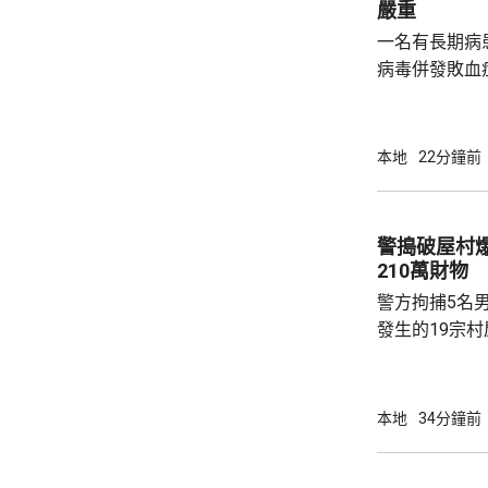
嚴重
一名有長期病
病毒併發敗血
燒、咳嗽帶痰
到屯門醫院急
部留醫，初步
本地
22分鐘前
性流感疫苗，
者暫時沒有出現病徵。 衛生
堅說，最新監
警搗破屋村爆竊集團
處於高水平，
210萬財物
H1，各佔4成5
警方拘捕5名
發生的19宗村
損失金額最多的
方近期發現有
區保安薄弱的
本地
34分鐘前
撬開門窗，或
取金飾及現金等財物。 警方