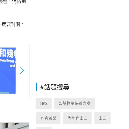
報警，消防到
一度要封閉。
#話題搜尋
HK2
智慧物業保養方案
九倉置業
內地進出口
出口