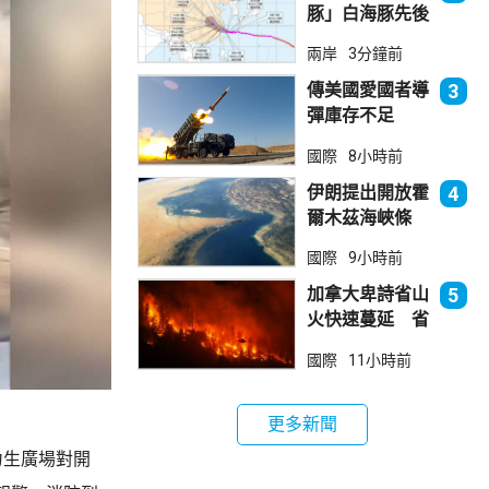
豚」白海豚先後
兩次登陸浙江
兩岸
3分鐘前
正移入內陸並減
弱
傳美國愛國者導
3
彈庫存不足
1700枚 副防
國際
8小時前
長促加快生產武
器
伊朗提出開放霍
4
爾木茲海峽條
件 包括撤軍及
國際
9小時前
賠償等
加拿大卑詩省山
5
火快速蔓延 省
長宣布進入緊急
國際
11小時前
狀態
更多新聞
力生廣場對開