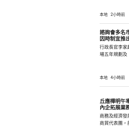
置自動氣象站
錄；其他地區亦普
本地
2小時前
指，強颱風「
東帶來普遍晴
諮詢會多名
大致天晴，明
因時制宜推
市區最高約3
行政長官李家
端酷熱...
場五年規劃及
司司長陳國基
主要官員都有出席。 李家超表
訂五年規劃，
本地
4小時前
五年規劃及施
展及民生更好，多聽意
題，指近年文
丘應樺明午
年人感覺工程
內企拓展業
民指，在與大灣
商務及經濟發
商貿代表團，