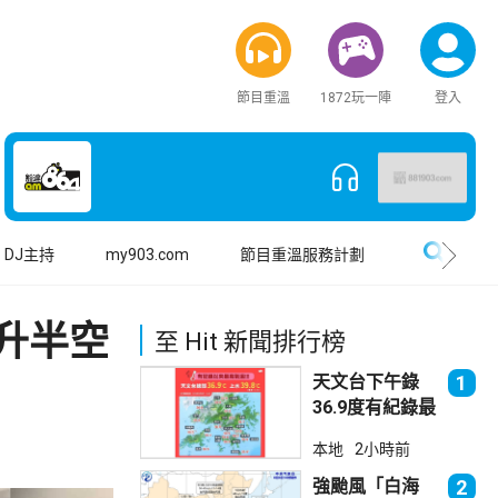
節目重溫
1872玩一陣
登入
搜尋
DJ主持
my903.com
節目重溫服務計劃
升半空
至 Hit 新聞排行榜
天文台下午錄
1
36.9度有紀錄最
高溫 上水39.8
本地
2小時前
度境內最高
強颱風「白海
2