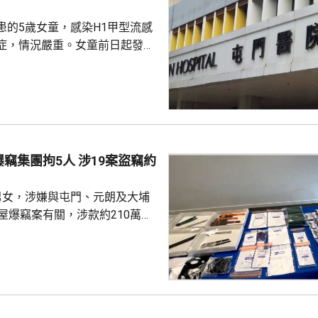
患的5歲女童，感染H1甲型流感
症，情況嚴重。女童前日起發
、發冷、顫抖及呼吸急促，昨日
症室求診，安排在兒童深切治療
調查結果顯示，女童曾接種季節
在潛伏期內沒有外遊。家居接觸
防護中心總監徐樂
測數據顯示，現時流感活躍程度
拘5人 涉19案盜竊約
主要流感病毒檢測為甲型H3及
%，預料未來數周仍會...
男女，涉嫌與屯門、元朗及大埔
屋爆竊案有關，涉款約210萬，
一宗案件涉款約35萬元。 警
爆竊集團針對屯門、元朗及大埔
村屋單位，趁屋主在傍晚外出時
沿著未上鎖的門窗潛入單位，盜
昨日凌晨採取突擊