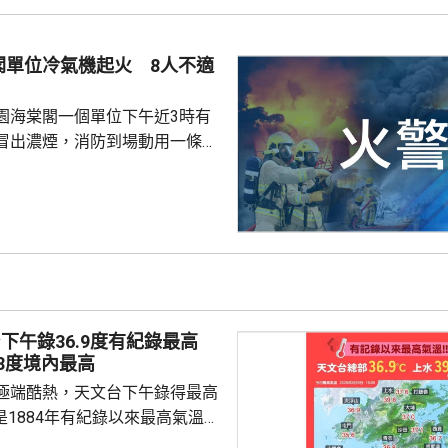
面對炎熱天氣，亦不願停止活
時的暑熱天氣相對極端，應避免
閣單位冷氣機起火 8人不適
段行山，最好選擇清晨或傍晚時
。 鍾建民又建議，市民應...
園海棠閣一個單位下午近3時有
冒出濃煙，消防到場動用一條喉
灌救，約1小時後將火救熄。火
感到不適，由救護車送院治理。火
20人自行疏散到天台。
下午錄36.9度有紀錄最高
.8度境內最高
極端酷熱，天文台下午錄得最高
，是1884年有紀錄以來最高氣溫；
39.8度，是天文台1980年代設