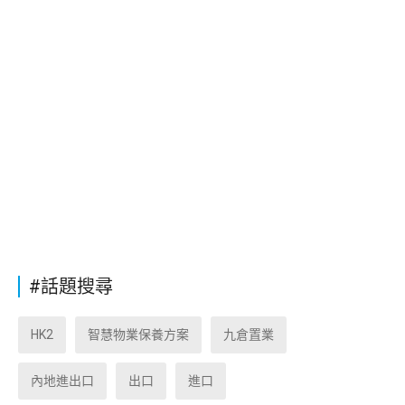
#話題搜尋
HK2
智慧物業保養方案
九倉置業
內地進出口
出口
進口