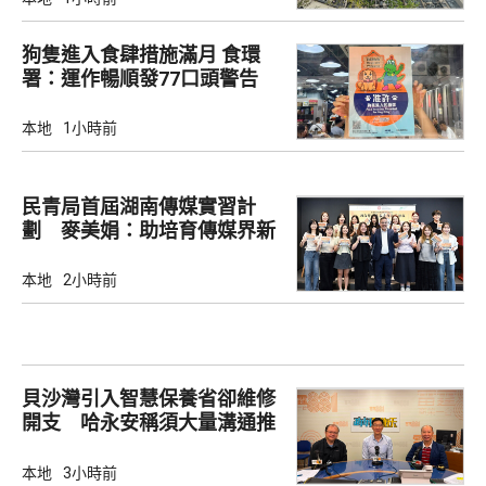
狗隻進入食肆措施滿月 食環
署：運作暢順發77口頭警告
本地
1小時前
民青局首屆湖南傳媒實習計
劃 麥美娟：助培育傳媒界新
生代
本地
2小時前
貝沙灣引入智慧保養省卻維修
開支 哈永安稱須大量溝通推
動
本地
3小時前