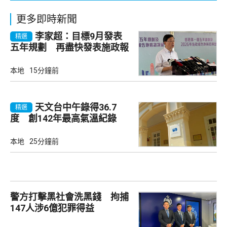
更多即時新聞
李家超：目標9月發表
精選
五年規劃 再盡快發表施政報
告
本地
15分鐘前
天文台中午錄得36.7
精選
度 創142年最高氣溫紀錄
本地
25分鐘前
警方打擊黑社會洗黑錢 拘捕
147人涉6億犯罪得益