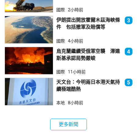
器
國際
2小時前
伊朗提出開放霍爾木茲海峽條
3
件 包括撤軍及賠償等
國際
4小時前
烏克蘭繼續受俄軍空襲 澤連
4
斯基承認局勢嚴峻
國際
11小時前
天文台：今明兩日本港天氣持
5
續極端酷熱
本地
8小時前
更多新聞