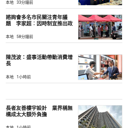
本地
33分鐘前
諮詢會多名市民關注青年議
題 李家超︰因時制宜推出政
策
本地
58分鐘前
陳茂波：盛事活動帶動消費增
長
本地
1小時前
長者友善樓宇設計 業界稱無
構成太大額外負擔
本地
1小時前