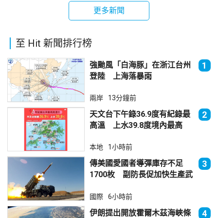
更多新聞
至 Hit 新聞排行榜
強颱風「白海豚」在浙江台州
1
登陸 上海落暴雨
兩岸
13分鐘前
天文台下午錄36.9度有紀錄最
2
高溫 上水39.8度境內最高
本地
1小時前
傳美國愛國者導彈庫存不足
3
1700枚 副防長促加快生產武
器
國際
6小時前
伊朗提出開放霍爾木茲海峽條
4