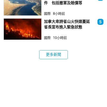
件 包括撤軍及賠償等
國際
8小時前
加拿大卑詩省山火快速蔓延
5
省長宣布進入緊急狀態
國際
10小時前
更多新聞