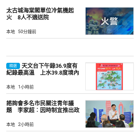
太古城海棠閣單位冷氣機起
火 8人不適送院
本地
50分鐘前
天文台下午錄36.9度有
精選
紀錄最高溫 上水39.8度境內
最高
本地
1小時前
諮詢會多名市民關注青年議
題 李家超︰因時制宜推出政
策
本地
2小時前