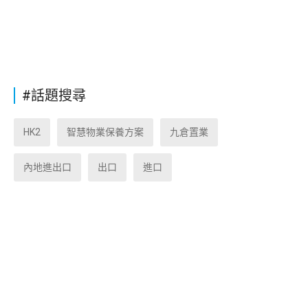
#話題搜尋
HK2
智慧物業保養方案
九倉置業
內地進出口
出口
進口