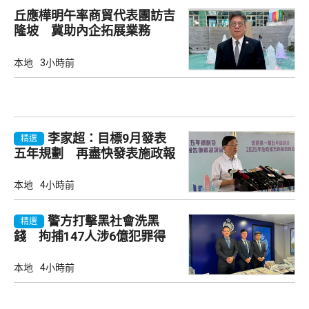
丘應樺明午率商貿代表團訪吉
隆坡 冀助內企拓展業務
本地
3小時前
李家超：目標9月發表
精選
五年規劃 再盡快發表施政報
告
本地
4小時前
警方打擊黑社會洗黑
精選
錢 拘捕147人涉6億犯罪得
益
本地
4小時前