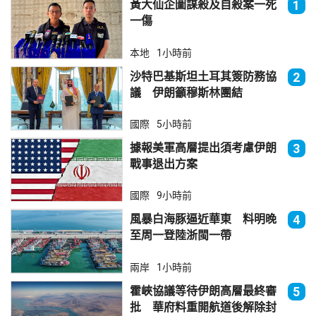
黃大仙企圖謀殺及自殺案一死
1
一傷
本地
1小時前
沙特巴基斯坦土耳其簽防務協
2
議 伊朗籲穆斯林團結
國際
5小時前
據報美軍高層提出須考慮伊朗
3
戰事退出方案
國際
9小時前
風暴白海豚逼近華東 料明晚
4
至周一登陸浙閩一帶
兩岸
1小時前
霍峽協議等待伊朗高層最終審
5
批 華府料重開航道後解除封