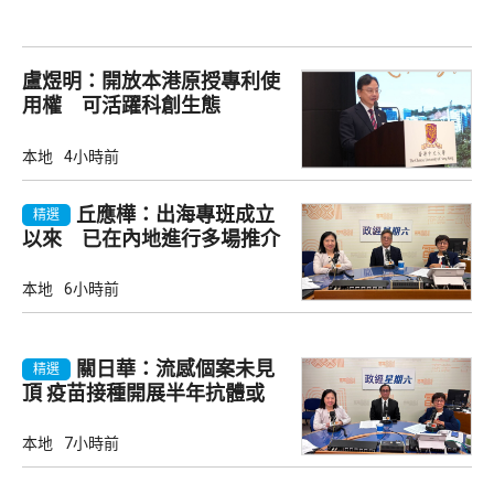
盧煜明：開放本港原授專利使
用權 可活躍科創生態
本地
4小時前
丘應樺：出海專班成立
精選
以來 已在內地進行多場推介
會
本地
6小時前
關日華：流感個案未見
精選
頂 疫苗接種開展半年抗體或
降
本地
7小時前