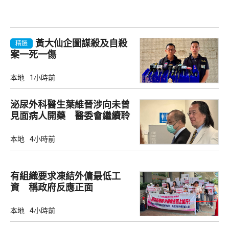
黃大仙企圖謀殺及自殺
精選
案一死一傷
本地
1小時前
泌尿外科醫生葉維晉涉向未曾
見面病人開藥 醫委會繼續聆
訊
本地
4小時前
有組織要求凍結外傭最低工
資 稱政府反應正面
本地
4小時前