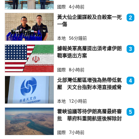
國際
4小時前
黃大仙企圖謀殺及自殺案一死
2
一傷
本地
56分鐘前
據報美軍高層提出須考慮伊朗
3
戰事退出方案
國際
8小時前
北部灣低壓區增強為熱帶低氣
4
壓 天文台指對本港直接威脅
不大
本地
12小時前
霍峽協議等待伊朗高層最終審
5
批 華府料重開航道後解除封
鎖
國際
7小時前