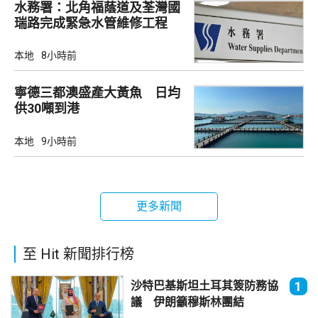
水務署：北角福蔭道及荃灣國
瑞路完成緊急水管維修工程
本地
8小時前
寧德三都澳盛產大黃魚 日均
供30噸到港
本地
9小時前
更多新聞
至 Hit 新聞排行榜
沙特巴基斯坦土耳其簽防務協
1
議 伊朗籲穆斯林團結