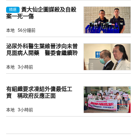
黃大仙企圖謀殺及自殺
精選
案一死一傷
本地
56分鐘前
泌尿外科醫生葉維晉涉向未曾
見面病人開藥 醫委會繼續聆
訊
本地
3小時前
有組織要求凍結外傭最低工
資 稱政府反應正面
本地
3小時前